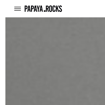
home
menu
Czego
szukasz?
szukaj