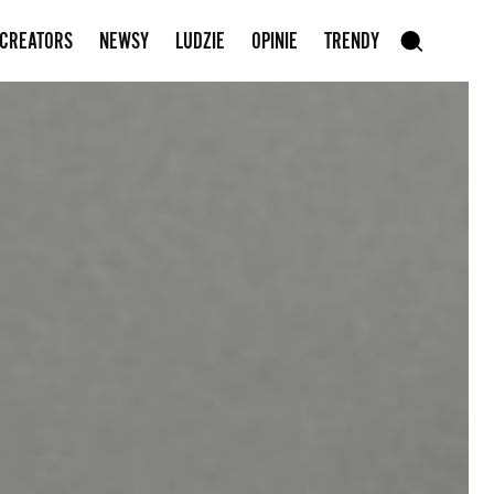
Zapisz się do newslettera
 CREATORS
NEWSY
LUDZIE
OPINIE
TRENDY
szukaj
SZUKAJ