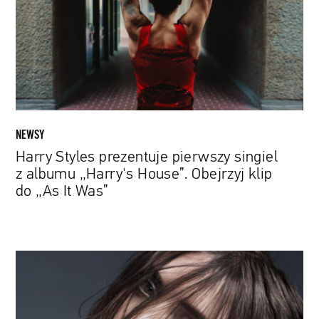
singiel
z
albumu
„Harry's
House”.
Obejrzyj
klip
do
NEWSY
„As
Harry Styles prezentuje pierwszy singiel
It
z albumu „Harry's House”. Obejrzyj klip
Was”
do „As It Was”
„No
Hotel”
to
powrót