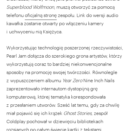
Superblood Wolfmoon
, muszą otworzyć za pomocą
telefonu
oficjalną stronę
zespołu. Link do wersji audio
kawałka zostanie otwarty po włączeniu kamery
i uchwyceniu nią Księżyca.
Wykorzystując technologię poszerzonej rzeczywistości,
Pearl Jam dołącza do szerokiego grona artystów, którzy
wykorzystują coraz to bardziej niekonwencjonalne
sposoby na promocję swojej twórczości. Równolegle
z wypuszczeniem albumu
Year Zero
Nine Inch Nails
zaprezentowało internautom dystopijną grę
komputerową, której tematyka korespondowała
z przesłaniem utworów. Sześć lat temu, gdy za chwilę
miał pojawić się ich krążek
Ghost Stories,
zespół
Coldplay pochował w dziewięciu bibliotekach
rozsianych po całym świecie kartki z tekstami