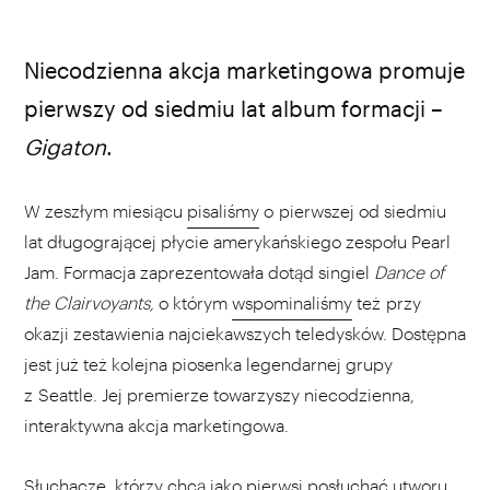
Niecodzienna akcja marketingowa promuje
pierwszy od siedmiu lat album formacji –
Gigaton
.
W zeszłym miesiącu
pisaliśmy
o pierwszej od siedmiu
lat długogrającej płycie amerykańskiego zespołu
Pearl
Jam. Formacja zaprezentowała dotąd singiel
Dance of
the Clairvoyants,
o którym
wspominaliśmy
też przy
okazji zestawienia najciekawszych teledysków. Dostępna
jest już też kolejna piosenka legendarnej grupy
z Seattle. Jej premierze towarzyszy niecodzienna,
interaktywna akcja marketingowa.
Słuchacze, którzy chcą jako pierwsi posłuchać utworu