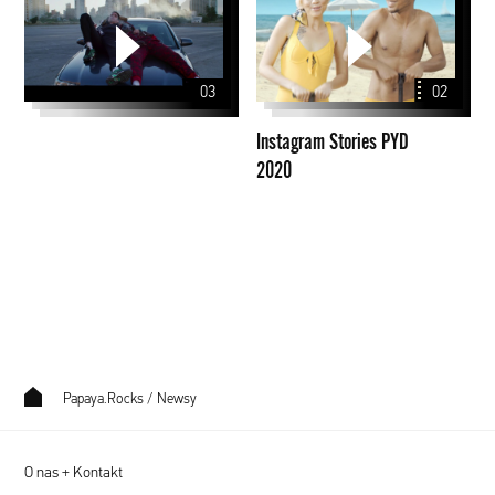
Stories
PYD
2020
03
02
Instagram Stories PYD
2020
Papaya.Rocks
/
Newsy
O nas + Kontakt