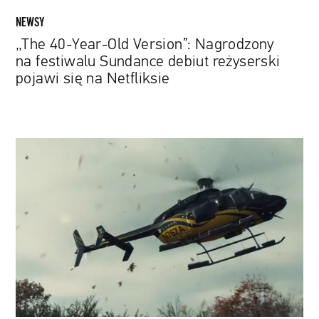
pojawi
NEWSY
się
„The 40-Year-Old Version”: Nagrodzony
na
na festiwalu Sundance debiut reżyserski
Netfliksie
pojawi się na Netfliksie
Adam
Sandler
w
„Uncut
Gems”
–
nowym
filmie
twórców
„Good
Time”