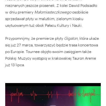
nieznanych jeszcze piosenek. Z kolei Dawid Podsiadło
w dniu premiery
Małomiasteczkowego
osobiście
sprzedawał płyty w malutkim, zielonym kiosku
usytuowanym tuż obok Pałacu Kultury i Nauki.
Przypomnijmy, że premierze płyty
Gigaton
, która ukaże
się już 27 marca,
towarzyszyć będzie trasa koncertowa
po Europie. Tournee objęło swoim zasięgiem także
Polskę: Muzycy wystąpią w krakowskiej Tauron Arenie
już 13 lipca.
WYBIERZ SWOJĄ PLAYLISTĘ