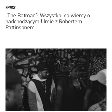
NEWSY
„The Batman”: Wszystko, co wiemy o
nadchodzącym filmie z Robertem
Pattinsonem
„The
40-
Year-
Old
Version”:
Nagrodzony
na
festiwalu
Sundance
debiut
reżyserski