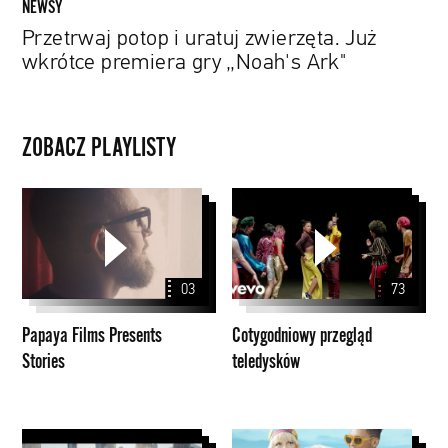
NEWSY
Przetrwaj potop i uratuj zwierzęta. Już
wkrótce premiera gry „Noah's Ark"
ZOBACZ PLAYLISTY
Papaya
Cotygodniowy
Films
przegląd
Presents
teledysków
Stories
03
73
Papaya Films Presents
Cotygodniowy przegląd
Stories
teledysków
Instagram