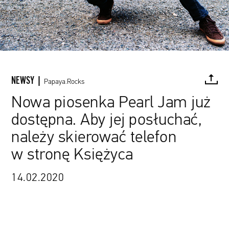
NEWSY |
Papaya.Rocks
Nowa piosenka Pearl Jam już
dostępna. Aby jej posłuchać,
FACEBOOK
TWITTER
PINTEREST
MAIL
L
należy skierować telefon
w stronę Księżyca
14.02.2020
Danny Clinch / materiały prasowe