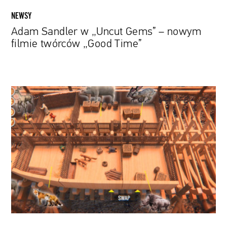
NEWSY
Adam Sandler w „Uncut Gems” – nowym
filmie twórców „Good Time”
Przetrwaj
potop
i
uratuj
zwierzęta.
Już
wkrótce
premiera
gry
„Noah's
Ark"