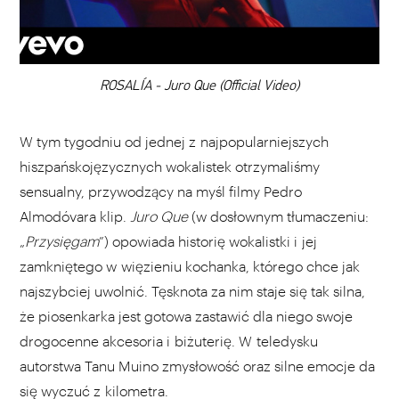
DODAJ TEN FILM DO PLAYLISTY
00:00
ROSALÍA - Juro Que (Official Video)
W tym tygodniu od jednej z najpopularniejszych
hiszpańskojęzycznych wokalistek otrzymaliśmy
sensualny, przywodzący na myśl filmy Pedro
Almodóvara klip.
Juro Que
(w dosłownym tłumaczeniu:
„
Przysięgam
”) opowiada historię wokalistki i jej
zamkniętego w więzieniu kochanka, którego chce jak
najszybciej uwolnić. Tęsknota za nim staje się tak silna,
że piosenkarka jest gotowa zastawić dla niego swoje
drogocenne akcesoria i biżuterię. W teledysku
autorstwa Tanu Muino zmysłowość oraz silne emocje da
się wyczuć z kilometra.