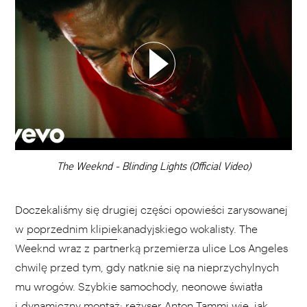
WYBIERZ SWOJĄ PLAYLISTĘ
DODAJ TEN FILM DO PLAYLISTY
00:00
The Weeknd - Blinding Lights (Official Video)
Doczekaliśmy się drugiej części opowieści zarysowanej
w
poprzednim klipie
kanadyjskiego wokalisty. The
Weeknd wraz z partnerką przemierza ulice Los Angeles
chwilę przed tym, gdy natknie się na nieprzychylnych
mu wrogów. Szybkie samochody, neonowe światła
i dynamiczny montaż: reżyser Anton Tammi wie, jak