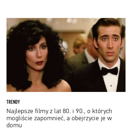
Najlepsze
filmy
z
lat
80.
i
90.,
o
których
mogliście
zapomnieć,
a
TRENDY
obejrzycie
Najlepsze filmy z lat 80. i 90., o których
je
mogliście zapomnieć, a obejrzycie je w
w
domu
domu