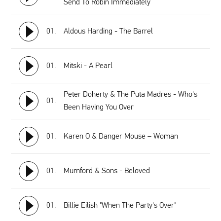
Send To Robin Immediately
01.
Aldous Harding - The Barrel
01.
Mitski - A Pearl
Peter Doherty & The Puta Madres - Who's
01.
Been Having You Over
01.
Karen O & Danger Mouse – Woman
01.
Mumford & Sons - Beloved
01.
Billie Eilish "When The Party's Over"