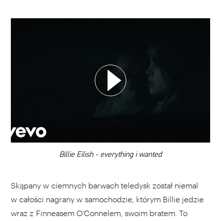
WYBIERZ SWOJĄ PLAYLISTĘ
DODAJ TEN FILM DO PLAYLISTY
00:00
Billie Eilish - everything i wanted
Skąpany w ciemnych barwach teledysk został niemal
w całości nagrany w samochodzie, którym Billie jedzie
wraz z Finneasem O’Connelem, swoim bratem. To