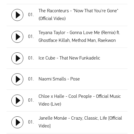
The Raconteurs - "Now That You're Gone"
01.
(Official Video)
Teyana Taylor - Gonna Love Me (Remix) ft.
01.
Ghostface Killah, Method Man, Raekwon
01.
Ice Cube - That New Funkadelic
01.
Naomi Smalls - Pose
Chloe x Halle - Cool People - Official Music
01.
Video (Live)
Janelle Monáe - Crazy, Classic, Life [Official
01.
Video]