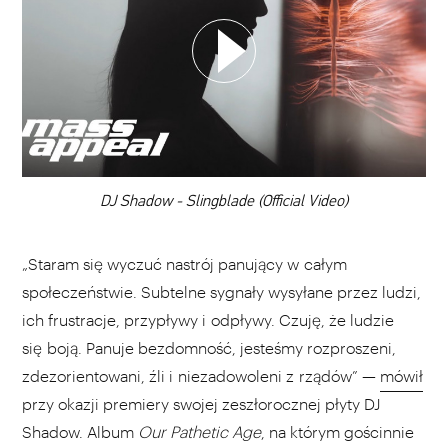
WYBIERZ SWOJĄ PLAYLISTĘ
DODAJ TEN FILM DO PLAYLISTY
00:00
DJ Shadow - Slingblade (Official Video)
„Staram się wyczuć nastrój panujący w całym
społeczeństwie. Subtelne sygnały wysyłane przez ludzi,
ich frustracje, przypływy i odpływy. Czuję, że ludzie
się boją. Panuje bezdomność, jesteśmy rozproszeni,
zdezorientowani, źli i niezadowoleni z rządów” —
mówił
przy okazji premiery swojej zeszłorocznej płyty DJ
Shadow. Album
Our Pathetic Age
, na którym gościnnie