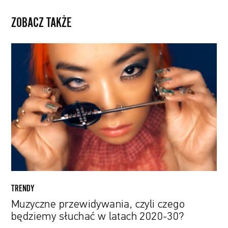
ZOBACZ TAKŻE
Muzyczne
przewidywania,
czyli
czego
będziemy
słuchać
w
latach
2020-
30?
TRENDY
Muzyczne przewidywania, czyli czego
będziemy słuchać w latach 2020-30?