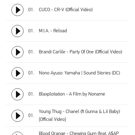
01.
CUCO - CR-V (Official Video)
01.
M.I.A. - Reload
01.
Brandi Carlile - Party Of One (Official Video)
01.
Nono Ayuso: Yamaha | Sound Stories (DC)
01.
Blaxploitation - A Film by Noname
Young Thug - Chanel (ft Gunna & Lil Baby)
01.
[Official Video]
Blood Orange - Chewing Gum (feat. A$AP