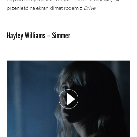
przenieść na ekran klimat rodem z
Drive
.
Hayley Williams – Simmer
WYBIERZ SWOJĄ PLAYLISTĘ
DODAJ TEN FILM DO PLAYLISTY