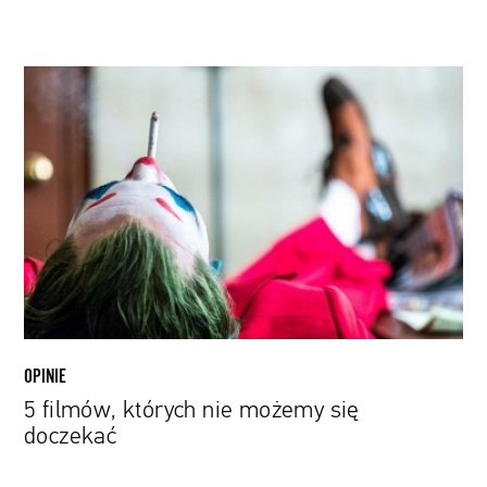
5
filmów,
których
nie
możemy
się
doczekać
OPINIE
5 filmów, których nie możemy się
doczekać