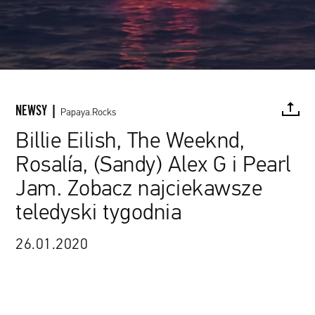
NEWSY |
Papaya.Rocks
Billie Eilish, The Weeknd,
Rosalía, (Sandy) Alex G i Pearl
FACEBOOK
TWITTER
PINTEREST
MAIL
L
Jam. Zobacz najciekawsze
teledyski tygodnia
fot. kadr z teledysku „everything i wanted”
26.01.2020