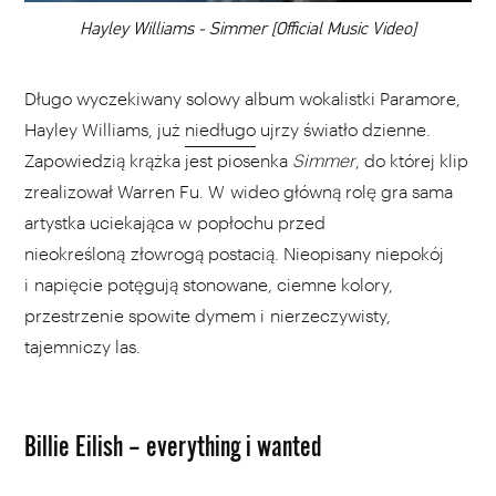
00:00
Hayley Williams - Simmer [Official Music Video]
Długo wyczekiwany solowy album wokalistki Paramore,
Hayley Williams, już
niedługo
ujrzy światło dzienne.
Zapowiedzią krążka jest piosenka
Simmer
, do której klip
zrealizował Warren Fu. W wideo główną rolę gra sama
artystka uciekająca w popłochu przed
nieokreśloną złowrogą postacią. Nieopisany niepokój
i napięcie potęgują stonowane, ciemne kolory,
przestrzenie spowite dymem i nierzeczywisty,
tajemniczy las.
Billie Eilish – everything i wanted