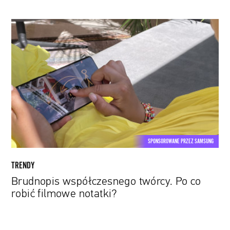
Brudnopis
współczesnego
twórcy.
Po
co
robić
filmowe
notatki?
SPONSOROWANE PRZEZ SAMSUNG
TRENDY
Brudnopis współczesnego twórcy. Po co
robić filmowe notatki?