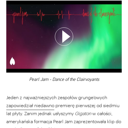
WYBIERZ SWOJĄ PLAYLISTĘ
DODAJ TEN FILM DO PLAYLISTY
00:00
Pearl Jam - Dance of the Clairvoyants
Jeden z najważniejszych zespołów grunge’owych
zapowiedział niedawno
premierę pierwszej od siedmiu
lat płyty. Zanim jednak usłyszymy
Gigaton
w całości,
amerykańska formacja Pearl Jam zaprezentowała klip do