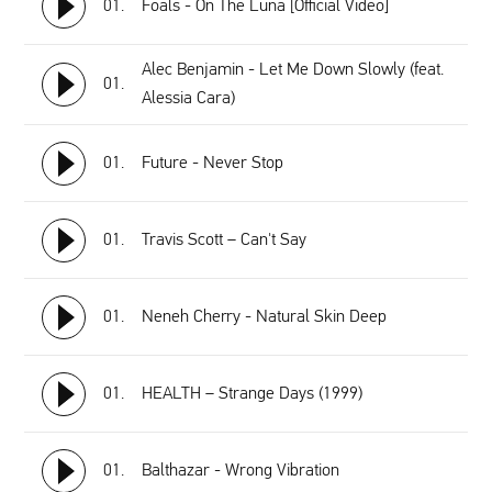
01.
Foals - On The Luna [Official Video]
Alec Benjamin - Let Me Down Slowly (feat.
01.
Alessia Cara)
01.
Future - Never Stop
01.
Travis Scott – Can't Say
01.
Neneh Cherry - Natural Skin Deep
01.
HEALTH – Strange Days (1999)
01.
Balthazar - Wrong Vibration