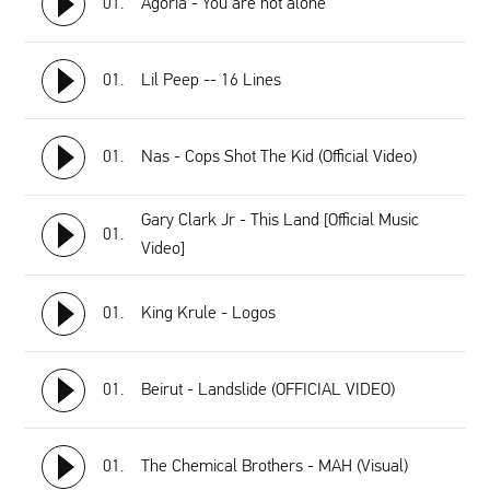
01.
Agoria - You are not alone
01.
Lil Peep -- 16 Lines
01.
Nas - Cops Shot The Kid (Official Video)
Gary Clark Jr - This Land [Official Music
01.
Video]
01.
King Krule - Logos
01.
Beirut - Landslide (OFFICIAL VIDEO)
01.
The Chemical Brothers - MAH (Visual)