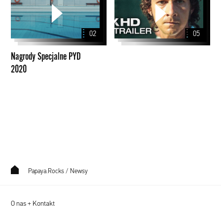
Specjalne
PYD
2020
02
05
Nagrody Specjalne PYD
2020
Papaya.Rocks
/
Newsy
O nas + Kontakt