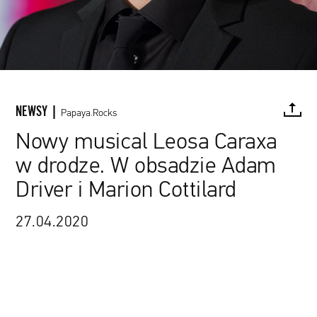
NEWSY |
Papaya.Rocks
Nowy musical Leosa Caraxa
w drodze. W obsadzie Adam
FACEBOOK
TWITTER
PINTEREST
MAIL
L
Driver i Marion Cottilard
27.04.2020
Dick Thomas Johnson / Wikipedia