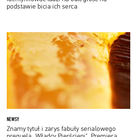
podstawie bicia ich serca
Znamy
tytuł
i
zarys
fabuły
serialowego
prequela
„Władcy
Pierścieni".
Premiera
we
wrześniu
NEWSY
Znamy tytuł i zarys fabuły serialowego
prequela „Władcy Pierścieni". Premiera