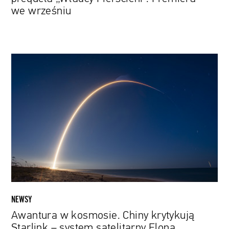
we wrześniu
Awantura
w
kosmosie.
Chiny
krytykują
Starlink
–
system
satelitarny
Elona
Muska
NEWSY
Awantura w kosmosie. Chiny krytykują
Starlink – system satelitarny Elona