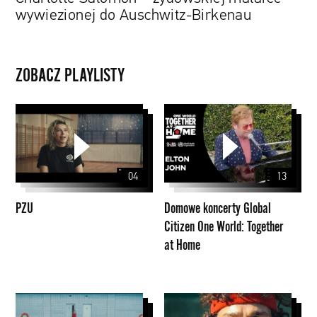
Birkenau
wywiezionej do Auschwitz-Birkenau
ZOBACZ PLAYLISTY
PZU
Domowe
koncerty
Global
Citizen
04
13
One
World:
PZU
Domowe koncerty Global
Together
Citizen One World: Together
at
at Home
Home
Nagrody