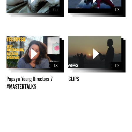
05
03
Papaya
CLIPS
Young
Directors
7
18
02
#MASTERTALKS
Papaya Young Directors 7
CLIPS
#MASTERTALKS