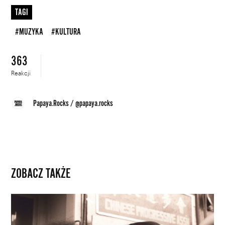
TAGI
#MUZYKA
#KULTURA
363
Reakcji
Papaya.Rocks
/
@papaya.rocks
ZOBACZ TAKŻE
Leonardo
DiCaprio
produkuje