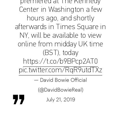
premiered at The Kennedy
Center in Washington a few
hours ago, and shortly
afterwards in Times Square in
NY, will be available to view
online from midday UK time
(BST), today
https://t.co/b9BPcp2AT0
pic.twitter.com/RqR9utdTXz
— David Bowie Official
(@DavidBowieReal)
July 21, 2019