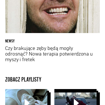
odrosnąć?
Nowa
terapia
potwierdzona
u
myszy
i
NEWSY
fretek
Czy brakujące zęby będą mogły
odrosnąć? Nowa terapia potwierdzona u
myszy i fretek
ZOBACZ PLAYLISTY