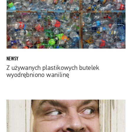
wyodrębniono
wanilinę
NEWSY
Z używanych plastikowych butelek
wyodrębniono wanilinę
Czy
brakujące
zęby
będą
mogły