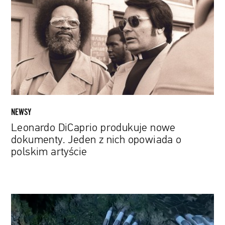
nowe
dokumenty.
Jeden
z
nich
opowiada
o
polskim
artyście
NEWSY
Leonardo DiCaprio produkuje nowe
dokumenty. Jeden z nich opowiada o
polskim artyście
Sama
na
dalekiej,