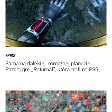
mrocznej
planecie.
Poznaj
grę
„Returnal”,
która
trafi
na
PS5
NEWSY
Sama na dalekiej, mrocznej planecie.
Poznaj grę „Returnal”, która trafi na PS5
Z
używanych
plastikowych
butelek