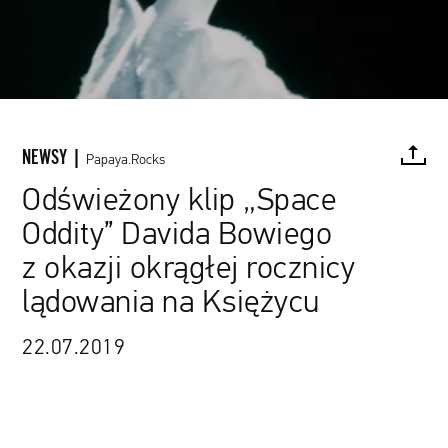
NEWSY |
Papaya.Rocks
Odświeżony klip „Space
Oddity” Davida Bowiego
FACEBOOK
TWITTER
PINTEREST
MAIL
L
z okazji okrągłej rocznicy
lądowania na Księżycu
22.07.2019