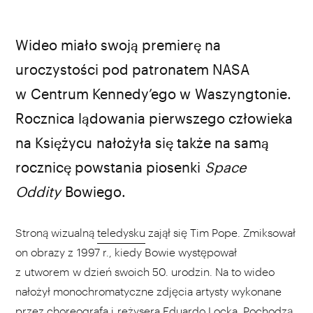
źródło: youtube.com
Wideo miało swoją premierę na
uroczystości pod patronatem NASA
w Centrum Kennedy’ego w Waszyngtonie.
Rocznica lądowania pierwszego człowieka
na Księżycu nałożyła się także na samą
rocznicę powstania piosenki
Space
Oddity
Bowiego.
Stroną wizualną
teledysku
zajął się Tim Pope. Zmiksował
on obrazy z 1997 r., kiedy Bowie występował
z utworem w dzień swoich 50. urodzin. Na to wideo
nałożył monochromatyczne zdjęcia artysty wykonane
przez choreografa i reżysera Eduardo Locka. Pochodzą