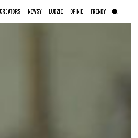
Zapisz się do newslettera
 CREATORS
NEWSY
LUDZIE
OPINIE
TRENDY
szukaj
SZUKAJ