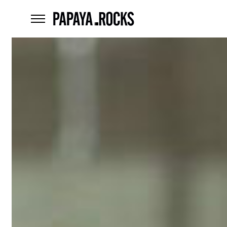
home
menu
Czego
szukasz?
szukaj