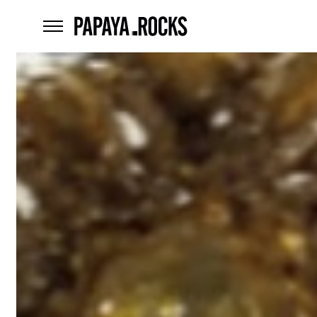
home
menu
Czego
szukasz?
szukaj