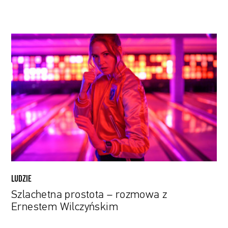
Szlachetna
prostota
–
rozmowa
z
Ernestem
Wilczyńskim
LUDZIE
Szlachetna prostota – rozmowa z
Ernestem Wilczyńskim