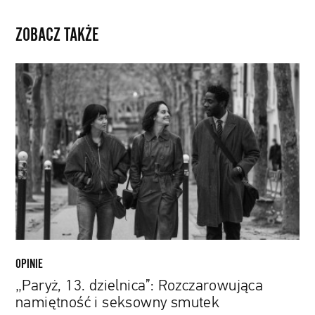
ZOBACZ TAKŻE
„Paryż,
13.
dzielnica”:
Rozczarowująca
namiętność
i
seksowny
smutek
OPINIE
„Paryż, 13. dzielnica”: Rozczarowująca
namiętność i seksowny smutek