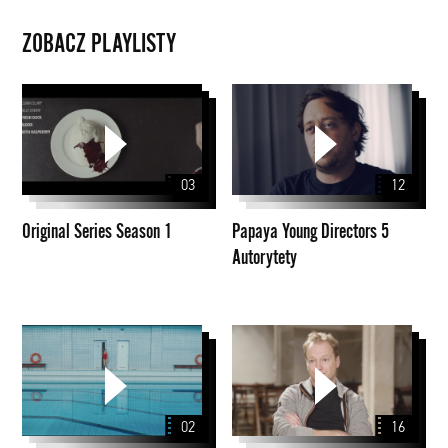
ZOBACZ PLAYLISTY
Original
Papaya
Series
Young
Season
Directors
1
5
03
12
Autorytety
Original Series Season 1
Papaya Young Directors 5
Autorytety
Nagrody
Papaya
Specjalne
Young
PYD
Directors
2020
6
02
16
#pydmastertalks