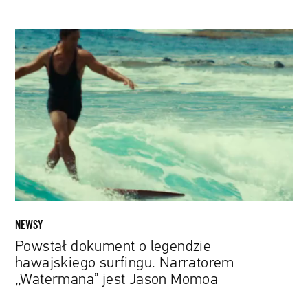
Powstał
dokument
o
legendzie
hawajskiego
surfingu.
Narratorem
„Watermana”
jest
Jason
Momoa
NEWSY
Powstał dokument o legendzie
hawajskiego surfingu. Narratorem
„Watermana” jest Jason Momoa