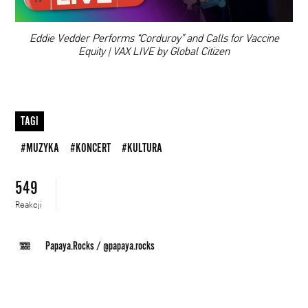
00:00
Eddie Vedder Performs “Corduroy” and Calls for Vaccine
Equity | VAX LIVE by Global Citizen
TAGI
#MUZYKA
#KONCERT
#KULTURA
549
Reakcji
Papaya.Rocks
/
@papaya.rocks