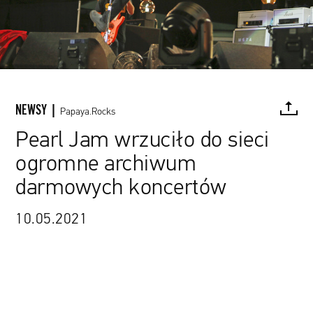
NEWSY |
Papaya.Rocks
Pearl Jam wrzuciło do sieci
ogromne archiwum
FACEBOOK
TWITTER
PINTEREST
MAIL
L
darmowych koncertów
10.05.2021