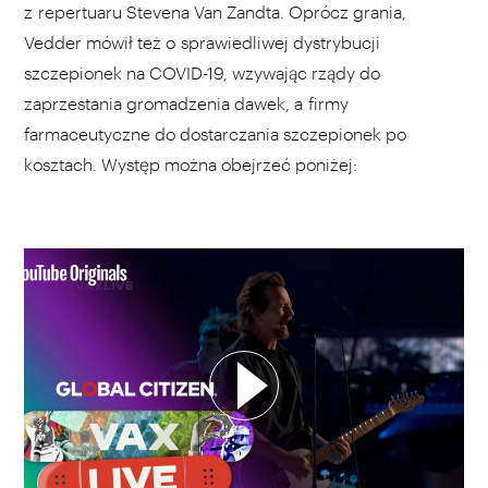
z repertuaru Stevena Van Zandta. Oprócz grania,
Vedder mówił też o sprawiedliwej dystrybucji
szczepionek na COVID-19, wzywając rządy do
zaprzestania gromadzenia dawek, a firmy
farmaceutyczne do dostarczania szczepionek po
kosztach. Występ można obejrzeć poniżej:
WYBIERZ SWOJĄ PLAYLISTĘ
DODAJ TEN FILM DO PLAYLISTY