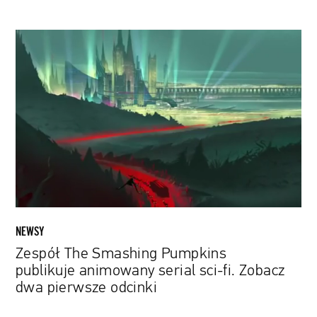
Zespół
The
Smashing
Pumpkins
publikuje
animowany
serial
sci-
fi.
Zobacz
dwa
pierwsze
NEWSY
odcinki
Zespół The Smashing Pumpkins
publikuje animowany serial sci-fi. Zobacz
dwa pierwsze odcinki