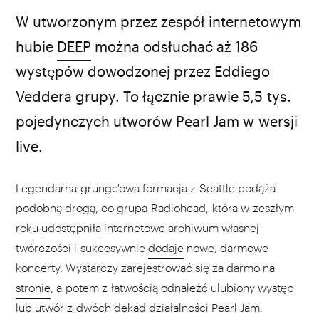
źródło: Pearl Jam
W utworzonym przez zespół internetowym
hubie
DEEP
można odsłuchać aż 186
występów dowodzonej przez Eddiego
Veddera grupy. To łącznie prawie 5,5 tys.
pojedynczych utworów Pearl Jam w wersji
live.
Legendarna grunge'owa formacja z Seattle podąża
podobną drogą, co grupa Radiohead, która w zeszłym
roku
udostępniła
internetowe archiwum własnej
twórczości i sukcesywnie
dodaje
nowe, darmowe
koncerty. Wystarczy zarejestrować się za darmo na
stronie
, a potem z łatwością odnaleźć ulubiony występ
lub utwór z dwóch dekad działalności Pearl Jam.