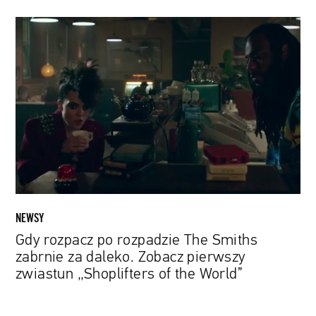
Gdy
rozpacz
po
rozpadzie
The
Smiths
zabrnie
za
daleko.
Zobacz
pierwszy
zwiastun
NEWSY
„Shoplifters
Gdy rozpacz po rozpadzie The Smiths
of
zabrnie za daleko. Zobacz pierwszy
the
zwiastun „Shoplifters of the World”
World”