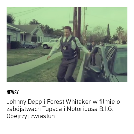
Johnny
Depp
i
Forest
Whitaker
w
filmie
o
zabójstwach
Tupaca
i
Notoriousa
NEWSY
B.I.G.
Johnny Depp i Forest Whitaker w filmie o
Obejrzyj
zabójstwach Tupaca i Notoriousa B.I.G.
zwiastun
Obejrzyj zwiastun