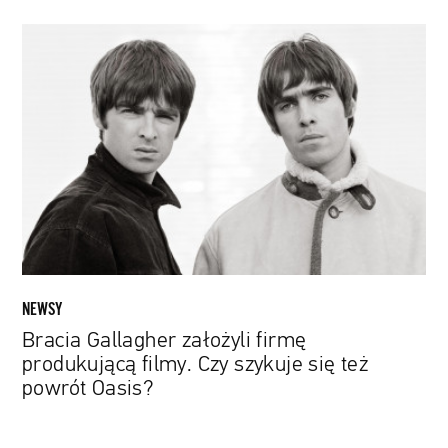
Bracia
Gallagher
założyli
firmę
produkującą
filmy.
Czy
szykuje
się
też
powrót
Oasis?
NEWSY
Bracia Gallagher założyli firmę
produkującą filmy. Czy szykuje się też
powrót Oasis?