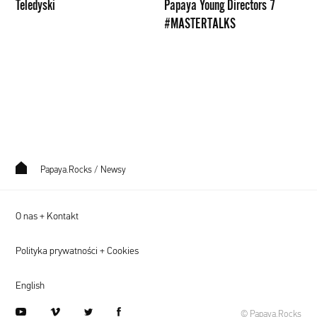
Teledyski
Papaya Young Directors 7
#MASTERTALKS
Papaya.Rocks
/
Newsy
O nas + Kontakt
Polityka prywatności + Cookies
English
youtube
vimeo
twitter
facebook
© Papaya.Rocks