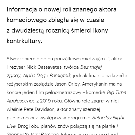
Informacja o nowej roli znanego aktora
komediowego zbiegła się w czasie
z dwudziestą rocznicą śmierci ikony
kontrkultury.
Stworzeniem biopicu początkowo miał zająć się aktor
i reżyser Nick Cassavetes, twórca
Bez mojej
zgody,
Alpha Dog
i
Pamiętnik
, jednak finalnie na krześle
reżyserskim zasiądzie Jason Orley. Amerykanin ma na
koncie jeden film pełnometrażowy – komedię
Big Time
Adolescence
z 2019 roku. Główną rolę zagrał w niej
właśnie Pete Davidson, aktor znany szerszej
publiczności z występów w programie
Saturday Night
Live
. Drogi obu planów znów połączą się na planie
I
Slept with Joey Ramone.
Informacja o angażu stand-