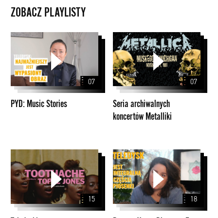
ZOBACZ PLAYLISTY
PYD:
Seria
Music
archiwalnych
Stories
koncertów
Metalliki
07
07
PYD: Music Stories
Seria archiwalnych
koncertów Metalliki
Teledyski
Papaya
Young
Directors
7
15
18
#MASTERTALKS