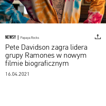
NEWSY |
Papaya.Rocks
Pete Davidson zagra lidera
grupy Ramones w nowym
FACEBOOK
TWITTER
PINTEREST
MAIL
L
filmie biograficznym
16.04.2021
kadr z filmu "The King of Staten Island”