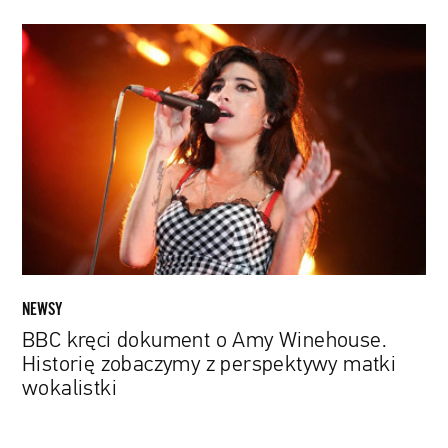
BBC
kręci
dokument
o
Amy
Winehouse.
Historię
zobaczymy
z
perspektywy
matki
wokalistki
NEWSY
BBC kręci dokument o Amy Winehouse.
Historię zobaczymy z perspektywy matki
wokalistki