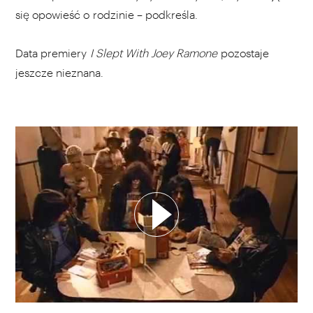
się opowieść o rodzinie – podkreśla.
Data premiery
I Slept With Joey Ramone
pozostaje
jeszcze nieznana.
WYBIERZ SWOJĄ PLAYLISTĘ
DODAJ TEN FILM DO PLAYLISTY