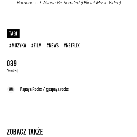
00:00
Ramones - I Wanna Be Sedated (Official Music Video)
TAGI
#MUZYKA
#FILM
#NEWS
#NETFLIX
039
Reakcji
Papaya.Rocks
/
@papaya.rocks
ZOBACZ TAKŻE