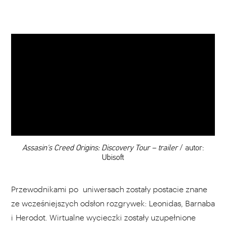
WYBIERZ SWOJĄ PLAYLISTĘ
DODAJ TEN FILM DO PLAYLISTY
Assasin's Creed Origins: Discovery Tour – trailer
/ autor:
Ubisoft
Przewodnikami po uniwersach zostały postacie znane
ze wcześniejszych odsłon rozgrywek: Leonidas, Barnaba
i Herodot. Wirtualne wycieczki zostały uzupełnione