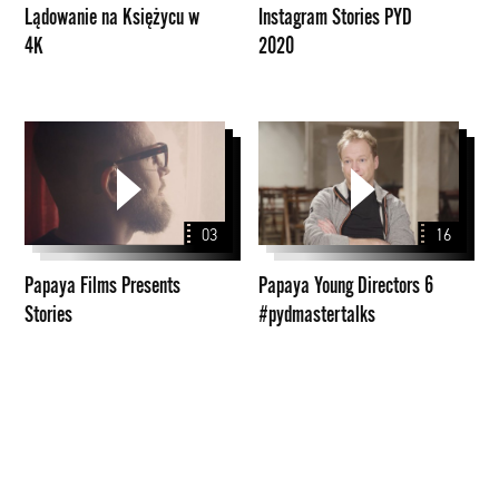
Lądowanie na Księżycu w
Instagram Stories PYD
4K
2020
Papaya
Papaya
Films
Young
Presents
Directors
Stories
6
03
16
#pydmastertalks
Papaya Films Presents
Papaya Young Directors 6
Stories
#pydmastertalks