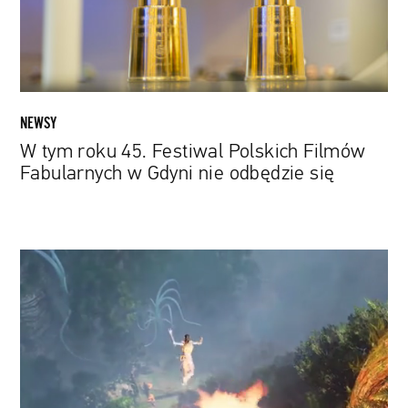
Filmów
Fabularnych
w
Gdyni
nie
odbędzie
NEWSY
się
W tym roku 45. Festiwal Polskich Filmów
Fabularnych w Gdyni nie odbędzie się
„Avatar:
Frontiers
of
Pandora”:
Powstała
nowa
gra