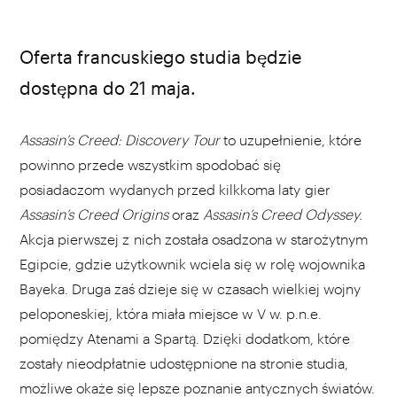
Ubisoft / materiały prasowe
Oferta francuskiego studia będzie
dostępna do 21 maja.
Assasin’s Creed: Discovery Tour
to uzupełnienie, które
powinno przede wszystkim spodobać się
posiadaczom wydanych przed kilkkoma laty gier
Assasin’s Creed Origins
oraz
Assasin’s Creed Odyssey.
Akcja pierwszej z nich została osadzona w starożytnym
Egipcie, gdzie użytkownik wciela się w rolę wojownika
Bayeka. Druga zaś dzieje się w czasach wielkiej wojny
peloponeskiej, która miała miejsce w V w. p.n.e.
pomiędzy Atenami a Spartą. Dzięki dodatkom, które
zostały nieodpłatnie udostępnione na stronie studia,
możliwe okaże się lepsze poznanie antycznych światów.