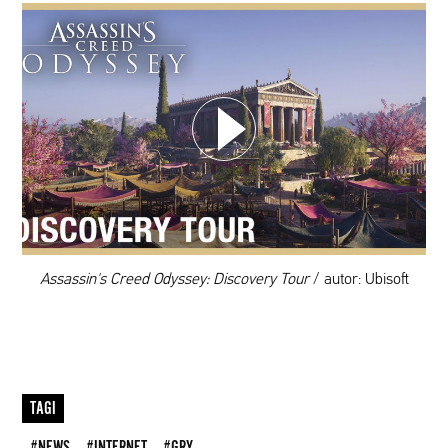
WYBIERZ SWOJĄ PLAYLISTĘ
DODAJ TEN FILM DO PLAYLISTY
00:00
Assassin's Creed Odyssey: Discovery Tour
/ autor: Ubisoft
TAGI
#NEWS
#INTERNET
#GRY