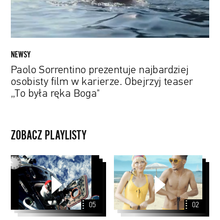
karierze.
Obejrzyj
teaser
„To
była
NEWSY
ręka
Paolo Sorrentino prezentuje najbardziej
Boga"
osobisty film w karierze. Obejrzyj teaser
„To była ręka Boga"
ZOBACZ PLAYLISTY
Lądowanie
Instagram
na
Stories
Księżycu
PYD
w
2020
05
02
4K