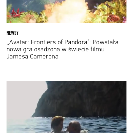
osadzona
w
świecie
filmu
Jamesa
NEWSY
Camerona
„Avatar: Frontiers of Pandora”: Powstała
nowa gra osadzona w świecie filmu
Jamesa Camerona
Paolo
Sorrentino
prezentuje
najbardziej
osobisty
film
w