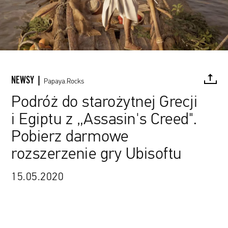
NEWSY |
Papaya.Rocks
Podróż do starożytnej Grecji
i Egiptu z „Assasin's Creed".
FACEBOOK
TWITTER
PINTEREST
MAIL
L
Pobierz darmowe
rozszerzenie gry Ubisoftu
15.05.2020