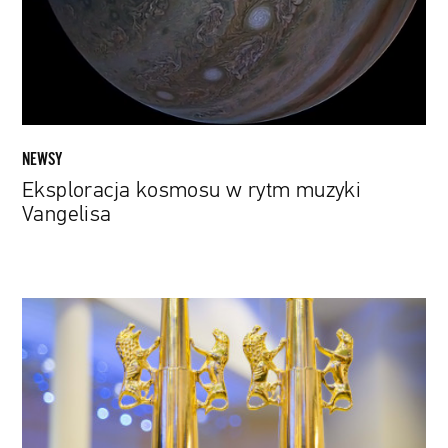
Vangelisa
NEWSY
Eksploracja kosmosu w rytm muzyki
Vangelisa
W
tym
roku
45.
Festiwal
Polskich