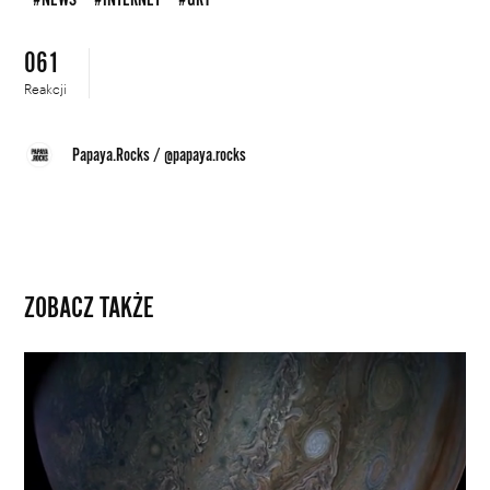
061
Reakcji
Papaya.Rocks
/
@papaya.rocks
ZOBACZ TAKŻE
Eksploracja
kosmosu
w
rytm
muzyki