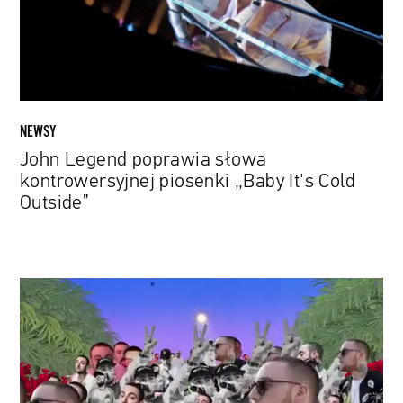
„Baby
It's
Cold
Outside”
NEWSY
John Legend poprawia słowa
kontrowersyjnej piosenki „Baby It's Cold
Outside”
Mac
Miller,
Artur
Rojek,
Future,
Drake,