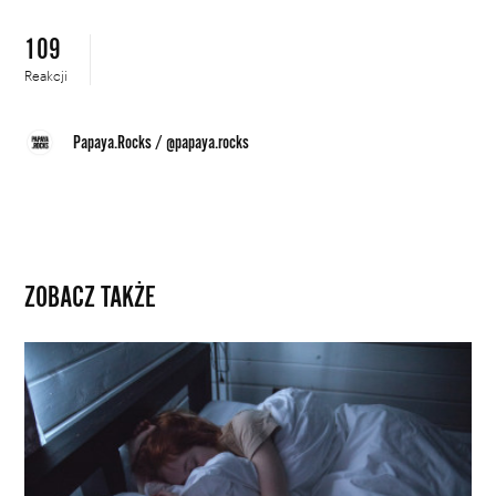
109
Reakcji
Papaya.Rocks
/
@papaya.rocks
ZOBACZ TAKŻE
W
poszukiwaniu
serotoniny.
Neurobiolodzy
krok
bliżej