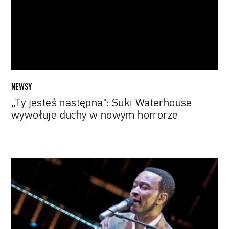
wywołuje
duchy
w
nowym
horrorze
NEWSY
„Ty jesteś następna": Suki Waterhouse
wywołuje duchy w nowym horrorze
John
Legend
poprawia
słowa
kontrowersyjnej
piosenki