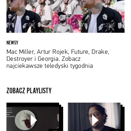
Destroyer
i
Georgia.
Zobacz
najciekawsze
teledyski
NEWSY
tygodnia
Mac Miller, Artur Rojek, Future, Drake,
Destroyer i Georgia. Zobacz
najciekawsze teledyski tygodnia
ZOBACZ PLAYLISTY
Original
Papaya
Series
Young
Season
Directors
1
5