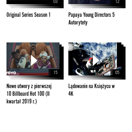
03
12
Autorytety
Original Series Season 1
Papaya Young Directors 5
Autorytety
Nowe
Lądowanie
utwory
na
z
Księżycu
pierwszej
w
15
05
10
4K
Billboard
Nowe utwory z pierwszej
Lądowanie na Księżycu w
Hot
10 Billboard Hot 100 (II
4K
100
kwartał 2019 r.)
(II
kwartał
2019
r.)