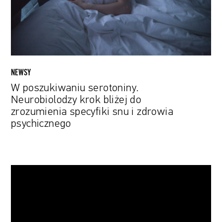
do
zrozumienia
specyfiki
snu
i
zdrowia
NEWSY
psychicznego
W poszukiwaniu serotoniny.
Neurobiolodzy krok bliżej do
zrozumienia specyfiki snu i zdrowia
psychicznego
„Ty
jesteś
następna":
Suki
Waterhouse