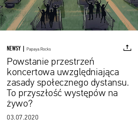
NEWSY |
Papaya.Rocks
Powstanie przestrzeń
koncertowa uwzględniająca
FACEBOOK
TWITTER
PINTEREST
MAIL
L
zasady społecznego dystansu.
Virgin Money Unity Arena / materiały prasowe
To przyszłość występów na
żywo?
03.07.2020