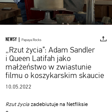
NEWSY |
Papaya.Rocks
„Rzut życia”: Adam Sandler
i Queen Latifah jako
FACEBOOK
TWITTER
PINTEREST
MAIL
L
małżeństwo w zwiastunie
filmu o koszykarskim skaucie
10.05.2022
Rzut życia
zadebiutuje na Netfliksie