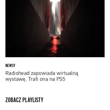
zapowiada
wirtualną
wystawę.
Trafi
ona
na
PS5
NEWSY
Radiohead zapowiada wirtualną
wystawę. Trafi ona na PS5
ZOBACZ PLAYLISTY