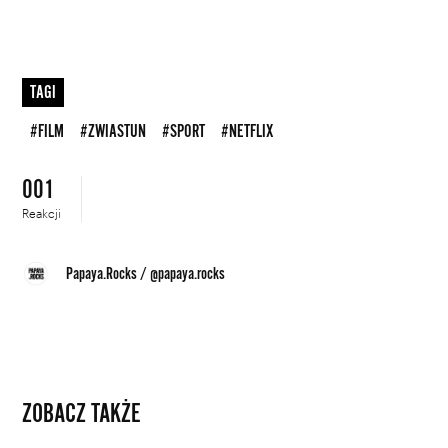
TAGI
#FILM
#ZWIASTUN
#SPORT
#NETFLIX
001
Reakcji
Papaya.Rocks
/
@papaya.rocks
ZOBACZ TAKŻE