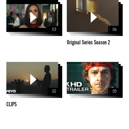
Original
Series
Season
2
03
06
Original Series Season 2
CLIPS
02
05
CLIPS