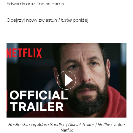
Edwards oraz Tobias Harris.
Obejrzyj nowy zwiastun
Hustle
poniżej:
WYBIERZ SWOJĄ PLAYLISTĘ
DODAJ TEN FILM DO PLAYLISTY
00:00
Hustle starring Adam Sandler | Official Trailer | Netflix
/ autor:
Netflix