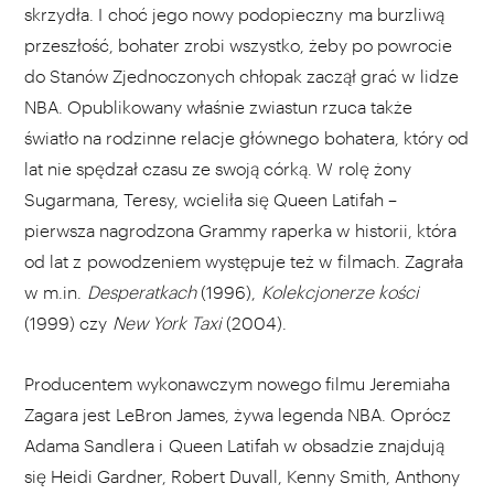
skrzydła. I choć jego nowy podopieczny ma burzliwą
przeszłość, bohater zrobi wszystko, żeby po powrocie
do Stanów Zjednoczonych chłopak zaczął grać w lidze
NBA. Opublikowany właśnie zwiastun rzuca także
światło na rodzinne relacje głównego bohatera, który od
lat nie spędzał czasu ze swoją córką. W rolę żony
Sugarmana, Teresy, wcieliła się Queen Latifah –
pierwsza nagrodzona Grammy raperka w historii, która
od lat z powodzeniem występuje też w filmach. Zagrała
w m.in.
Desperatkach
(1996),
Kolekcjonerze kości
(1999) czy
New York Taxi
(2004).
Producentem wykonawczym nowego filmu Jeremiaha
Zagara jest LeBron James, żywa legenda NBA. Oprócz
Adama Sandlera i Queen Latifah w obsadzie znajdują
się Heidi Gardner, Robert Duvall, Kenny Smith, Anthony