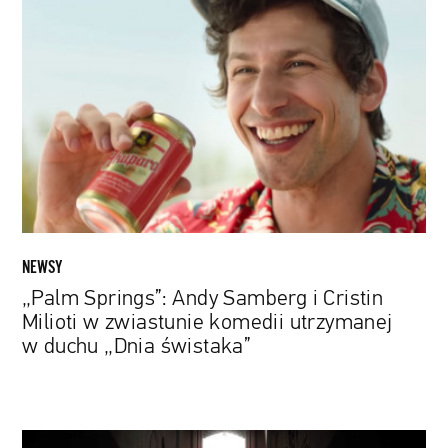
Springs”:
Andy
Samberg
i
Cristin
Milioti
w
zwiastunie
komedii
utrzymanej
w
NEWSY
duchu
„Palm Springs”: Andy Samberg i Cristin
„Dnia
Milioti w zwiastunie komedii utrzymanej
świstaka”
w duchu „Dnia świstaka”
Radiohead