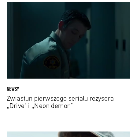
Zwiastun
pierwszego
serialu
reżysera
„Drive”
i
„Neon
demon”
NEWSY
Zwiastun pierwszego serialu reżysera
„Drive” i „Neon demon”
„Palm