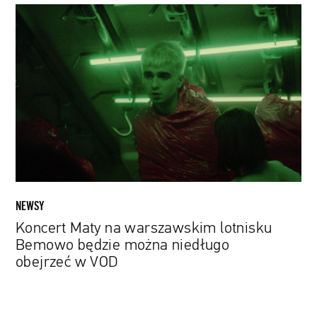
Koncert
Maty
na
warszawskim
lotnisku
Bemowo
będzie
można
niedługo
obejrzeć
w
VOD
NEWSY
Koncert Maty na warszawskim lotnisku
Bemowo będzie można niedługo
obejrzeć w VOD