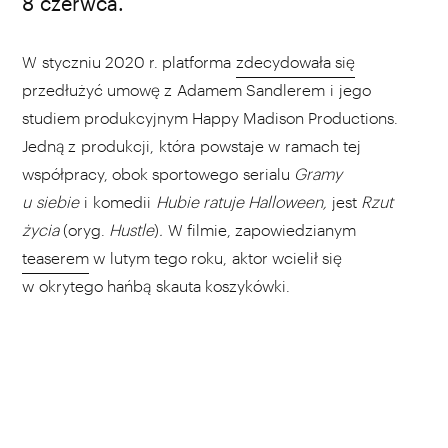
fot. materiały prasowe
8 czerwca.
W styczniu 2020 r. platforma
zdecydowała się
przedłużyć umowę z Adamem Sandlerem i jego
studiem produkcyjnym Happy Madison Productions.
Jedną z produkcji, która powstaje w ramach tej
współpracy, obok sportowego serialu
Gramy
u siebie
i komedii
Hubie ratuje Halloween,
jest
Rzut
życia
(oryg.
Hustle
)
.
W filmie, zapowiedzianym
teaserem
w lutym tego roku, aktor wcielił się
w okrytego hańbą skauta koszykówki.