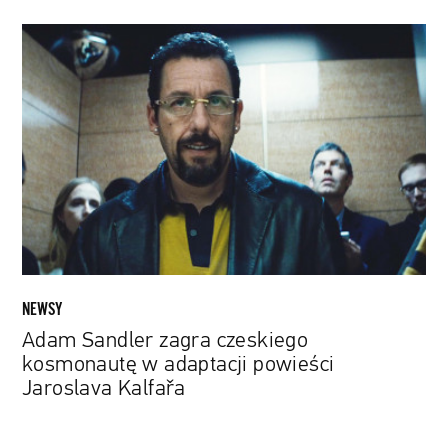
Adam
Sandler
zagra
czeskiego
kosmonautę
w
adaptacji
powieści
Jaroslava
Kalfařa
NEWSY
Adam Sandler zagra czeskiego
kosmonautę w adaptacji powieści
Jaroslava Kalfařa