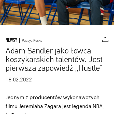
NEWSY |
Papaya.Rocks
Adam Sandler jako łowca
koszykarskich talentów. Jest
FACEBOOK
TWITTER
PINTEREST
MAIL
L
pierwsza zapowiedź „Hustle”
Scott Yamano / Netflix / materiały prasowe
18.02.2022
Jednym z producentów wykonawczych
filmu Jeremiaha Zagara jest legenda NBA,