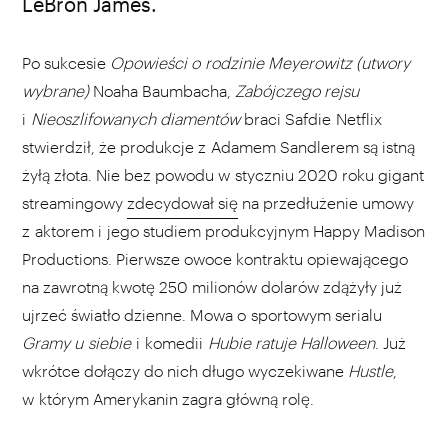
LeBron James.
Po sukcesie
Opowieści o rodzinie Meyerowitz (utwory
wybrane)
Noaha Baumbacha,
Zabójczego rejsu
i
Nieoszlifowanych diamentów
braci Safdie Netflix
stwierdził, że produkcje z Adamem Sandlerem są istną
żyłą złota. Nie bez powodu w styczniu 2020 roku gigant
streamingowy
zdecydował się
na przedłużenie umowy
z aktorem i jego studiem produkcyjnym Happy Madison
Productions. Pierwsze owoce kontraktu opiewającego
na zawrotną kwotę 250 milionów dolarów zdążyły już
ujrzeć światło dzienne. Mowa o sportowym serialu
Gramy u siebie
i komedii
Hubie ratuje Halloween
. Już
wkrótce dołączy do nich długo wyczekiwane
Hustle
,
w którym Amerykanin zagra główną rolę.