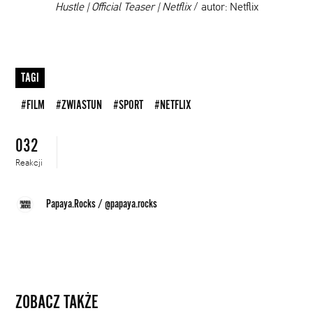
00:00
Hustle | Official Teaser | Netflix
/ autor: Netflix
TAGI
#FILM
#ZWIASTUN
#SPORT
#NETFLIX
032
Reakcji
Papaya.Rocks
/
@papaya.rocks
ZOBACZ TAKŻE