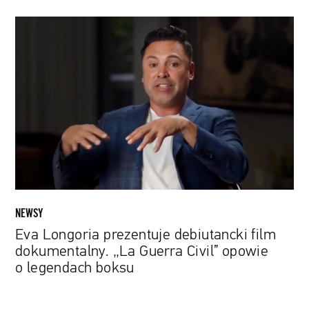
Eva
Longoria
prezentuje
debiutancki
film
dokumentalny.
„La
Guerra
Civil”
opowie
o
legendach
NEWSY
boksu
Eva Longoria prezentuje debiutancki film
dokumentalny. „La Guerra Civil” opowie
o legendach boksu