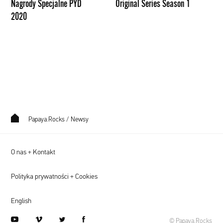
Nagrody Specjalne PYD
Original Series Season 1
2020
Papaya.Rocks
/
Newsy
O nas + Kontakt
Polityka prywatności + Cookies
English
youtube
vimeo
twitter
facebook
© Papaya.Rocks