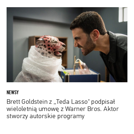
Brett
Goldstein
z
„Teda
Lasso"
podpisał
wieloletnią
umowę
z
Warner
Bros.
Aktor
NEWSY
stworzy
Brett Goldstein z „Teda Lasso" podpisał
autorskie
wieloletnią umowę z Warner Bros. Aktor
programy
stworzy autorskie programy