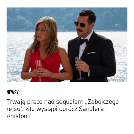
Trwają
prace
nad
sequelem
„Zabójczego
rejsu".
Kto
wystąpi
oprócz
Sandlera
i
Aniston?
NEWSY
Trwają prace nad sequelem „Zabójczego
rejsu". Kto wystąpi oprócz Sandlera i
Aniston?