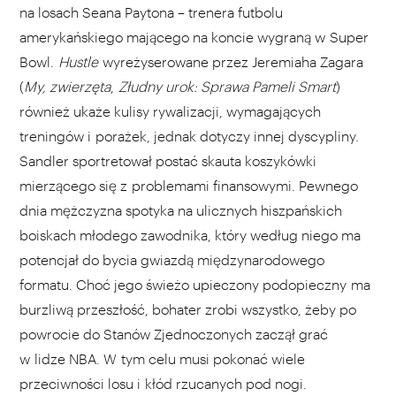
na losach Seana Paytona – trenera futbolu
amerykańskiego mającego na koncie wygraną w Super
Bowl.
Hustle
wyreżyserowane przez Jeremiaha Zagara
(
My, zwierzęta
,
Złudny urok: Sprawa Pameli Smart
)
również ukaże kulisy rywalizacji, wymagających
treningów i porażek, jednak dotyczy innej dyscypliny.
Sandler sportretował postać skauta koszykówki
mierzącego się z problemami finansowymi. Pewnego
dnia mężczyzna spotyka na ulicznych hiszpańskich
boiskach młodego zawodnika, który według niego ma
potencjał do bycia gwiazdą międzynarodowego
formatu. Choć jego świeżo upieczony podopieczny ma
burzliwą przeszłość, bohater zrobi wszystko, żeby po
powrocie do Stanów Zjednoczonych zaczął grać
w lidze NBA. W tym celu musi pokonać wiele
przeciwności losu i kłód rzucanych pod nogi.