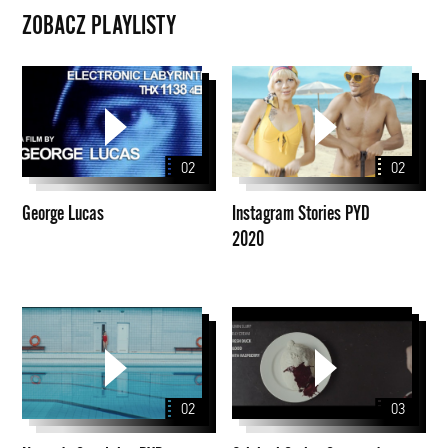
ZOBACZ PLAYLISTY
George
Instagram
Lucas
Stories
PYD
2020
02
02
George Lucas
Instagram Stories PYD
2020
Nagrody
Original
Specjalne
Series
PYD
Season
2020
1
02
03