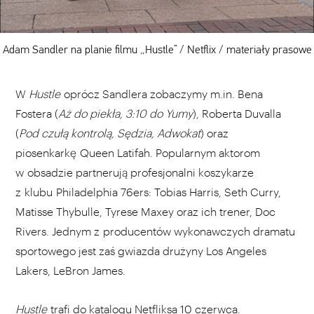
Adam Sandler na planie filmu „Hustle” / Netflix / materiały prasowe
W
Hustle
oprócz Sandlera zobaczymy m.in. Bena
Fostera (
Aż do piekła, 3:10 do Yumy
), Roberta Duvalla
(
Pod czułą kontrolą, Sędzia, Adwokat
) oraz
piosenkarkę Queen Latifah. Popularnym aktorom
w obsadzie partnerują profesjonalni koszykarze
z klubu Philadelphia 76ers: Tobias Harris, Seth Curry,
Matisse Thybulle, Tyrese Maxey oraz ich trener, Doc
Rivers. Jednym z producentów wykonawczych dramatu
sportowego jest zaś gwiazda drużyny Los Angeles
Lakers, LeBron James.
Hustle
trafi do katalogu Netfliksa 10 czerwca.