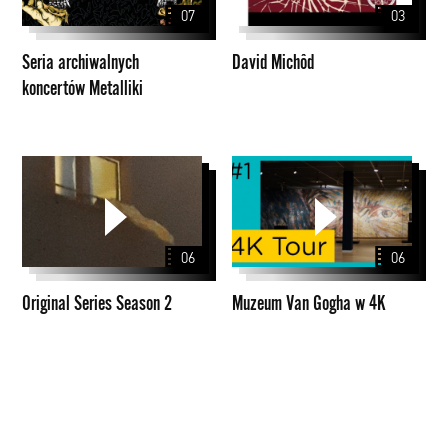
07
03
Seria archiwalnych
David Michôd
koncertów Metalliki
Original
Muzeum
Series
Van
Season
Gogha
2
w
06
06
4K
Original Series Season 2
Muzeum Van Gogha w 4K