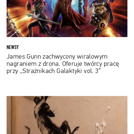
z
drona.
Oferuje
twórcy
pracę
przy
„Strażnikach
NEWSY
Galaktyki
James Gunn zachwycony wiralowym
vol.
nagraniem z drona. Oferuje twórcy pracę
3”
przy „Strażnikach Galaktyki vol. 3”
Banksy
także
pracuje
w
domu,