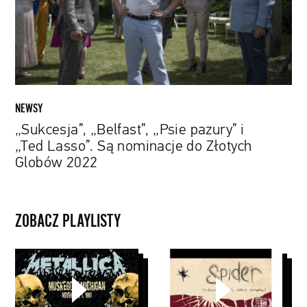
„Ted
Lasso”.
Są
nominacje
do
Złotych
Globów
NEWSY
2022
„Sukcesja”, „Belfast”, „Psie pazury” i
„Ted Lasso”. Są nominacje do Złotych
Globów 2022
ZOBACZ PLAYLISTY
Seria
David
archiwalnych
Michôd
koncertów
Metalliki