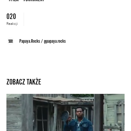
020
Reakcji
Papaya.Rocks
/
@papaya.rocks
ZOBACZ TAKŻE
Khruangbin
i
Leon
Bridges
w