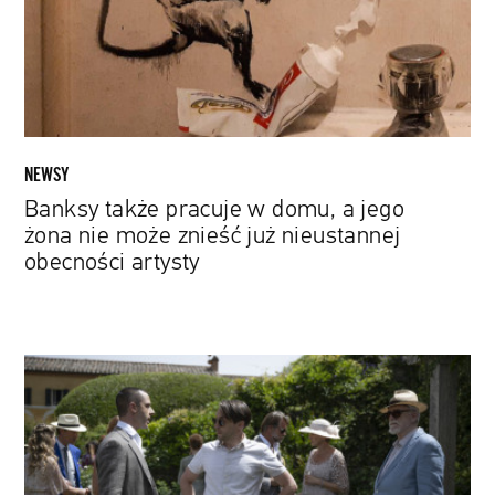
a
jego
żona
nie
może
znieść
już
NEWSY
nieustannej
Banksy także pracuje w domu, a jego
obecności
żona nie może znieść już nieustannej
artysty
obecności artysty
„Sukcesja”,
„Belfast”,
„Psie
pazury”
i