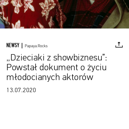
NEWSY |
Papaya.Rocks
„Dzieciaki z showbiznesu”:
Powstał dokument o życiu
FACEBOOK
TWITTER
PINTEREST
MAIL
L
młodocianych aktorów
13.07.2020