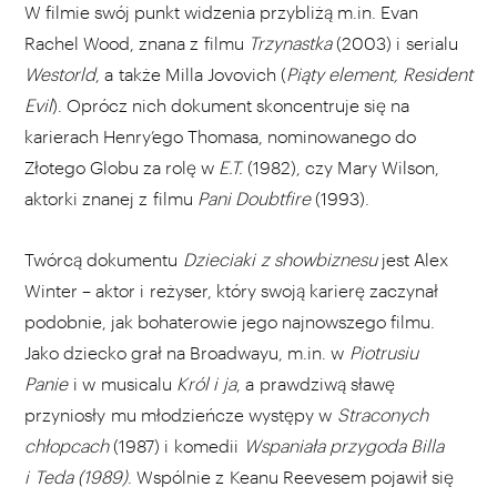
W filmie swój punkt widzenia przybliżą m.in. Evan
Rachel Wood, znana z filmu
Trzynastka
(2003) i serialu
Westorld
, a także Milla Jovovich (
Piąty element, Resident
Evil
). Oprócz nich dokument skoncentruje się na
karierach Henry’ego Thomasa, nominowanego do
Złotego Globu za rolę w
E.T.
(1982), czy Mary Wilson,
aktorki znanej z filmu
Pani Doubtfire
(1993).
Twórcą dokumentu
Dzieciaki z showbiznesu
jest Alex
Winter – aktor i reżyser, który swoją karierę zaczynał
podobnie, jak bohaterowie jego najnowszego filmu.
Jako dziecko grał na Broadwayu, m.in. w
Piotrusiu
Panie
i w musicalu
Król i ja
, a prawdziwą sławę
przyniosły mu młodzieńcze występy w
Straconych
chłopcach
(1987) i komedii
Wspaniała przygoda Billa
i Teda (1989)
. Wspólnie z Keanu Reevesem pojawił się