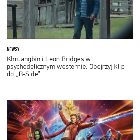
psychodelicznym
westernie.
Obejrzyj
klip
do
„B-
Side”
NEWSY
Khruangbin i Leon Bridges w
psychodelicznym westernie. Obejrzyj klip
do „B-Side”
James
Gunn
zachwycony
wiralowym
nagraniem