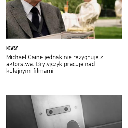
z
aktorstwa.
Brytyjczyk
pracuje
nad
kolejnymi
filmami
NEWSY
Michael Caine jednak nie rezygnuje z
aktorstwa. Brytyjczyk pracuje nad
kolejnymi filmami
Jest
zwiastun
nagrodzonej
w
Cannes