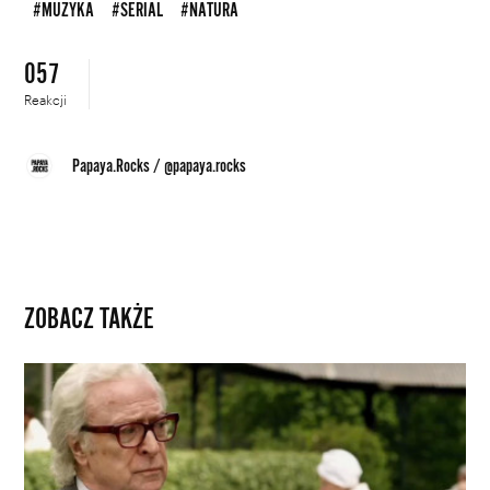
#MUZYKA
#SERIAL
#NATURA
057
Reakcji
Papaya.Rocks
/
@papaya.rocks
ZOBACZ TAKŻE
Michael
Caine
jednak
nie
rezygnuje