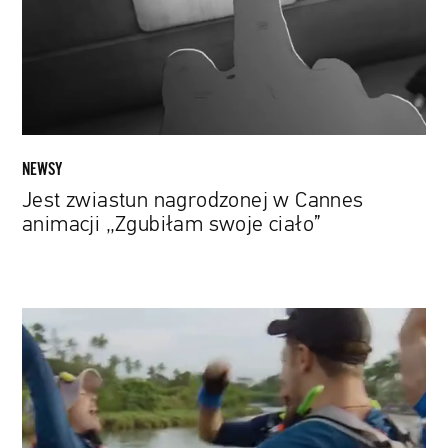
animacji
„Zgubiłam
swoje
ciało”
NEWSY
Jest zwiastun nagrodzonej w Cannes
animacji „Zgubiłam swoje ciało”
„World’s
Toughest
Race:
Eco
Challenge
Fiji”: