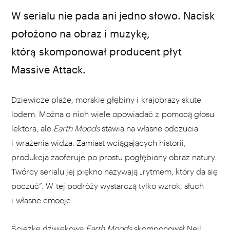
źródło: Disney
W serialu nie pada ani jedno słowo. Nacisk
położono na obraz i muzykę,
którą skomponował producent płyt
Massive Attack.
Dziewicze plaże, morskie głębiny i krajobrazy skute
lodem. Można o nich wiele opowiadać z pomocą głosu
lektora, ale
Earth Moods
stawia na własne odczucia
i wrażenia widza. Zamiast wciągających historii,
produkcja zaoferuje po prostu pogłębiony obraz natury.
Twórcy serialu jej piękno nazywają „rytmem, który da się
poczuć”. W tej podróży wystarczą tylko wzrok, słuch
i własne emocje.
Ścieżkę dźwiękową
Earth Moods
skomponował Neil