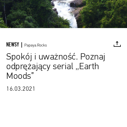
NEWSY |
Papaya.Rocks
Spokój i uważność. Poznaj
odprężający serial „Earth
FACEBOOK
TWITTER
PINTEREST
MAIL
L
Moods”
16.03.2021