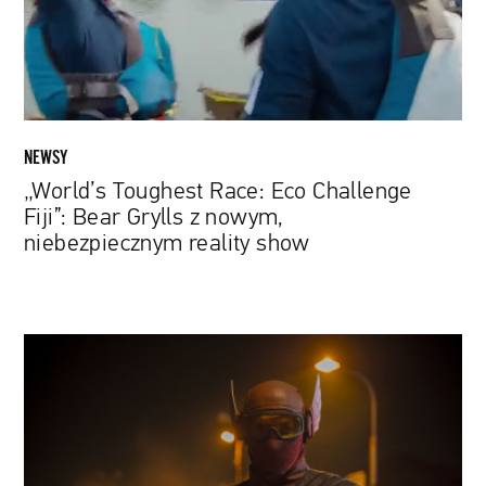
Bear
Grylls
z
nowym,
niebezpiecznym
reality
NEWSY
show
„World’s Toughest Race: Eco Challenge
Fiji”: Bear Grylls z nowym,
niebezpiecznym reality show
Joko
Anwar:
Żyję
jak
we
śnie