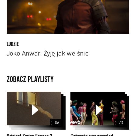
LUDZIE
Joko Anwar: Żyję jak we śnie
ZOBACZ PLAYLISTY
Original
Cotygodniowy
Series
przegląd
Season
teledysków
2
06
73