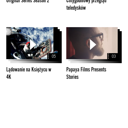
Original Series Season 2
Cotygodniowy przegląd
teledysków
Lądowanie
Papaya
na
Films
Księżycu
Presents
w
Stories
05
03
4K
Lądowanie na Księżycu w
Papaya Films Presents
4K
Stories