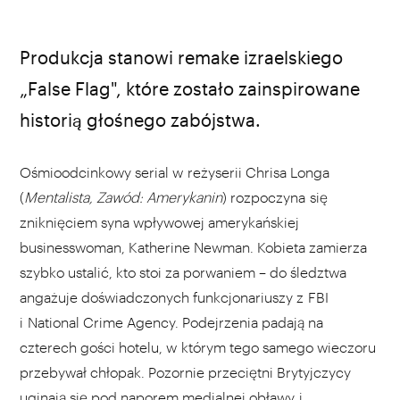
Produkcja stanowi remake izraelskiego
„False Flag", które zostało zainspirowane
historią głośnego zabójstwa.
Ośmioodcinkowy serial w reżyserii Chrisa Longa
(
Mentalista, Zawód: Amerykanin
) rozpoczyna się
zniknięciem syna wpływowej amerykańskiej
businesswoman, Katherine Newman. Kobieta zamierza
szybko ustalić, kto stoi za porwaniem – do śledztwa
angażuje doświadczonych funkcjonariuszy z FBI
i National Crime Agency. Podejrzenia padają na
czterech gości hotelu, w którym tego samego wieczoru
przebywał chłopak. Pozornie przeciętni Brytyjczycy
uginają się pod naporem medialnej obławy i