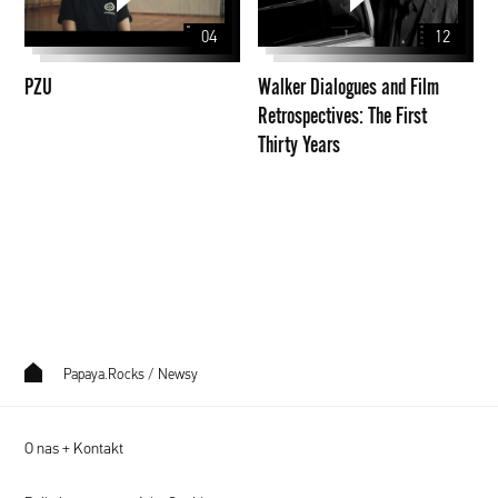
Film
04
12
Retrospectives:
The
PZU
Walker Dialogues and Film
First
Retrospectives: The First
Thirty
Thirty Years
Years
Papaya.Rocks
/
Newsy
O nas + Kontakt