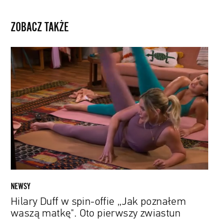
ZOBACZ TAKŻE
Hilary
Duff
w
spin-
offie
„Jak
poznałem
waszą
matkę".
Oto
pierwszy
zwiastun
NEWSY
serialu
Hilary Duff w spin-offie „Jak poznałem
waszą matkę". Oto pierwszy zwiastun