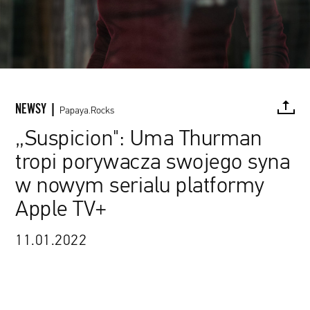
NEWSY |
Papaya.Rocks
„Suspicion": Uma Thurman
tropi porywacza swojego syna
FACEBOOK
TWITTER
PINTEREST
MAIL
L
w nowym serialu platformy
Apple TV+
11.01.2022
Apple TV+ / materiały prasowe