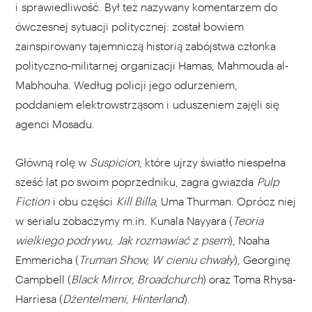
i sprawiedliwość. Był też nazywany komentarzem do
ówczesnej sytuacji politycznej: został bowiem
zainspirowany tajemniczą historią zabójstwa członka
polityczno-militarnej organizacji Hamas, Mahmouda al-
Mabhouha. Według policji jego odurzeniem,
poddaniem elektrowstrząsom i uduszeniem zajęli się
agenci Mosadu.
Główną rolę w
Suspicion
, które ujrzy światło niespełna
sześć lat po swoim poprzedniku, zagra gwiazda
Pulp
Fiction
i obu części
Kill Billa
, Uma Thurman. Oprócz niej
w serialu zobaczymy m.in. Kunala Nayyara (
Teoria
wielkiego podrywu
,
Jak rozmawiać z psem
), Noaha
Emmericha (
Truman Show, W cieniu chwały
), Georginę
Campbell (
Black Mirror, Broadchurch
) oraz Toma Rhysa-
Harriesa (
Dżentelmeni, Hinterland
).