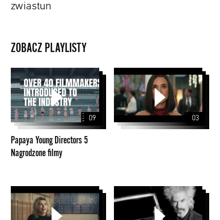
zwiastun
ZOBACZ PLAYLISTY
Papaya
Young
Directors
5
09
03
Nagrodzone
filmy
Papaya Young Directors 5
Nagrodzone filmy
PZU
Walker
Dialogues
and