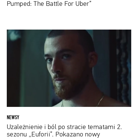
Pumped: The Battle For Uber”
Uzależnienie
i
ból
po
stracie
tematami
2.
sezonu
„Euforii”.
Pokazano
nowy
zwiastun
NEWSY
Uzależnienie i ból po stracie tematami 2.
sezonu „Euforii”. Pokazano nowy