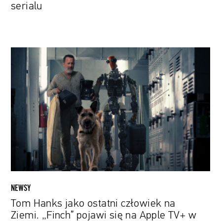
serialu
Tom
Hanks
jako
ostatni
człowiek
na
Ziemi.
„Finch”
pojawi
się
na
Apple
NEWSY
TV+
Tom Hanks jako ostatni człowiek na
w
Ziemi. „Finch” pojawi się na Apple TV+ w
listopadzie