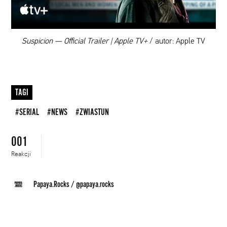
00:00
Suspicion — Official Trailer | Apple TV+
/ autor: Apple TV
TAGI
#SERIAL
#NEWS
#ZWIASTUN
001
Reakcji
Papaya.Rocks
/
@papaya.rocks