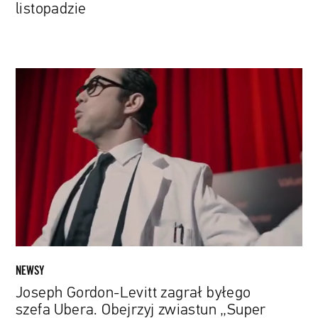
listopadzie
Joseph
Gordon-
Levitt
zagrał
byłego
szefa
Ubera.
Obejrzyj
zwiastun
„Super
Pumped:
The
NEWSY
Battle
Joseph Gordon-Levitt zagrał byłego
For
szefa Ubera. Obejrzyj zwiastun „Super
Uber”