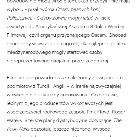
powodów nie mogą wrócić tam, skąd przybyli i nie mają
wyboru –
pisał
twórca
Czasu pijanych koni,
Półksiężyca
i
Gdyby żółwie mogły latać
w liście
otwartym do Amerykańskiej Akademii Sztuki i Wiedzy
Filmowej, czyli organu przyznającego Oscary. Ghobadi
chce, żeby w wyścigu o nagrodę dla najlepszego filmu
międzynarodowego mogły startować osoby
niereprezentowane oficjalnie przez żaden kraj.
Film nie bez powodu został nakręcony ze wsparciem
podmiotów z Turcji i Anglii – w Iranie najzwyczajniej
w świecie nie uzyskałby finansowania. Co ciekawe,
jednym z jego producentów wykonawczych jest
współzałożyciel rockowego zespołu Pink Floyd, Roger
Waters. Szersze plany dystrybucyjne dotyczące
The
Four Walls
pozostają jeszcze nieznane. Wysoce