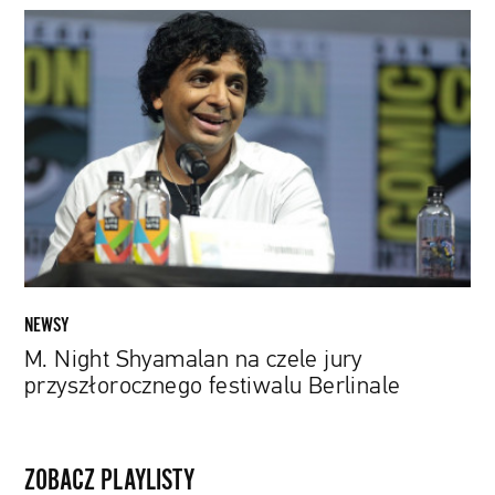
M.
Night
Shyamalan
na
czele
jury
przyszłorocznego
festiwalu
Berlinale
NEWSY
M. Night Shyamalan na czele jury
przyszłorocznego festiwalu Berlinale
ZOBACZ PLAYLISTY