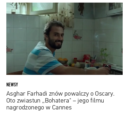
Asghar
Farhadi
znów
powalczy
o
Oscary.
Oto
zwiastun
„Bohatera"
–
jego
filmu
NEWSY
nagrodzonego
Asghar Farhadi znów powalczy o Oscary.
w
Oto zwiastun „Bohatera" – jego filmu
Cannes
nagrodzonego w Cannes