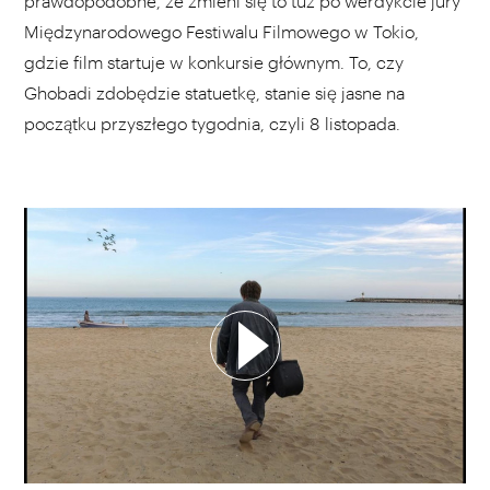
prawdopodobne, że zmieni się to tuż po werdykcie jury
Międzynarodowego Festiwalu Filmowego w Tokio,
gdzie film startuje w konkursie głównym. To, czy
Ghobadi zdobędzie statuetkę, stanie się jasne na
początku przyszłego tygodnia, czyli 8 listopada.
WYBIERZ SWOJĄ PLAYLISTĘ
DODAJ TEN FILM DO PLAYLISTY