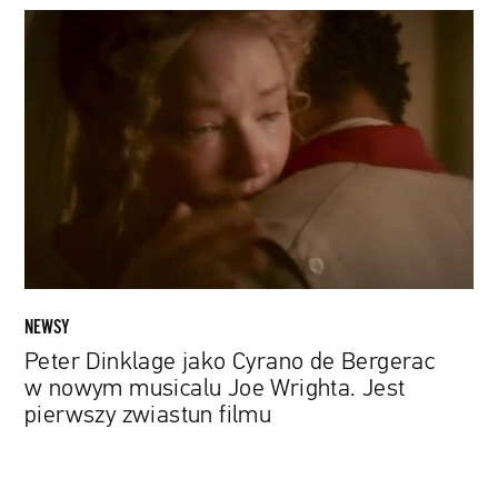
Peter
Dinklage
jako
Cyrano
de
Bergerac
w
nowym
musicalu
Joe
Wrighta.
Jest
NEWSY
pierwszy
Peter Dinklage jako Cyrano de Bergerac
zwiastun
w nowym musicalu Joe Wrighta. Jest
filmu
pierwszy zwiastun filmu