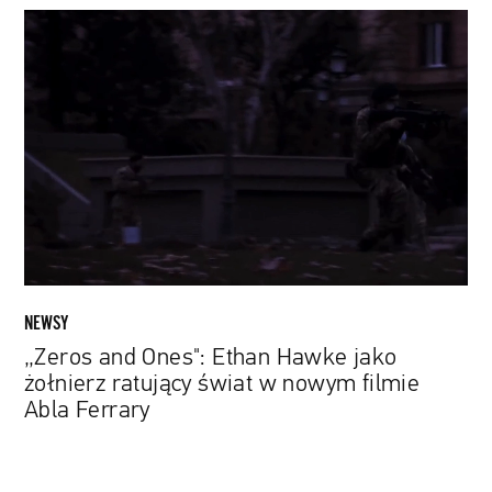
„Zeros
and
Ones":
Ethan
Hawke
jako
żołnierz
ratujący
świat
w
nowym
filmie
NEWSY
Abla
„Zeros and Ones": Ethan Hawke jako
Ferrary
żołnierz ratujący świat w nowym filmie
Abla Ferrary