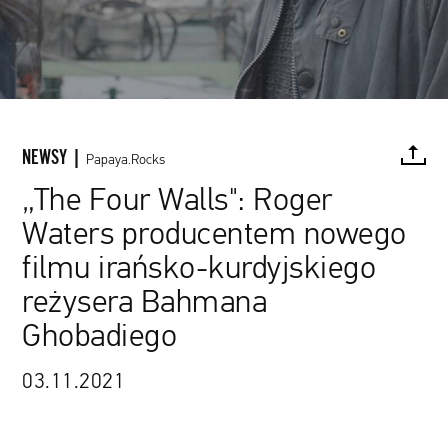
NEWSY |
Papaya.Rocks
„The Four Walls": Roger
Waters producentem nowego
Mad Dogs & Seagulls Limited / materiały prasowe
FACEBOOK
TWITTER
PINTEREST
MAIL
L
filmu irańsko-kurdyjskiego
reżysera Bahmana
Ghobadiego
03.11.2021