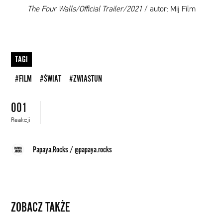
00:00
The Four Walls/Official Trailer/2021
/ autor: Mij Film
TAGI
#FILM
#ŚWIAT
#ZWIASTUN
001
Reakcji
Papaya.Rocks
/
@papaya.rocks
ZOBACZ TAKŻE