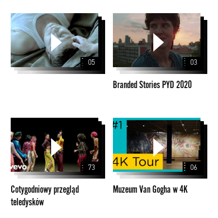
Branded
Stories
PYD
2020
05
03
Branded Stories PYD 2020
Cotygodniowy
Muzeum
przegląd
Van
teledysków
Gogha
w
73
06
4K
Cotygodniowy przegląd
Muzeum Van Gogha w 4K
teledysków