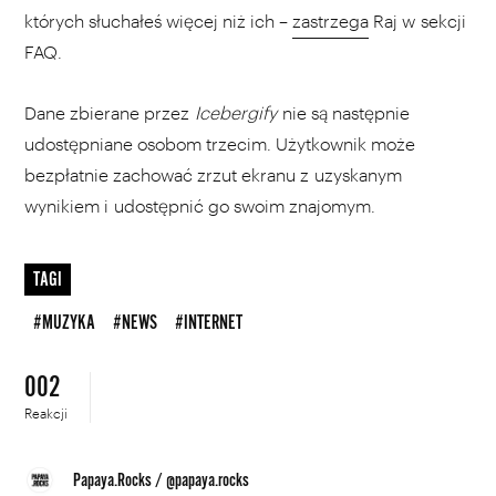
których słuchałeś więcej niż ich –
zastrzega
Raj w sekcji
FAQ.
Dane zbierane przez
Icebergify
nie są następnie
udostępniane osobom trzecim. Użytkownik może
bezpłatnie zachować zrzut ekranu z uzyskanym
wynikiem i udostępnić go swoim znajomym.
TAGI
#MUZYKA
#NEWS
#INTERNET
002
Reakcji
Papaya.Rocks
/
@papaya.rocks