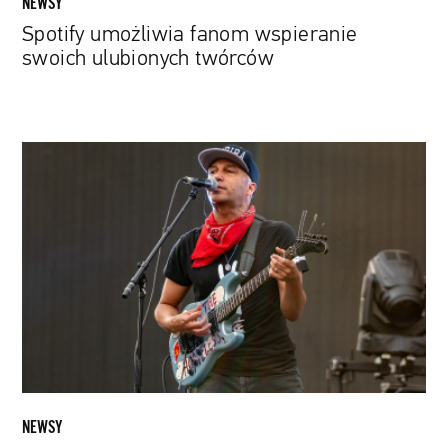
NEWSY
Spotify umożliwia fanom wspieranie
swoich ulubionych twórców
Ponad
100
muzyków
protestuje
przeciwko
pomysłowi
Spotify.
Chodzi
o
„podsłuchiwanie”
użytkowników
NEWSY