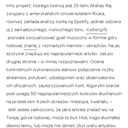
Inny projekt, którego twórcą jest 25-letni Akshay Raj
związany z amerykańskim Uniwersytetem Rice'a,
również zakłada analizę konta na Spotify, jednak odziera
ją z sarkastycznego, ironicznego tonu.
Icebergify
pozwala zwizualizować gust muzyczny w formie góry
lodowej
znanej
z rozmaitych memów i obrazków. Na jej
szczycie znajdują się najpopularniejsi artyści, zaś po
drugiej stronie – ci mniej rozpoznawalni. Ocena
konkretnych wykonawców stanowi połączenie liczby
streamów, polubień, udostępnień oraz obserwatorów
ich oficjalnych, zautoryzowanych kont. Algorytm bierze
pod uwagę 50 najpopularniejszych twórców słuchanych
na przestrzeni trzech okresów: miesiąca, kwartału. –
Jeśli jesteś zaskoczony, że jakiś artysta znalazł się na
Twojej górze lodowej, może to być ktoś, kogo słuchałeś
dawno temu, lub może nie istnieć zbyt wielu artystów,