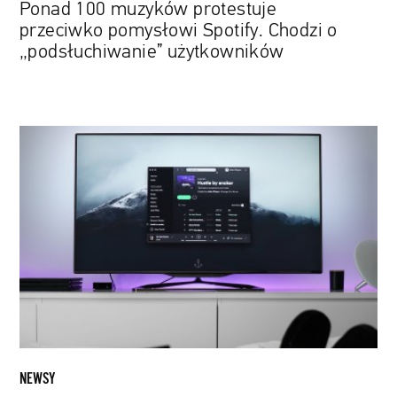
Ponad 100 muzyków protestuje
przeciwko pomysłowi Spotify. Chodzi o
„podsłuchiwanie” użytkowników
Netflix
realizuje
serial
o
Spotify
NEWSY