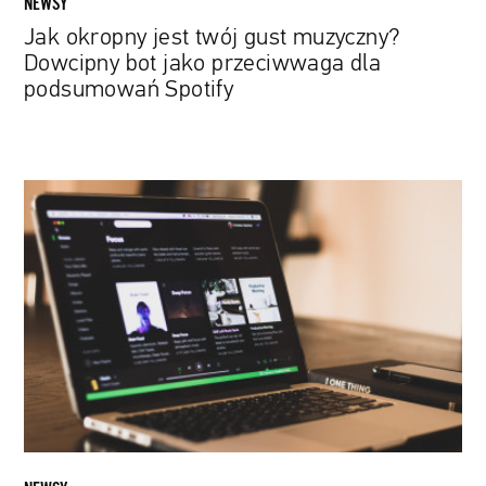
NEWSY
Spotify
Jak okropny jest twój gust muzyczny?
Dowcipny bot jako przeciwwaga dla
podsumowań Spotify
Spotify
umożliwia
fanom
wspieranie
swoich
ulubionych
twórców