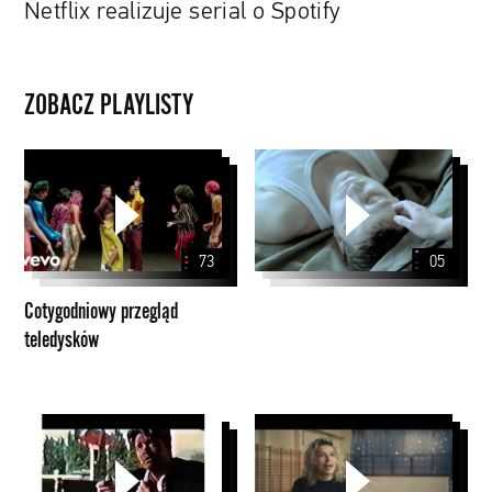
Netflix realizuje serial o Spotify
ZOBACZ PLAYLISTY
Cotygodniowy
przegląd
teledysków
73
05
Cotygodniowy przegląd
teledysków
Paul
PZU
Thomas
Anderson