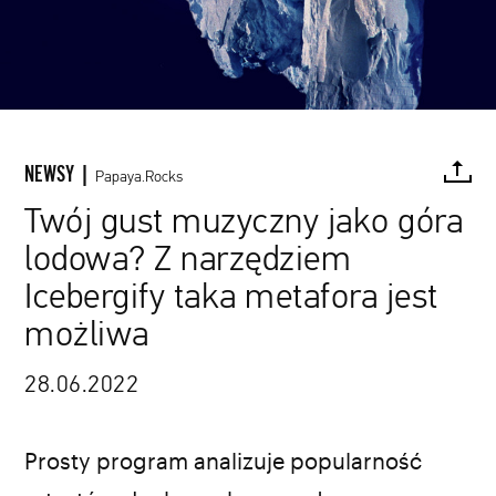
NEWSY |
Papaya.Rocks
Twój gust muzyczny jako góra
lodowa? Z narzędziem
FACEBOOK
TWITTER
PINTEREST
MAIL
L
Icebergify taka metafora jest
możliwa
Uwe Kils / Wiska Bodo / Wikipedia
28.06.2022
Prosty program analizuje popularność