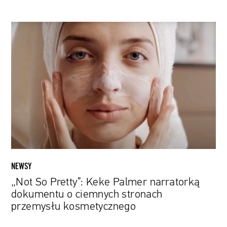
„Not
So
Pretty”:
Keke
Palmer
narratorką
dokumentu
o
ciemnych
stronach
przemysłu
kosmetycznego
NEWSY
„Not So Pretty”: Keke Palmer narratorką
dokumentu o ciemnych stronach
przemysłu kosmetycznego