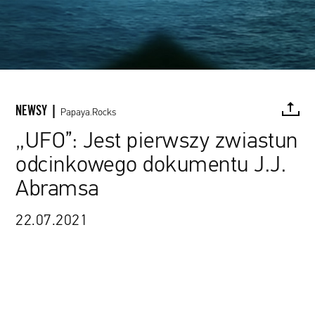
NEWSY |
Papaya.Rocks
„UFO”: Jest pierwszy zwiastun
odcinkowego dokumentu J.J.
FACEBOOK
TWITTER
PINTEREST
MAIL
L
Abramsa
22.07.2021