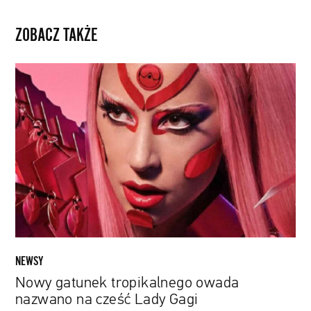
ZOBACZ TAKŻE
Nowy
gatunek
tropikalnego
owada
nazwano
na
cześć
Lady
Gagi
NEWSY
Nowy gatunek tropikalnego owada
nazwano na cześć Lady Gagi