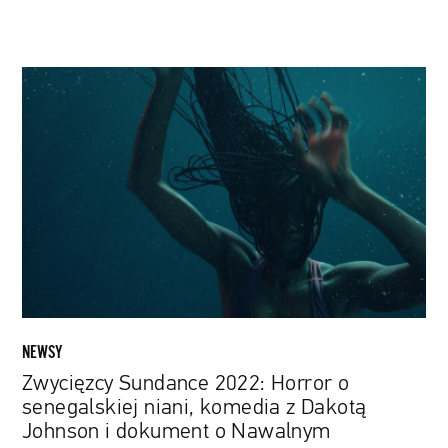
Zwycięzcy
Sundance
2022:
Horror
o
senegalskiej
niani,
komedia
z
Dakotą
Johnson
i
NEWSY
dokument
Zwycięzcy Sundance 2022: Horror o
o
senegalskiej niani, komedia z Dakotą
Nawalnym
Johnson i dokument o Nawalnym