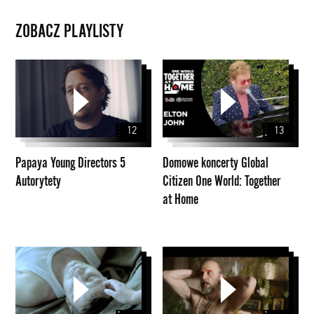
ZOBACZ PLAYLISTY
Papaya
Domowe
Young
koncerty
Directors
Global
5
Citizen
12
13
Autorytety
One
World:
Papaya Young Directors 5
Domowe koncerty Global
Together
Autorytety
Citizen One World: Together
at
at Home
Home
Music
Stories
PYD
2020