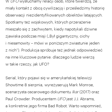
W
UFO
wysłuchamy relacji osób, które twierdzą, że
miały kontakt z obcą cywilizacją i prześledzimy historię
obserwacji niezidentyfikowanych obiektów latających.
Spotkamy też wojskowych, których przerażenie
mieszało się z zachwytem, kiedy napotykali dziwne
zjawiska podczas misji („Był gigantyczny, cichy
i niesamowity – mówi w poniższym zwiastunie jeden
z nich”). Produkcja spróbuje też jednak odpowiedzieć
na inne kluczowe pytanie: dlaczego ludzie wierzą
w takie rzeczy, jak UFO?
Serial, który pojawi się w amerykańskiej telewizji
Showtime 8 sierpnia, wyreżyserują Mark Monroe,
scenarzysta oscarowego dokumentu
Ikar
(2017) oraz
Paul Crowder. Producentem
UFO
jest J.J. Abrams,
a konkretnie jego firma Bad Robot. Warto wspomnieć,