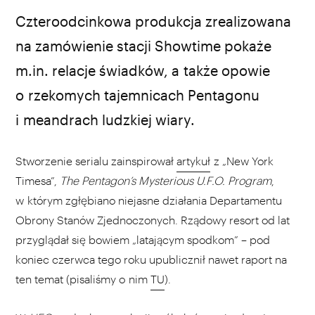
Czteroodcinkowa produkcja zrealizowana
na zamówienie stacji Showtime pokaże
m.in. relacje świadków, a także opowie
o rzekomych tajemnicach Pentagonu
i meandrach ludzkiej wiary.
Stworzenie serialu zainspirował
artykuł
z „New York
Timesa”,
The Pentagon’s Mysterious U.F.O. Program
,
w którym zgłębiano niejasne działania Departamentu
Obrony Stanów Zjednoczonych. Rządowy resort od lat
przyglądał się bowiem „latającym spodkom” – pod
koniec czerwca tego roku upublicznił nawet raport na
ten temat (pisaliśmy o nim
TU
).