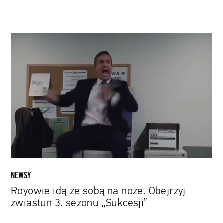
Royowie
idą
ze
sobą
na
noże.
Obejrzyj
zwiastun
3.
sezonu
„Sukcesji”
NEWSY
Royowie idą ze sobą na noże. Obejrzyj
zwiastun 3. sezonu „Sukcesji”