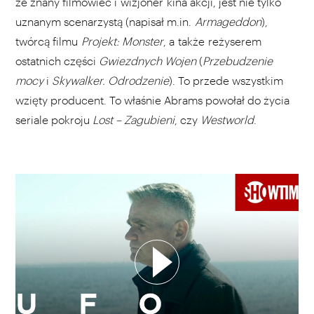
że znany filmowiec i wizjoner kina akcji, jest nie tylko
uznanym scenarzystą (napisał m.in.
Armageddon
),
twórcą filmu
Projekt: Monster
, a także reżyserem
ostatnich części
Gwiezdnych Wojen
(
Przebudzenie
mocy
i
Skywalker. Odrodzenie
). To przede wszystkim
wzięty producent. To właśnie Abrams powołał do życia
seriale pokroju
Lost – Zagubieni
, czy
Westworld
.
WYBIERZ SWOJĄ PLAYLISTĘ
DODAJ TEN FILM DO PLAYLISTY