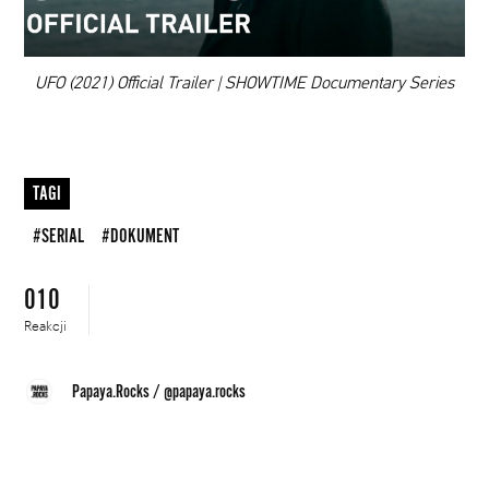
00:00
UFO (2021) Official Trailer | SHOWTIME Documentary Series
TAGI
#SERIAL
#DOKUMENT
010
Reakcji
Papaya.Rocks
/
@papaya.rocks