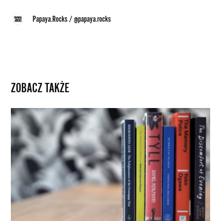
Papaya.Rocks
/
@papaya.rocks
ZOBACZ TAKŻE
Nominacje
do
Międzynarodowego
Bookera
2020
zdominowały
w
tym
roku
pisarki