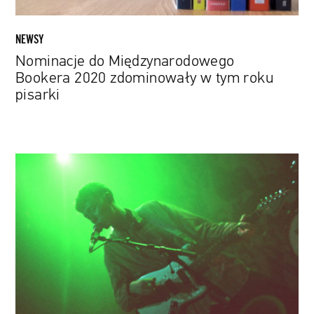
NEWSY
Nominacje do Międzynarodowego
Bookera 2020 zdominowały w tym roku
pisarki
King
Krule
nagrał
cover
„Imagine”
Johna
Lennona.
Posłuchaj
jego
wersji