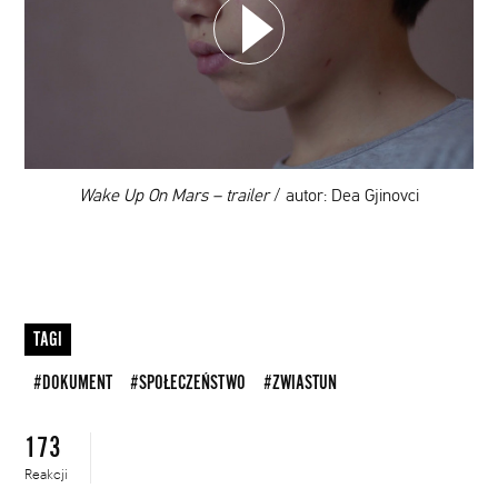
DODAJ TEN FILM DO PLAYLISTY
00:00
Wake Up On Mars – trailer
/ autor: Dea Gjinovci
TAGI
#DOKUMENT
#SPOŁECZEŃSTWO
#ZWIASTUN
173
Reakcji