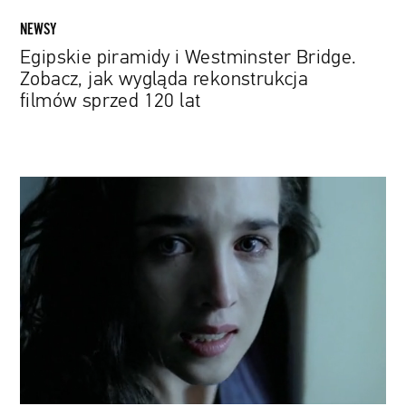
120
NEWSY
lat
Egipskie piramidy i Westminster Bridge.
Zobacz, jak wygląda rekonstrukcja
filmów sprzed 120 lat
„Opętanie"
Andrzeja
Żuławskiego
powróci
do
kin
w
jakości
4K.
Obejrzyj
odnowiony