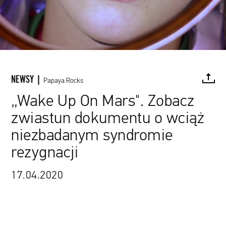
NEWSY |
Papaya.Rocks
„Wake Up On Mars". Zobacz
zwiastun dokumentu o wciąż
FACEBOOK
TWITTER
PINTEREST
MAIL
L
niezbadanym syndromie
rezygnacji
17.04.2020