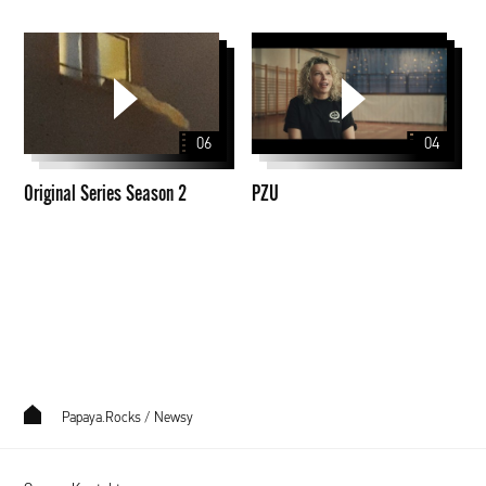
Original
PZU
Series
Season
2
06
04
Original Series Season 2
PZU
Papaya.Rocks
/
Newsy