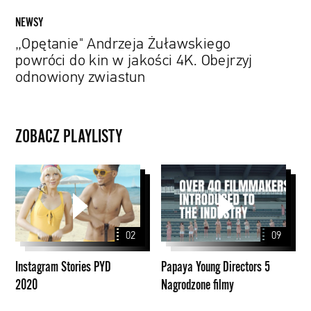
zwiastun
NEWSY
„Opętanie" Andrzeja Żuławskiego
powróci do kin w jakości 4K. Obejrzyj
odnowiony zwiastun
ZOBACZ PLAYLISTY
Instagram
Papaya
Stories
Young
PYD
Directors
2020
5
02
09
Nagrodzone
filmy
Instagram Stories PYD
Papaya Young Directors 5
2020
Nagrodzone filmy