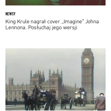
NEWSY
King Krule nagrał cover „Imagine” Johna
Lennona. Posłuchaj jego wersji
Egipskie
piramidy
i
Westminster
Bridge.
Zobacz,
jak
wygląda
rekonstrukcja
filmów
sprzed