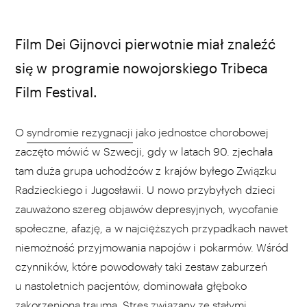
fot. materiały prasowe
Film Dei Gijnovci pierwotnie miał znaleźć
się w programie nowojorskiego Tribeca
Film Festival.
O
syndromie rezygnacji
jako jednostce chorobowej
zaczęto mówić w Szwecji, gdy w latach 90. zjechała
tam duża grupa uchodźców z krajów byłego Związku
Radzieckiego i Jugosławii. U nowo przybyłych dzieci
zauważono szereg objawów depresyjnych, wycofanie
społeczne, afazję, a w najcięższych przypadkach nawet
niemożność przyjmowania napojów i pokarmów. Wśród
czynników, które powodowały taki zestaw zaburzeń
u nastoletnich pacjentów, dominowała głęboko
zakorzeniona trauma. Stres związany ze stałymi