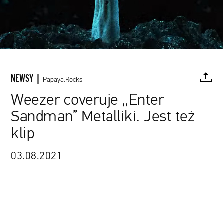
NEWSY |
Papaya.Rocks
Weezer coveruje „Enter
Sandman” Metalliki. Jest też
FACEBOOK
TWITTER
PINTEREST
MAIL
L
klip
03.08.2021