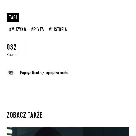
TAGI
#MUZYKA
#PŁYTA
#HISTORIA
032
Reakcji
Papaya.Rocks
/
@papaya.rocks
ZOBACZ TAKŻE
Adam