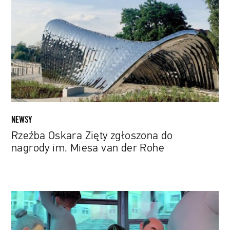
Zięty
zgłoszona
do
nagrody
im.
Miesa
van
der
Rohe
NEWSY
Rzeźba Oskara Zięty zgłoszona do
nagrody im. Miesa van der Rohe
Billie
Eilish
i