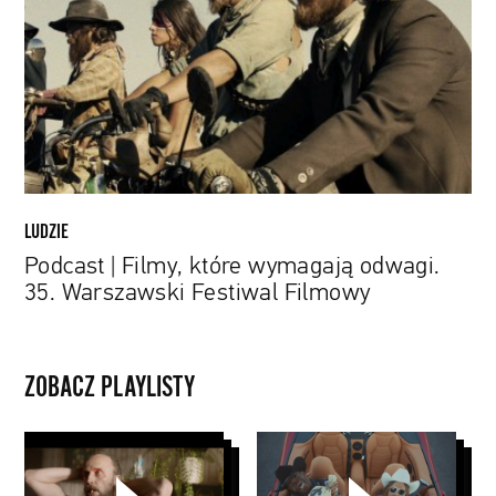
które
wymagają
odwagi.
35.
Warszawski
Festiwal
Filmowy
LUDZIE
Podcast | Filmy, które wymagają odwagi.
35. Warszawski Festiwal Filmowy
ZOBACZ PLAYLISTY
Music
Nowe
Stories
utwory