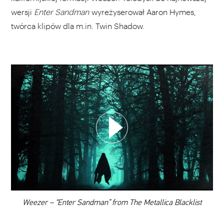
wersji
Enter Sandman
wyreżyserował Aaron Hymes,
twórca klipów dla m.in. Twin Shadow.
WYBIERZ SWOJĄ PLAYLISTĘ
DODAJ TEN FILM DO PLAYLISTY
00:00
Weezer – “Enter Sandman” from The Metallica Blacklist