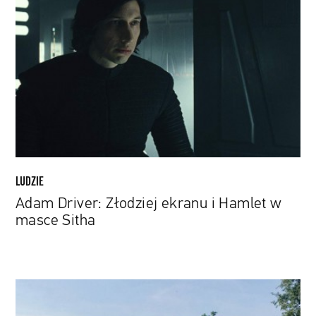
Driver:
Złodziej
ekranu
i
Hamlet
w
masce
Sitha
LUDZIE
Adam Driver: Złodziej ekranu i Hamlet w
masce Sitha
Rzeźba
Oskara