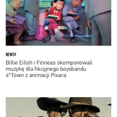
Finneas
skomponowali
muzykę
dla
fikcyjnego
boysbandu
4*Town
z
animacji
NEWSY
Pixara
Billie Eilish i Finneas skomponowali
muzykę dla fikcyjnego boysbandu
4*Town z animacji Pixara
Podcast
|
Filmy,