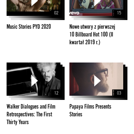
PYD
z
2020
pierwszej
02
15
10
Billboard
Music Stories PYD 2020
Nowe utwory z pierwszej
Hot
10 Billboard Hot 100 (II
100
kwartał 2019 r.)
(II
kwartał
2019
r.)
Walker
Papaya
Dialogues
Films
and
Presents
Film
Stories
12
03
Retrospectives:
The
Walker Dialogues and Film
Papaya Films Presents
First
Retrospectives: The First
Stories
Thirty
Thirty Years
Years