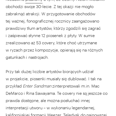
obchodzi swoje 30-lecie. Z tej okazji nie mogło
zabraknąć atrakcji. W przygotowanie obchodów
tej ważnej, fonograficznej rocznicy zaangażowano
prawdziwy tłum artystów, którzy zgodzili się zagrać
i zaśpiewać słynne 12 piosenek z płyty. W sumie
zrealizowano aż 53 covery, które choć utrzymane
w ryzach przez kompozycje, opierają się na różnych
gatunkach i nastrojach.
Przy tak dużej liczbie artystów biorących udział
w projekcie, piosenki musiały się dublować. I tak na
przykład
Enter Sandman
zinterpretowali m.in. Mac
DeMarco i Rina Sawayama. Te covery nie są jeszcze co
prawda dostępne, ale można posłuchać innej
interpretacji utworu – w wykonaniu legendarnej,
kalifornijskiej formacji Weezer. Teledysk do najnowszej