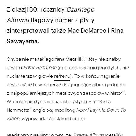
źródło: youtube.com
Z okazji 30. rocznicy
Czarnego
Albumu
flagowy numer z płyty
zinterpretowali także Mac DeMarco i Rina
Sawayama.
Chyba nie ma takiego fana Metalliki, który nie znałby
utworu
Enter Sandman
(i po przeczytaniu jego tytułu nie
nuciał teraz w głowie
refrenu
). To w końcu nagranie
otwierające 5. w karierze długogrający album jednego
z najpopularniejszych metalowych zespołów w historii.
W piosence słychać charakterystyczny riff Kirka
Hammetta i angielską modlitwę
Now I Lay Me Down To
Sleep
, wypowiadaną ustami dziecka.
Niedawno
pisaliśmy
o tym, że
Czarny Album
Metalliki