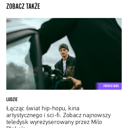
ZOBACZ TAKŻE
Łącząc
świat
hip-
hopu,
kina
artystycznego
i
sci-
fi.
Zobacz
PAPAYA FILMS
najnowszy
teledysk
LUDZIE
wyreżyserowany
Łącząc świat hip-hopu, kina
przez
artystycznego i sci-fi. Zobacz najnowszy
Milo
teledysk wyreżyserowany przez Milo
Blake’a.