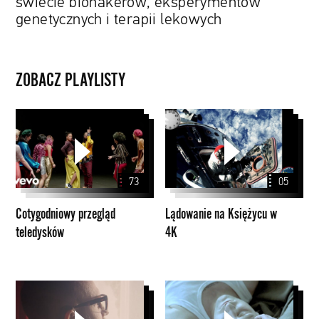
świecie biohakerów, eksperymentów
genetycznych i terapii lekowych
ZOBACZ PLAYLISTY
Cotygodniowy
Lądowanie
przegląd
na
teledysków
Księżycu
w
73
05
4K
Cotygodniowy przegląd
Lądowanie na Księżycu w
teledysków
4K
Papaya
Films