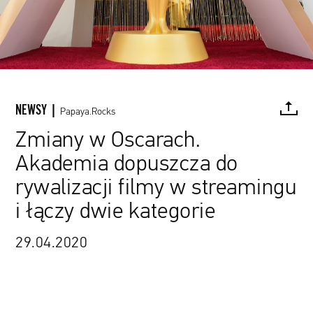
NEWSY |
Papaya.Rocks
Zmiany w Oscarach.
Akademia dopuszcza do
FACEBOOK
TWITTER
PINTEREST
MAIL
L
rywalizacji filmy w streamingu
i łączy dwie kategorie
29.04.2020