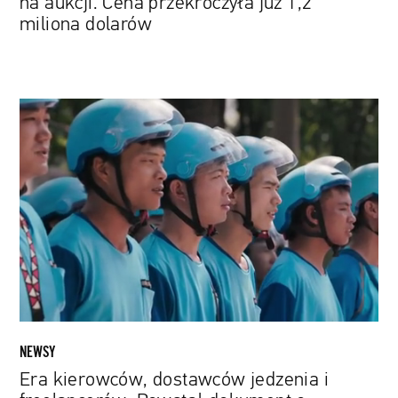
na aukcji. Cena przekroczyła już 1,2
miliona dolarów
Era
kierowców,
dostawców
jedzenia
i
freelancerów.
Powstał
dokument
o
fenomenie
ekonomii
współdzielenia
NEWSY
Era kierowców, dostawców jedzenia i