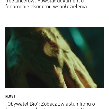
freelancerów. Powstał dokument o
fenomenie ekonomii współdzielenia
„Obywatel
Bio”:
Zobacz
zwiastun
filmu
o
świecie
biohakerów,
eksperymentów
genetycznych
i
terapii
NEWSY
lekowych
„Obywatel Bio”: Zobacz zwiastun filmu o