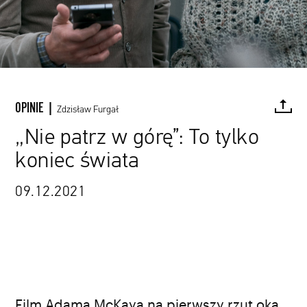
OPINIE |
Zdzisław Furgał
„Nie patrz w górę”: To tylko
koniec świata
FACEBOOK
TWITTER
PINTEREST
MAIL
L
09.12.2021
Film Adama McKaya na pierwszy rzut oka