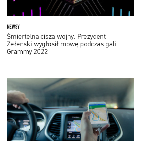
gali
Grammy
2022
NEWSY
Śmiertelna cisza wojny. Prezydent
Zełenski wygłosił mowę podczas gali
Grammy 2022
Polski
głos
Map
Google
został
zastąpiony
automatem.
Lektor