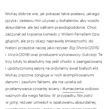
McKay dobrze wie, jak pokazać takie postawy, jakiego
języka i zestawu min używać u bohaterów, aby wyszło
absurdalnie, ale też całkiem prawdopodobnie. Choć
zaczynał od kręcenia komedii z Willem Ferrellem (tzw.
głupich, ale przy okazji naprawdę śmiesznych), do
historii przejdzie raczej jako reżyser
Big Shorta
(2015)
i
Vice’a
(2018) oraz producent wykonawczy
Sukcesji
. Te
trzy tytuły to absolutny top jeśli chodzi o zaangażowaną
i upolitycznioną satyrę na ordynarny świat białych elit.
McKay zręcznie żongluje w nich skomplikowanymi
danymi i zawiłymi faktami, ale nie ucieka od
przełamywania czwartej ściany i
tłumaczenia
widzowi
ważnych dla niego faktów. W przypadku
Nie patrz
w górę
, reżyser umieścił w opakowaniu absurdalnej,
wypełnionej gagami i topowymi nazwiskami komedii