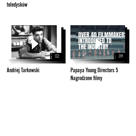
teledysków
Andriej
Papaya
Tarkowski
Young
Directors
5
02
09
Nagrodzone
filmy
Andriej Tarkowski
Papaya Young Directors 5
Nagrodzone filmy