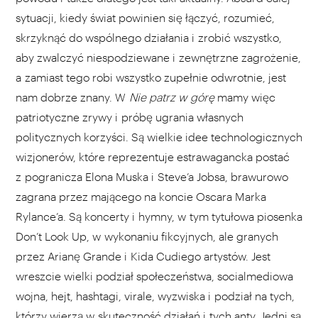
sytuacji, kiedy świat powinien się łączyć, rozumieć,
skrzyknąć do wspólnego działania i zrobić wszystko,
aby zwalczyć niespodziewane i zewnętrzne zagrożenie,
a zamiast tego robi wszystko zupełnie odwrotnie, jest
nam dobrze znany. W
Nie patrz w górę
mamy więc
patriotyczne zrywy i próbę ugrania własnych
politycznych korzyści. Są wielkie idee technologicznych
wizjonerów, które reprezentuje estrawagancka postać
z pogranicza Elona Muska i Steve’a Jobsa, brawurowo
zagrana przez mającego na koncie Oscara Marka
Rylance’a. Są koncerty i hymny, w tym tytułowa piosenka
Don’t Look Up, w wykonaniu fikcyjnych, ale granych
przez Arianę Grande i Kida Cudiego artystów. Jest
wreszcie wielki podział społeczeństwa, socialmediowa
wojna, hejt, hashtagi, virale, wyzwiska i podział na tych,
którzy wierzą w skuteczność działań i tych anty. Jedni są