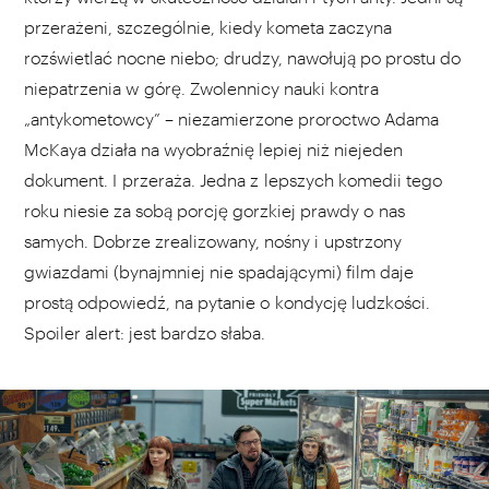
przerażeni, szczególnie, kiedy kometa zaczyna
rozświetlać nocne niebo; drudzy, nawołują po prostu do
niepatrzenia w górę. Zwolennicy nauki kontra
„antykometowcy” – niezamierzone proroctwo Adama
McKaya działa na wyobraźnię lepiej niż niejeden
dokument. I przeraża. Jedna z lepszych komedii tego
roku niesie za sobą porcję gorzkiej prawdy o nas
samych. Dobrze zrealizowany, nośny i upstrzony
gwiazdami (bynajmniej nie spadającymi) film daje
prostą odpowiedź, na pytanie o kondycję ludzkości.
Spoiler alert: jest bardzo słaba.