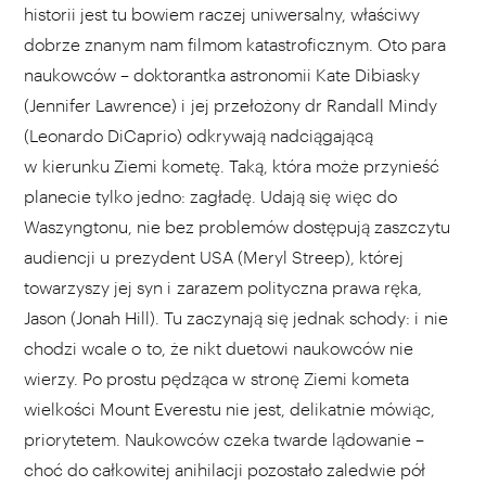
historii jest tu bowiem raczej uniwersalny, właściwy
dobrze znanym nam filmom katastroficznym. Oto para
naukowców – doktorantka astronomii Kate Dibiasky
(Jennifer Lawrence) i jej przełożony dr Randall Mindy
(Leonardo DiCaprio) odkrywają nadciągającą
w kierunku Ziemi kometę. Taką, która może przynieść
planecie tylko jedno: zagładę. Udają się więc do
Waszyngtonu, nie bez problemów dostępują zaszczytu
audiencji u prezydent USA (Meryl Streep), której
towarzyszy jej syn i zarazem polityczna prawa ręka,
Jason (Jonah Hill). Tu zaczynają się jednak schody: i nie
chodzi wcale o to, że nikt duetowi naukowców nie
wierzy. Po prostu pędząca w stronę Ziemi kometa
wielkości Mount Everestu nie jest, delikatnie mówiąc,
priorytetem. Naukowców czeka twarde lądowanie –
choć do całkowitej anihilacji pozostało zaledwie pół