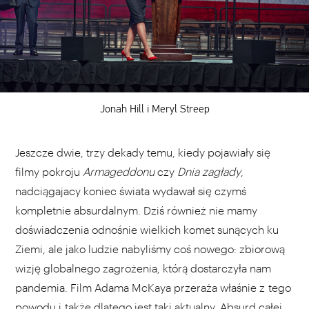
Jonah Hill i Meryl Streep
Jeszcze dwie, trzy dekady temu, kiedy pojawiały się
filmy pokroju
Armageddonu
czy
Dnia zagłady
,
nadciągajacy koniec świata wydawał się czymś
kompletnie absurdalnym. Dziś również nie mamy
doświadczenia odnośnie wielkich komet sunących ku
Ziemi, ale jako ludzie nabyliśmy coś nowego: zbiorową
wizję globalnego zagrożenia, którą dostarczyła nam
pandemia. Film Adama McKaya przeraża właśnie z tego
powodu i także dlatego jest taki aktualny. Absurd całej