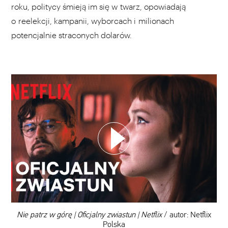
roku, politycy śmieją im się w twarz, opowiadają
o reelekcji, kampanii, wyborcach i milionach
potencjalnie straconych dolarów.
WYBIERZ SWOJĄ PLAYLISTĘ
DODAJ TEN FILM DO PLAYLISTY
00:00
Nie patrz w górę | Oficjalny zwiastun | Netflix
/ autor: Netflix
Polska