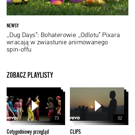
animowanego
spin-
offu
NEWSY
„Dug Days”: Bohaterowie „Odlotu” Pixara
wracają w zwiastunie animowanego
spin-offu
ZOBACZ PLAYLISTY
Cotygodniowy
CLIPS
przegląd
teledysków
73
02
Cotygodniowy przegląd
CLIPS