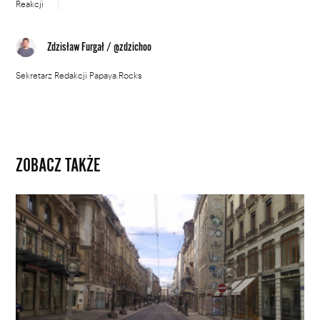
Reakcji
Zdzisław Furgał
/
@zdzichoo
Sekretarz Redakcji Papaya.Rocks
ZOBACZ TAKŻE
Pandemia
koronawirusa
zmieniła
ruch
Ziemi
–
i