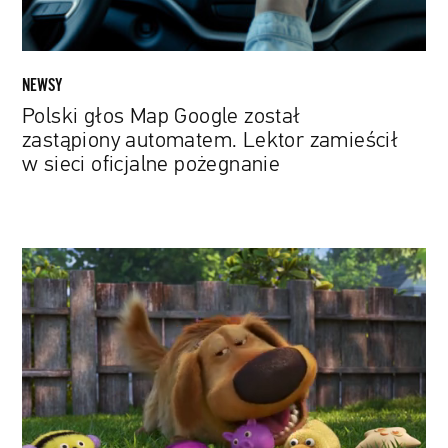
zamieścił
w
sieci
oficjalne
NEWSY
pożegnanie
Polski głos Map Google został
zastąpiony automatem. Lektor zamieścił
w sieci oficjalne pożegnanie
„Dug
Days”:
Bohaterowie
„Odlotu”
Pixara
wracają
w
zwiastunie