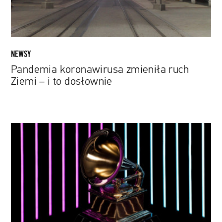
to
dosłownie
NEWSY
Pandemia koronawirusa zmieniła ruch
Ziemi – i to dosłownie
Śmiertelna
cisza
wojny.
Prezydent
Zełenski
wygłosił
mowę
podczas