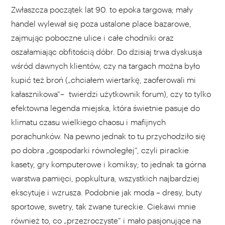
Zwłaszcza początek lat 90. to epoka targowa; mały
handel wylewał się poza ustalone place bazarowe,
zajmując poboczne ulice i całe chodniki oraz
oszałamiając obfitością dóbr. Do dzisiaj trwa dyskusja
wśród dawnych klientów, czy na targach można było
kupić też broń („chciałem wiertarkę, zaoferowali mi
kałasznikowa”– twierdzi użytkownik forum), czy to tylko
efektowna legenda miejska, która świetnie pasuje do
klimatu czasu wielkiego chaosu i mafijnych
porachunków. Na pewno jednak to tu przychodziło się
po dobra „gospodarki równoległej”, czyli pirackie
kasety, gry komputerowe i komiksy; to jednak ta górna
warstwa pamięci, popkultura, wszystkich najbardziej
ekscytuje i wzrusza. Podobnie jak moda – dresy, buty
sportowe, swetry, tak zwane tureckie. Ciekawi mnie
również to, co „przezroczyste” i mało pasjonujące na