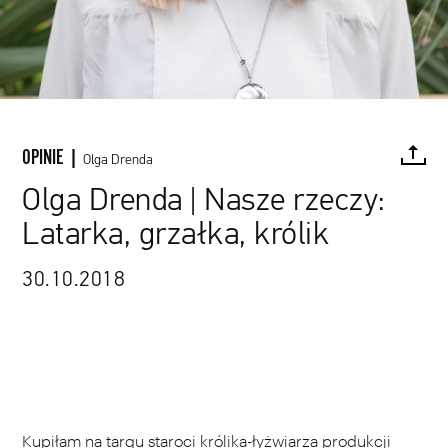
OPINIE |
Olga Drenda
Olga Drenda | Nasze rzeczy:
Latarka, grzałka, królik
FACEBOOK
TWITTER
PINTEREST
MAIL
L
30.10.2018
Kupiłam na targu staroci królika-łyżwiarza produkcji