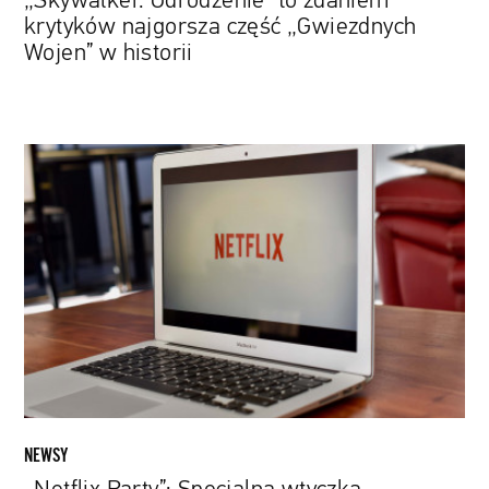
„Skywalker. Odrodzenie” to zdaniem
krytyków najgorsza część „Gwiezdnych
Wojen” w historii
„Netflix
Party”:
Specjalna
wtyczka
umożliwia
wspólne
oglądanie
i
komentowanie
ze
znajomymi
NEWSY