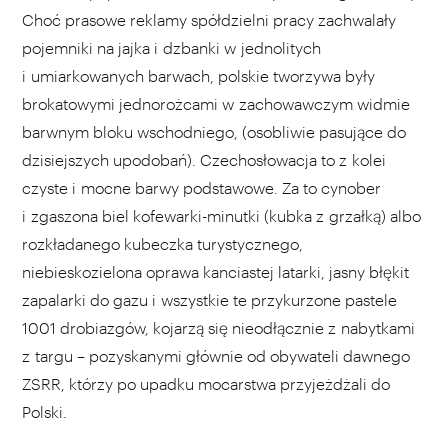
Choć prasowe reklamy spółdzielni pracy zachwalały
pojemniki na jajka i dzbanki w jednolitych
i umiarkowanych barwach, polskie tworzywa były
brokatowymi jednorożcami w zachowawczym widmie
barwnym bloku wschodniego, (osobliwie pasujące do
dzisiejszych upodobań). Czechosłowacja to z kolei
czyste i mocne barwy podstawowe. Za to cynober
i zgaszona biel kofewarki-minutki (kubka z grzałką) albo
rozkładanego kubeczka turystycznego,
niebieskozielona oprawa kanciastej latarki, jasny błękit
zapalarki do gazu i wszystkie te przykurzone pastele
1001 drobiazgów, kojarzą się nieodłącznie z nabytkami
z targu – pozyskanymi głównie od obywateli dawnego
ZSRR, którzy po upadku mocarstwa przyjeżdżali do
Polski.