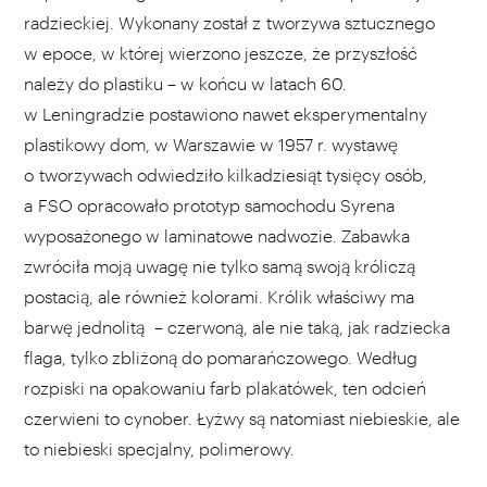
fot. Jadwiga Janowska
radzieckiej. Wykonany został z tworzywa sztucznego
w epoce, w której wierzono jeszcze, że przyszłość
należy do plastiku – w końcu w latach 60.
w Leningradzie postawiono nawet eksperymentalny
plastikowy dom, w Warszawie w 1957 r. wystawę
o tworzywach odwiedziło kilkadziesiąt tysięcy osób,
a FSO opracowało prototyp samochodu Syrena
wyposażonego w laminatowe nadwozie. Zabawka
zwróciła moją uwagę nie tylko samą swoją króliczą
postacią, ale również kolorami. Królik właściwy ma
barwę jednolitą – czerwoną, ale nie taką, jak radziecka
flaga, tylko zbliżoną do pomarańczowego. Według
rozpiski na opakowaniu farb plakatówek, ten odcień
czerwieni to cynober. Łyżwy są natomiast niebieskie, ale
to niebieski specjalny, polimerowy.