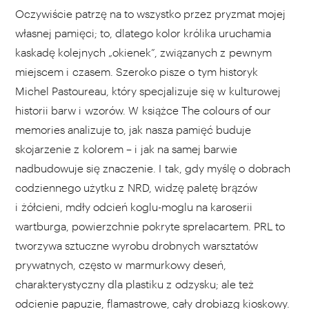
Oczywiście patrzę na to wszystko przez pryzmat mojej
własnej pamięci; to, dlatego kolor królika uruchamia
kaskadę kolejnych „okienek”, związanych z pewnym
miejscem i czasem. Szeroko pisze o tym historyk
Michel Pastoureau, który specjalizuje się w kulturowej
historii barw i wzorów. W książce The colours of our
memories analizuje to, jak nasza pamięć buduje
skojarzenie z kolorem – i jak na samej barwie
nadbudowuje się znaczenie. I tak, gdy myślę o dobrach
codziennego użytku z NRD, widzę paletę brązów
i żółcieni, mdły odcień koglu-moglu na karoserii
wartburga, powierzchnie pokryte sprelacartem. PRL to
tworzywa sztuczne wyrobu drobnych warsztatów
prywatnych, często w marmurkowy deseń,
charakterystyczny dla plastiku z odzysku; ale też
odcienie papuzie, flamastrowe, cały drobiazg kioskowy.