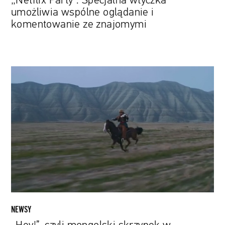
„Netflix Party”: Specjalna wtyczka
umożliwia wspólne oglądanie i
komentowanie ze znajomymi
„Hey!”,
czyli
mongolski
skrzypek
w
pełnym
galopie.
Kolejny
singiel
od
Gasparda
Augé
NEWSY
z