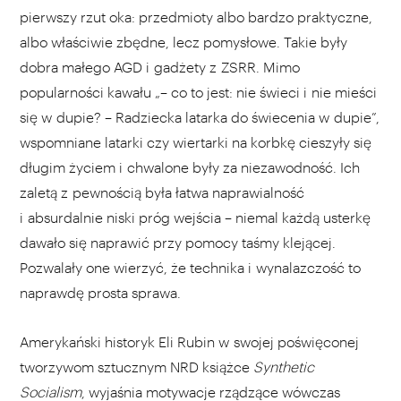
pierwszy rzut oka: przedmioty albo bardzo praktyczne,
albo właściwie zbędne, lecz pomysłowe. Takie były
dobra małego AGD i gadżety z ZSRR. Mimo
popularności kawału „– co to jest: nie świeci i nie mieści
się w dupie? – Radziecka latarka do świecenia w dupie”,
wspomniane latarki czy wiertarki na korbkę cieszyły się
długim życiem i chwalone były za niezawodność. Ich
zaletą z pewnością była łatwa naprawialność
i absurdalnie niski próg wejścia – niemal każdą usterkę
dawało się naprawić przy pomocy taśmy klejącej.
Pozwalały one wierzyć, że technika i wynalazczość to
naprawdę prosta sprawa.
Amerykański historyk Eli Rubin w swojej poświęconej
tworzywom sztucznym NRD książce
Synthetic
Socialism
, wyjaśnia motywacje rządzące wówczas