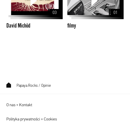
03
01
David Michôd
filmy
Papaya.Rocks
/
Opinie
O nas + Kontakt
Polityka prywatności + Cookies