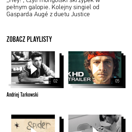
„Hey!”, czyli mongolski skrzypek w
duetu
pełnym galopie. Kolejny singiel od
Justice
Gasparda Augé z duetu Justice
ZOBACZ PLAYLISTY
Andriej
Tarkowski
02
05
Andriej Tarkowski
David
filmy
Michôd