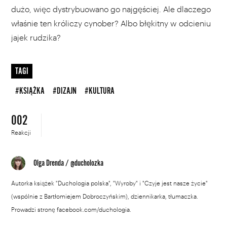
dużo, więc dystrybuowano go najgęściej. Ale dlaczego
właśnie ten króliczy cynober? Albo błękitny w odcieniu
jajek rudzika?
TAGI
#KSIĄŻKA
#DIZAJN
#KULTURA
002
Reakcji
Olga Drenda
/
@ducholozka
Autorka książek "Duchologia polska", "Wyroby" i "Czyje jest nasze życie"
(wspólnie z Bartłomiejem Dobroczyńskim), dziennikarka, tłumaczka.
Prowadzi stronę facebook.com/duchologia.