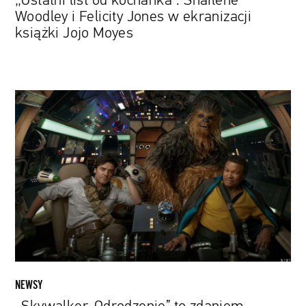
„Ostatni list od kochanka”: Shailene
Moyes
Woodley i Felicity Jones w ekranizacji
książki Jojo Moyes
„Skywalker.
Odrodzenie”
to
zdaniem
krytyków
najgorsza
część
„Gwiezdnych
Wojen”
w
historii
NEWSY