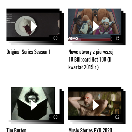
Original
Nowe
Series
utwory
Season
z
1
pierwszej
03
15
10
Billboard
Original Series Season 1
Nowe utwory z pierwszej
Hot
10 Billboard Hot 100 (II
100
kwartał 2019 r.)
(II
kwartał
2019
r.)
Tim
Music
Burton
Stories
PYD
2020
03
02
Tim Burton
Music Stories PYD 2020