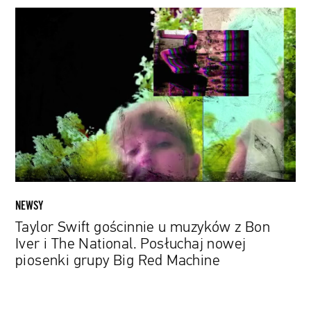
Taylor
Swift
gościnnie
u
muzyków
z
Bon
Iver
i
The
National.
Posłuchaj
NEWSY
nowej
Taylor Swift gościnnie u muzyków z Bon
piosenki
Iver i The National. Posłuchaj nowej
grupy
piosenki grupy Big Red Machine
Big
Red
Machine