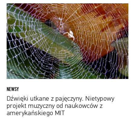
Dźwięki
utkane
z
pajęczyny.
Nietypowy
projekt
muzyczny
od
naukowców
z
amerykańskiego
MIT
NEWSY
Dźwięki utkane z pajęczyny. Nietypowy
projekt muzyczny od naukowców z
amerykańskiego MIT