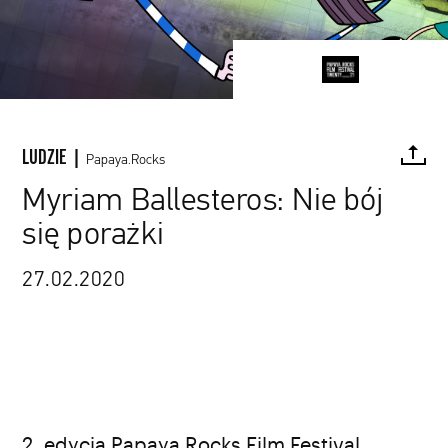
LUDZIE |
Papaya.Rocks
Myriam Ballesteros: Nie bój
się porażki
FACEBOOK
TWITTER
PINTEREST
MAIL
L
27.02.2020
2. edycja Papaya Rocks Film Festival