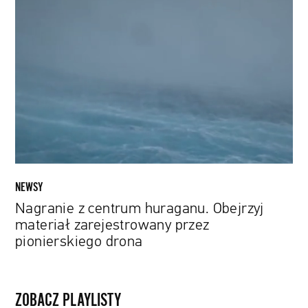
z
centrum
huraganu.
Obejrzyj
materiał
zarejestrowany
przez
pionierskiego
drona
NEWSY
Nagranie z centrum huraganu. Obejrzyj
materiał zarejestrowany przez
pionierskiego drona
ZOBACZ PLAYLISTY