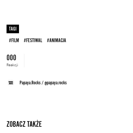
TAGI
#FILM
#FESTIWAL
#ANIMACJA
000
Reakcji
Papaya.Rocks
/
@papaya.rocks
ZOBACZ TAKŻE