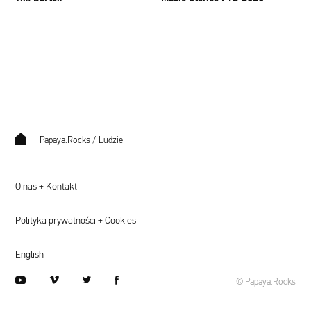
Papaya.Rocks
/
Ludzie
O nas + Kontakt
Polityka prywatności + Cookies
English
youtube
vimeo
twitter
facebook
© Papaya.Rocks