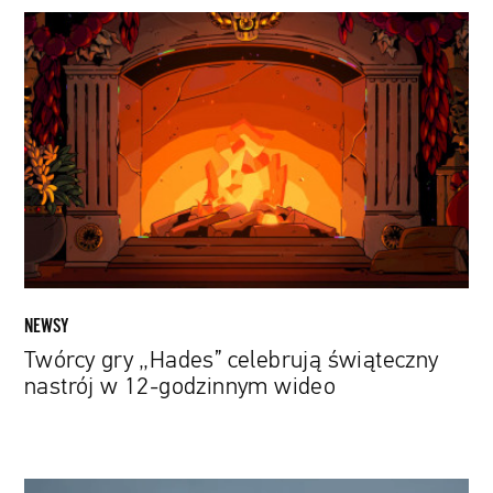
Twórcy
gry
„Hades”
celebrują
świąteczny
nastrój
w
12-
godzinnym
wideo
NEWSY
Twórcy gry „Hades” celebrują świąteczny
nastrój w 12-godzinnym wideo
Nagranie