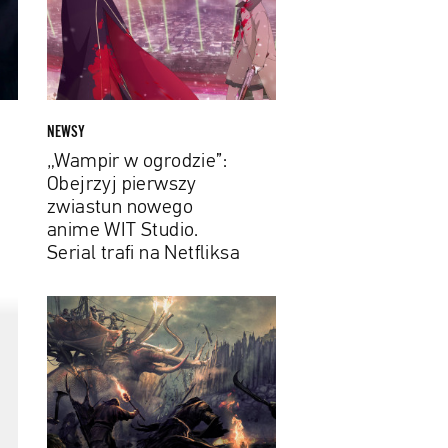
Obejrzyj
pierwszy
zwiastun
nowego
anime
WIT
NEWSY
Studio.
„Wampir w ogrodzie”:
Serial
Obejrzyj pierwszy
trafi
zwiastun nowego
na
anime WIT Studio.
Netfliksa
Serial trafi na Netfliksa
„The
Lord
of
the
Rings:
The