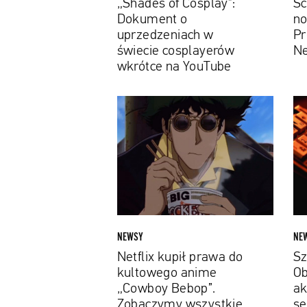
„Shades of Cosplay”:
Sc
na
Netf
Dokument o
no
YouTube
uprzedzeniach w
Pr
świecie cosplayerów
Ne
wkrótce na YouTube
Netflix
Szac
kupił
do
prawa
klas
do
Obej
kultowego
czoł
anime
akto
„Cowboy
wers
Bebop”.
seri
Zobaczymy
„Co
NEWSY
NE
wszystkie
Bebo
Netflix kupił prawa do
Sz
26
kultowego anime
Ob
odcinków
„Cowboy Bebop”.
ak
Zobaczymy wszystkie
se