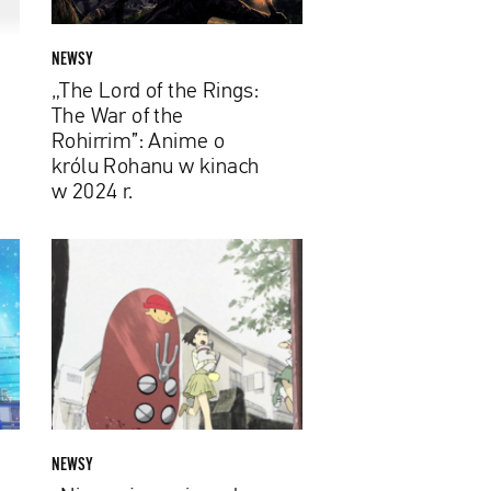
War
of
the
NEWSY
Rohirrim”:
„The Lord of the Rings:
Anime
The War of the
o
Rohirrim”: Anime o
królu
królu Rohanu w kinach
Rohanu
w 2024 r.
w
kinach
„Nie
w
można
2024
uciec
r.
od
przyszłości".
Nowy
serial
anime
od
NEWSY
rysownika