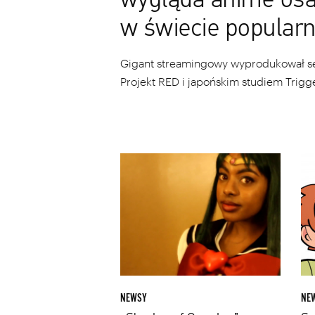
wygląda anime os
w świecie popularn
Gigant streamingowy wyprodukował se
Projekt RED i japońskim studiem Trigge
„Shades
Scot
of
Pilg
Cosplay”:
wróc
Dokument
w
o
now
uprzedzeniach
seri
w
anim
świecie
Prod
cosplayerów
zajm
NEWSY
NE
wkrótce
się