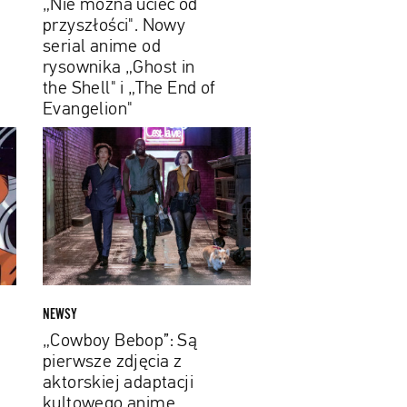
„Nie można uciec od
„Ghost
przyszłości". Nowy
in
serial anime od
the
rysownika „Ghost in
Shell"
the Shell" i „The End of
i
Evangelion"
„The
„Cowboy
End
Bebop”:
of
Są
Evangelion"
pierwsze
zdjęcia
z
aktorskiej
adaptacji
kultowego
NEWSY
anime
„Cowboy Bebop”: Są
pierwsze zdjęcia z
aktorskiej adaptacji
kultowego anime