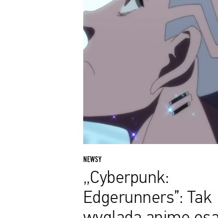
wygląda
anime
osadzone
w
świecie
popularnej
gry
NEWSY
„Cyberpunk:
Edgerunners”: Tak