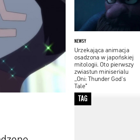
w
japońskiej
mitologii.
Oto
pierwszy
zwiastun
NEWSY
miniserialu
Urzekająca animacja
„Oni:
osadzona w japońskiej
Thunder
mitologii. Oto pierwszy
God's
zwiastun miniserialu
Tale”
„Oni: Thunder God's
Tale”
#miejsce
TAG