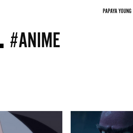
PAPAYA YOUNG
#ANIME
Urzekająca
animacja
osadzona