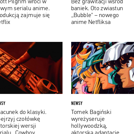
ott Pilgrim wróci w
Bez grawitacji wśród
lix
Netfliksa
wym serialu anime.
baniek. Oto zwiastun
odukcją zajmuje się
„Bubble" – nowego
tflix
anime Netfliksa
unek
Tomek
Bagiński
yki.
wyreżyseruje
rzyj
hollywoodzką,
ówkę
aktorską
rskiej
adaptację
ji
„Rycerzy
alu
Zodiaku”
wboy
WSY
NEWSY
p”
acunek do klasyki.
Tomek Bagiński
ejrzyj czołówkę
wyreżyseruje
torskiej wersji
hollywoodzką,
rialu „Cowboy
aktorską adaptację