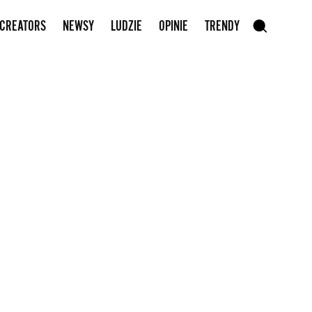
Zapisz się do newslettera
 CREATORS
NEWSY
LUDZIE
OPINIE
TRENDY
szukaj
SZUKAJ