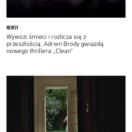
Brody
gwiazdą
nowego
thrillera
NEWSY
„Clean"
Wywozi śmieci i rozlicza się z
przeszłością. Adrien Brody gwiazdą
nowego thrillera „Clean"
Susan
Sarandon
i
Danny
Glover
jako
zakochana
para