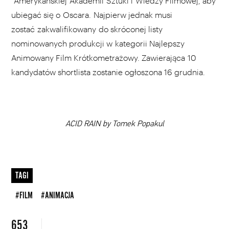
Amerykańskiej Akademii Sztuki i Wiedzy Filmowej, aby
ubiegać się o Oscara. Najpierw jednak musi
zostać zakwalifikowany do skróconej listy
nominowanych produkcji w kategorii Najlepszy
Animowany Film Krótkometrażowy. Zawierająca 10
kandydatów shortlista zostanie ogłoszona 16 grudnia.
ACID RAIN by Tomek Popakul
WYBIERZ SWOJĄ PLAYLISTĘ
TAGI
#FILM
#ANIMACJA
DODAJ TEN FILM DO PLAYLISTY
653