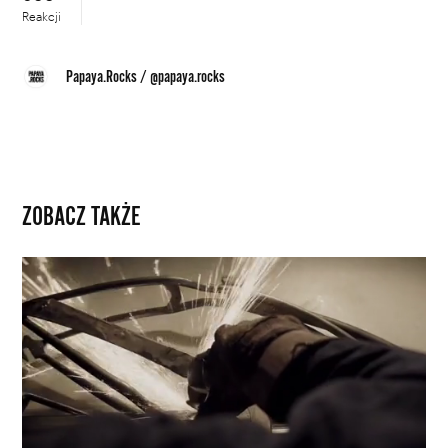
Reakcji
Papaya.Rocks
/
@papaya.rocks
ZOBACZ TAKŻE
Wywozi
śmieci
i
rozlicza
się
z
przeszłością.
Adrien