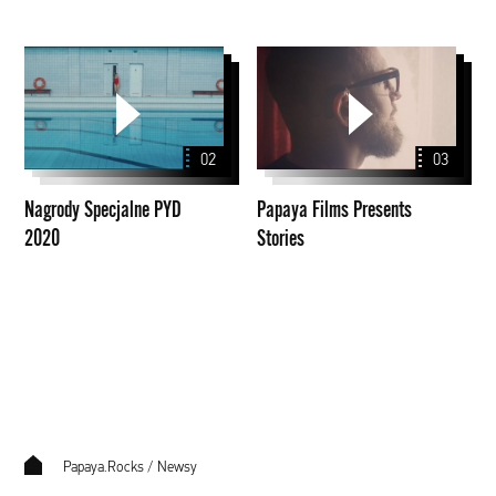
Nagrody
Papaya
Specjalne
Films
PYD
Presents
2020
Stories
02
03
Nagrody Specjalne PYD
Papaya Films Presents
2020
Stories
Papaya.Rocks
/
Newsy