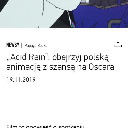
NEWSY |
Papaya.Rocks
„Acid Rain”: obejrzyj polską
animację z szansą na Oscara
FACEBOOK
TWITTER
PINTEREST
MAIL
L
19.11.2019
źródło: materiały promocyjne
Film
to opowieść o spotkaniu