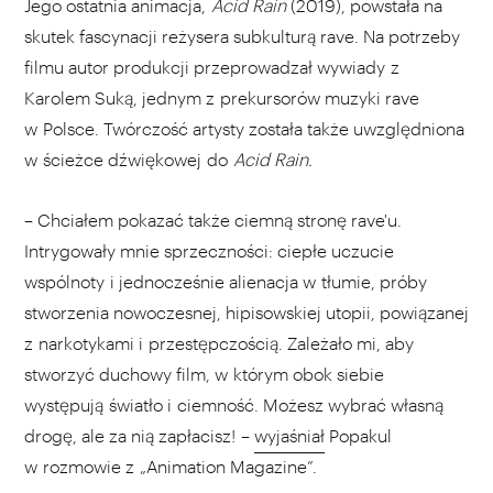
Jego ostatnia animacja,
Acid Rain
(2019),
powstała na
skutek fascynacji reżysera subkulturą rave. Na potrzeby
filmu autor produkcji przeprowadzał wywiady z
Karolem Suką, jednym z prekursorów muzyki rave
w Polsce. Twórczość artysty została także uwzględniona
w ścieżce dźwiękowej do
Acid Rain.
– Chciałem pokazać także ciemną stronę rave'u.
Intrygowały mnie sprzeczności: ciepłe uczucie
wspólnoty i jednocześnie alienacja w tłumie, próby
stworzenia nowoczesnej, hipisowskiej utopii, powiązanej
z narkotykami i przestępczością. Zależało mi, aby
stworzyć duchowy film, w którym obok siebie
występują światło i ciemność. Możesz wybrać własną
drogę, ale za nią zapłacisz! –
wyjaśniał
Popakul
w rozmowie z „Animation Magazine”.