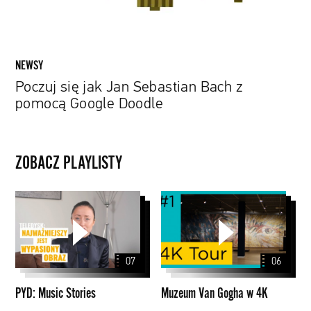
Google
Doodle
NEWSY
Poczuj się jak Jan Sebastian Bach z
pomocą Google Doodle
ZOBACZ PLAYLISTY
PYD:
Muzeum
Music
Van
Stories
Gogha
w
07
06
4K
PYD: Music Stories
Muzeum Van Gogha w 4K