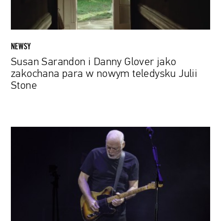
w
nowym
teledysku
Julii
NEWSY
Stone
Susan Sarandon i Danny Glover jako
zakochana para w nowym teledysku Julii
Stone
David
Gilmour
sprzedał
swoje
gitary
za
rekordową
kwotę.