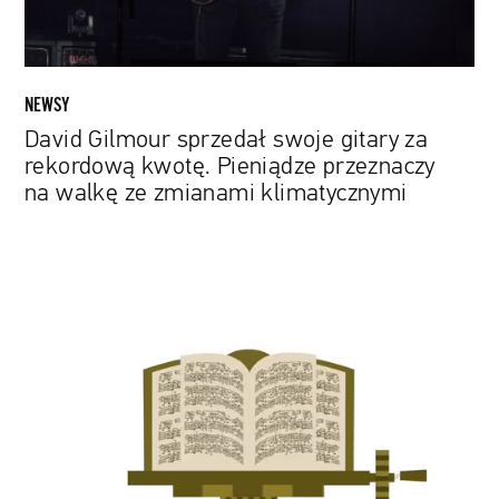
Pieniądze
przeznaczy
na
walkę
NEWSY
ze
David Gilmour sprzedał swoje gitary za
zmianami
rekordową kwotę. Pieniądze przeznaczy
klimatycznymi
na walkę ze zmianami klimatycznymi
Poczuj
się
jak
Jan
Sebastian
Bach
z
pomocą