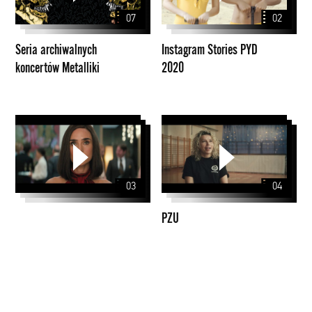
Metalliki
2020
07
02
Seria archiwalnych
Instagram Stories PYD
koncertów Metalliki
2020
PZU
03
04
PZU