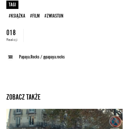
TAGI
#KSIĄŻKA
#FILM
#ZWIASTUN
018
Reakcji
Papaya.Rocks
/
@papaya.rocks
ZOBACZ TAKŻE
Najbardziej
poszukiwany
człowiek