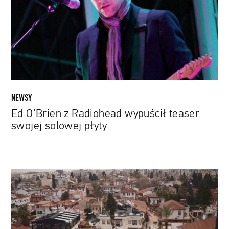
wypuścił
teaser
swojej
solowej
płyty
NEWSY
Ed O'Brien z Radiohead wypuścił teaser
swojej solowej płyty
Jason
Statham
znów
u
Guya