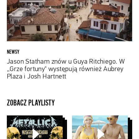
Ritchiego.
W
„Grze
fortuny"
występują
również
Aubrey
NEWSY
Plaza
Jason Statham znów u Guya Ritchiego. W
i
„Grze fortuny" występują również Aubrey
Josh
Plaza i Josh Hartnett
Hartnett
ZOBACZ PLAYLISTY
Seria
Instagram
archiwalnych
Stories
koncertów
PYD