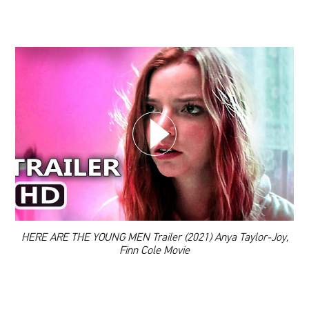
WYBIERZ SWOJĄ PLAYLISTĘ
DODAJ TEN FILM DO PLAYLISTY
00:00
HERE ARE THE YOUNG MEN Trailer (2021) Anya Taylor-Joy,
Finn Cole Movie