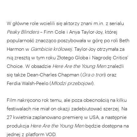
W główne role wcielili się aktorzy znani m.in. z serialu
Peaky Blinders
– Finn Cole i Anya Taylor-Joy, której
popularność znacząco poszybowała w górę po roli Beth
Harmon w
Gambicie królowej
. Taylor-Joy otrzymała za
nią zresztą w tym roku Złotego Globa i Nagrodę Critics'
Choice. W obsadzie
Here Are the Young Men
znaleźli
się także Dean-Charles Chapman (
Gra o tron
) oraz
Ferdia Walsh-Peelo (
Młodzi przebojowi
).
Film nakręcono rok temu, ale poza obecnością na kilku
festiwalach nie miał on okazji zadebiutować szerzej. Na
27 kwietnia zaplanowano premierę w USA, a następnie
produkcja
Here Are the Young Men
będzie dostępna na
jednej z platform VOD.