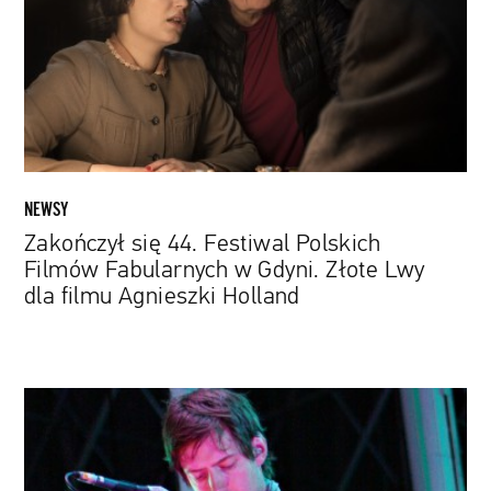
Polskich
Filmów
Fabularnych
w
Gdyni.
Złote
Lwy
dla
NEWSY
filmu
Zakończył się 44. Festiwal Polskich
Agnieszki
Filmów Fabularnych w Gdyni. Złote Lwy
Holland
dla filmu Agnieszki Holland
Ed
O'Brien
z
Radiohead