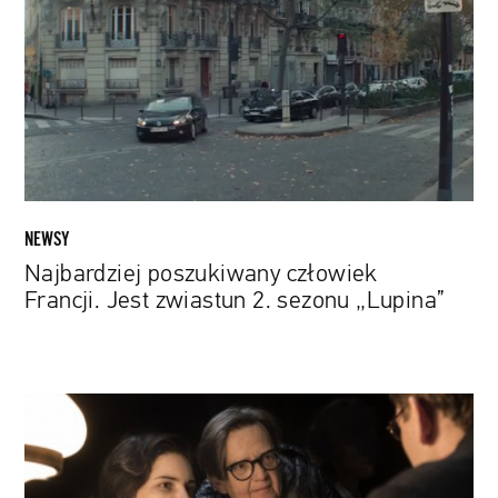
Francji.
Jest
zwiastun
2.
sezonu
„Lupina”
NEWSY
Najbardziej poszukiwany człowiek
Francji. Jest zwiastun 2. sezonu „Lupina”
Zakończył
się
44.
Festiwal