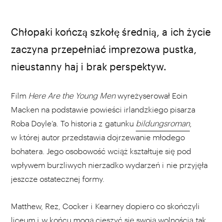
Chłopaki kończą szkołę średnią, a ich życie
zaczyna przepełniać imprezowa pustka,
nieustanny haj i brak perspektyw.
Film
Here Are the Young Men
wyreżyserował Eoin
Macken na podstawie powieści irlandzkiego pisarza
Roba Doyle’a. To historia z gatunku
bildungsroman
,
w której autor przedstawia dojrzewanie młodego
bohatera. Jego osobowość wciąż kształtuje się pod
wpływem burzliwych nierzadko wydarzeń i nie przyjęła
jeszcze ostatecznej formy.
Matthew, Rez, Cocker i Kearney dopiero co skończyli
liceum i w końcu mogą cieszyć się swoją wolnością tak,