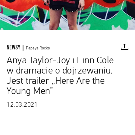
NEWSY |
Papaya.Rocks
Anya Taylor-Joy i Finn Cole
w dramacie o dojrzewaniu.
FACEBOOK
TWITTER
PINTEREST
MAIL
L
Jest trailer „Here Are the
Young Men”
12.03.2021
źródło: materiały promocyjne