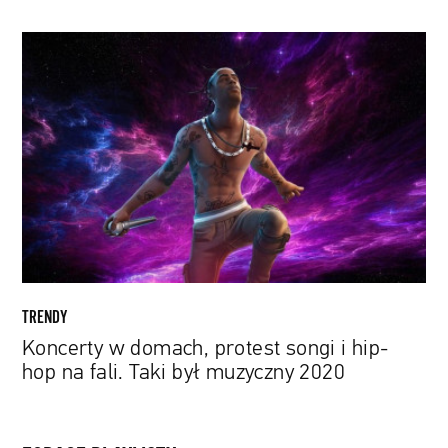
Koncerty
w
domach,
protest
songi
i
hip-
hop
na
fali.
Taki
był
TRENDY
muzyczny
Koncerty w domach, protest songi i hip-
2020
hop na fali. Taki był muzyczny 2020