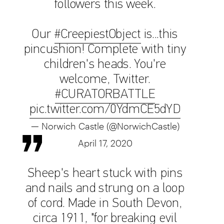
followers this week.
Our
#CreepiestObject
is...this
pincushion! Complete with tiny
children's heads. You're
welcome, Twitter.
#CURATORBATTLE
pic.twitter.com/0YdmCE5dYD
— Norwich Castle (@NorwichCastle)
April 17, 2020
Sheep's heart stuck with pins
and nails and strung on a loop
of cord. Made in South Devon,
circa 1911, "for breaking evil