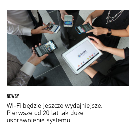
Wi-
Fi
będzie
jeszcze
wydajniejsze.
Pierwsze
od
20
lat
tak
duże
usprawnienie
NEWSY
systemu
Wi-Fi będzie jeszcze wydajniejsze.
Pierwsze od 20 lat tak duże
usprawnienie systemu