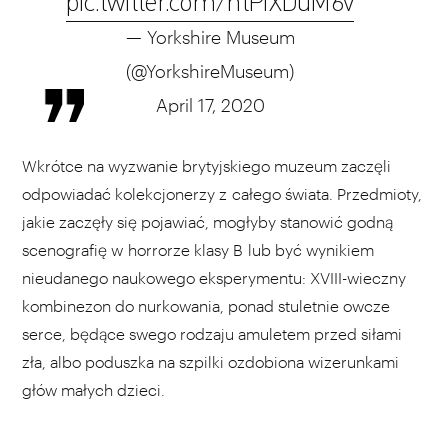
pic.twitter.com/ntPiXDuM6v
— Yorkshire Museum
(@YorkshireMuseum)
April 17, 2020
Wkrótce na wyzwanie brytyjskiego muzeum zaczęli
odpowiadać kolekcjonerzy z całego świata. Przedmioty,
jakie zaczęły się pojawiać, mogłyby stanowić godną
scenografię w horrorze klasy B lub być wynikiem
nieudanego naukowego eksperymentu: XVIII-wieczny
kombinezon do nurkowania, ponad stuletnie owcze
serce, będące swego rodzaju amuletem przed siłami
zła, albo poduszka na szpilki ozdobiona wizerunkami
głów małych dzieci.