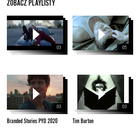
ZOBACZ PLAYLISTY
03
05
Branded
Tim
Stories
Burton
PYD
2020
03
03
Branded Stories PYD 2020
Tim Burton