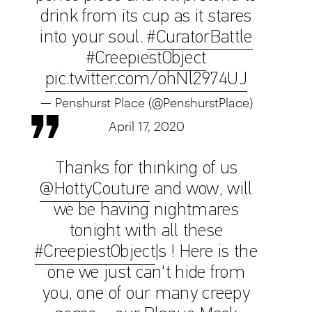
drink from its cup as it stares
into your soul.
#CuratorBattle
#CreepiestObject
pic.twitter.com/ohNl2974UJ
— Penshurst Place (@PenshurstPlace)
April 17, 2020
Thanks for thinking of us
@HottyCouture
and wow, will
we be having nightmares
tonight with all these
#CreepiestObject
|s ! Here is the
one we just can't hide from
you, one of our many creepy