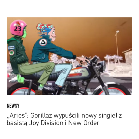
„Aries”:
Gorillaz
wypuścili
nowy
singiel
z
basistą
Joy
Division
i
New
Order
NEWSY
„Aries”: Gorillaz wypuścili nowy singiel z
basistą Joy Division i New Order