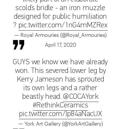
scold’s bridle - an iron muzzle
designed for public humiliation
?
pic.twitter.com/1nG4mMZRex
— Royal Armouries (@Royal_Armouries)
April 17, 2020
GUYS we know we have already
won. This severed lower leg by
Kerry Jameson has sprouted
its own legs and a rather
beastly head.
@COCAYork
#RethinkCeramics
pic.twitter.com/Ip84aNacUX
— York Art Gallery (@YorkArtGallery)