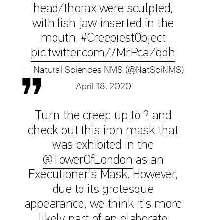
head/thorax were sculpted,
with fish jaw inserted in the
mouth.
#CreepiestObject
pic.twitter.com/7MrPcaZqdh
— Natural Sciences NMS (@NatSciNMS)
April 18, 2020
Turn the creep up to ? and
check out this iron mask that
was exhibited in the
@TowerOfLondon
as an
Executioner's Mask. However,
due to its grotesque
appearance, we think it's more
likely part of an elaborate