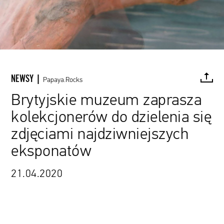
NEWSY |
Papaya.Rocks
Brytyjskie muzeum zaprasza
kolekcjonerów do dzielenia się
FACEBOOK
TWITTER
PINTEREST
MAIL
L
zdjęciami najdziwniejszych
eksponatów
„Syrena” ze zbiorów Natural Sciences NMS
21.04.2020