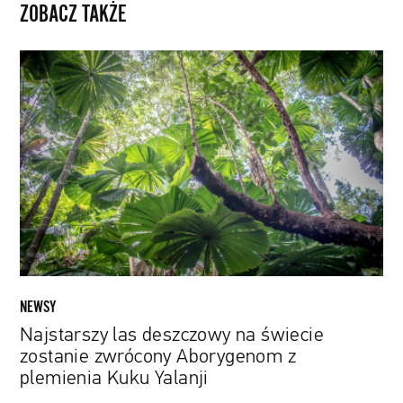
ZOBACZ TAKŻE
Najstarszy
las
deszczowy
na
świecie
zostanie
zwrócony
Aborygenom
z
plemienia
Kuku
Yalanji
NEWSY
Najstarszy las deszczowy na świecie
zostanie zwrócony Aborygenom z
plemienia Kuku Yalanji