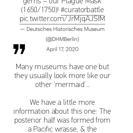
gems – our Plague Mask
(1650/1750)!
#curatorbattle
pic.twitter.com/JrMjqAJSIM
— Deutsches Historisches Museum
(@DHMBerlin)
April 17, 2020
Many museums have one but
they usually look more like our
other ‘mermaid’...
We have a little more
information about this one: The
posterior half was formed from
a Pacific wrasse, & the