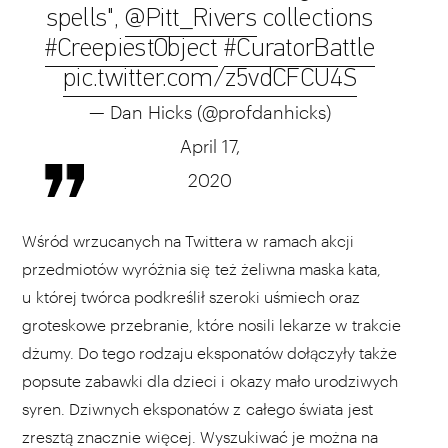
spells",
@Pitt_Rivers
collections
#CreepiestObject
#CuratorBattle
pic.twitter.com/z5vdCFCU4S
— Dan Hicks (@profdanhicks)
April 17,
2020
Wśród wrzucanych na Twittera w ramach akcji
przedmiotów wyróżnia się też żeliwna maska kata,
u której twórca podkreślił szeroki uśmiech oraz
groteskowe przebranie, które nosili lekarze w trakcie
dżumy. Do tego rodzaju eksponatów dołączyły także
popsute zabawki dla dzieci i okazy mało urodziwych
syren. Dziwnych eksponatów z całego świata jest
zresztą znacznie więcej. Wyszukiwać je można na