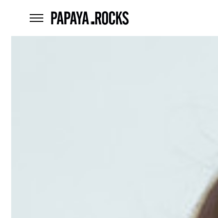
home
menu
Czego
szukasz?
szukaj