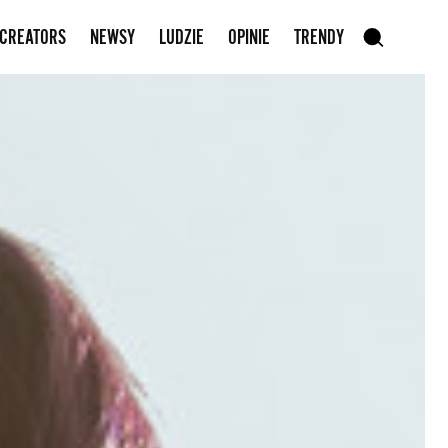
Zapisz się do newslettera
 CREATORS
NEWSY
LUDZIE
OPINIE
TRENDY
szukaj
SZUKAJ