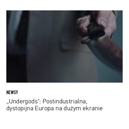
„Undergods":
Postindustrialna,
dystopijna
Europa
na
dużym
ekranie
NEWSY
„Undergods": Postindustrialna,
dystopijna Europa na dużym ekranie