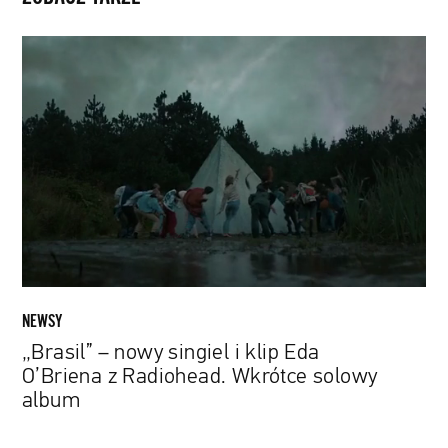
„Brasil”
–
nowy
singiel
i
klip
Eda
O’Briena
z
Radiohead.
Wkrótce
solowy
NEWSY
album
„Brasil” – nowy singiel i klip Eda
O’Briena z Radiohead. Wkrótce solowy
album