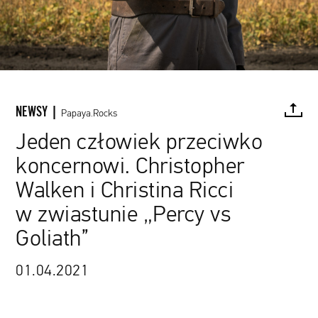
NEWSY |
Papaya.Rocks
Jeden człowiek przeciwko
koncernowi. Christopher
FACEBOOK
TWITTER
PINTEREST
MAIL
L
Walken i Christina Ricci
w zwiastunie „Percy vs
Goliath”
źródło: materiały promocyjne
01.04.2021