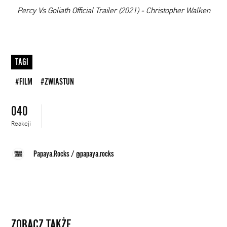
00:00
Percy Vs Goliath Official Trailer (2021) - Christopher Walken
TAGI
#FILM
#ZWIASTUN
040
Reakcji
Papaya.Rocks
/
@papaya.rocks
ZOBACZ TAKŻE