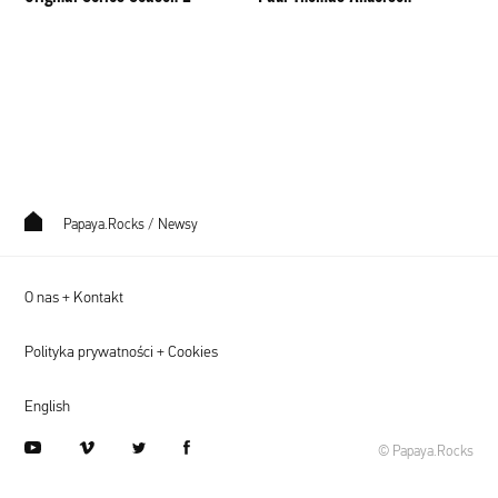
Papaya.Rocks
/
Newsy
O nas + Kontakt
Polityka prywatności + Cookies
English
youtube
vimeo
twitter
facebook
© Papaya.Rocks