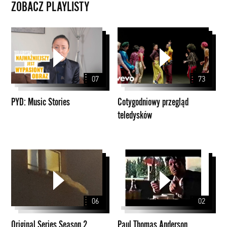
ZOBACZ PLAYLISTY
PYD:
Cotygodniowy
Music
przegląd
Stories
teledysków
07
73
PYD: Music Stories
Cotygodniowy przegląd
teledysków
Original
Paul
Series
Thomas
Season
Anderson
2
06
02
Original Series Season 2
Paul Thomas Anderson