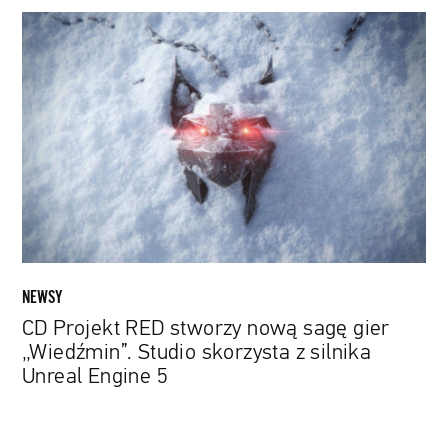
CD
Projekt
RED
stworzy
nową
sagę
gier
„Wiedźmin”.
Studio
skorzysta
z
silnika
NEWSY
Unreal
CD Projekt RED stworzy nową sagę gier
Engine
„Wiedźmin”. Studio skorzysta z silnika
5
Unreal Engine 5