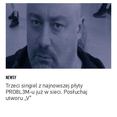
Trzeci
singiel
z
najnowszej
płyty
PRO8L3M-
u
już
w
sieci.
Posłuchaj
utworu
NEWSY
„V”
Trzeci singiel z najnowszej płyty
PRO8L3M-u już w sieci. Posłuchaj
utworu „V”