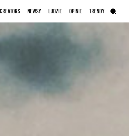
Zapisz się do newslettera
 CREATORS
NEWSY
LUDZIE
OPINIE
TRENDY
szukaj
SZUKAJ