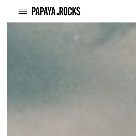
home
menu
Czego
szukasz?
szukaj