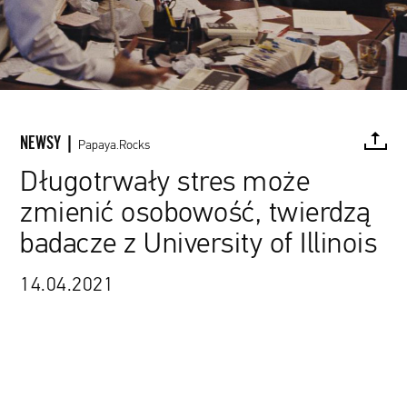
NEWSY |
Papaya.Rocks
Długotrwały stres może
zmienić osobowość, twierdzą
FACEBOOK
TWITTER
PINTEREST
MAIL
L
badacze z University of Illinois
14.04.2021
kadr z filmu „Wilk z Wall Street”