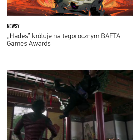
NEWSY
„Hades” króluje na tegorocznym BAFTA
Games Awards
Pierwszy
azjatycki
superbohater
Marvela.
Jest
zwiastun
filmu
„Shang-
Chi