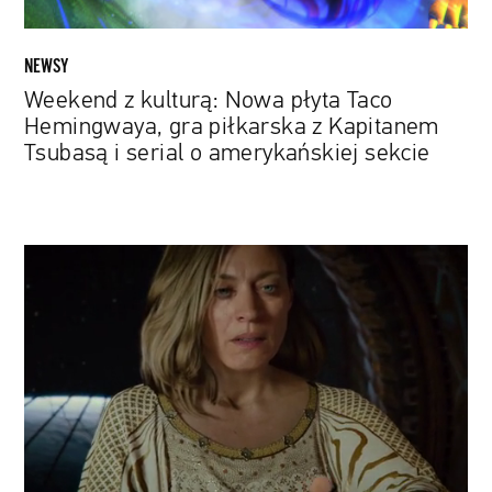
z
Kapitanem
Tsubasą
NEWSY
i
Weekend z kulturą: Nowa płyta Taco
serial
Hemingwaya, gra piłkarska z Kapitanem
o
Tsubasą i serial o amerykańskiej sekcie
amerykańskiej
sekcie
Fotorealizm
na
jeszcze
wyższym
poziomie.
Próbka
umiejętności
ulepszonego
silnika