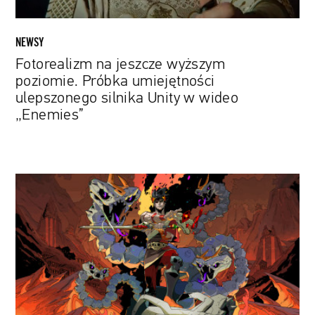
Unity
w
wideo
NEWSY
„Enemies”
Fotorealizm na jeszcze wyższym
poziomie. Próbka umiejętności
ulepszonego silnika Unity w wideo
„Enemies”
„Hades”
króluje
na
tegorocznym
BAFTA
Games
Awards