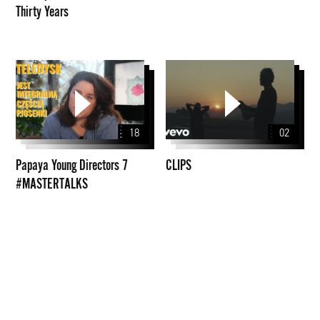
Thirty Years
Years
Papaya
CLIPS
Young
Directors
7
18
02
#MASTERTALKS
Papaya Young Directors 7
CLIPS
#MASTERTALKS