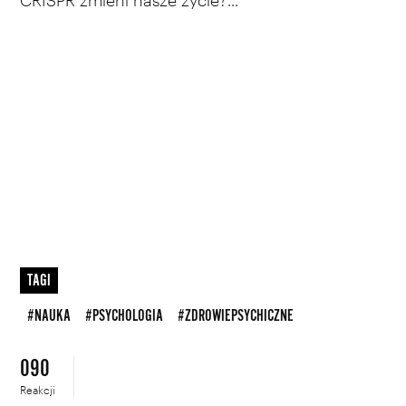
CRISPR zmieni nasze życie?...
TAGI
#NAUKA
#PSYCHOLOGIA
#ZDROWIEPSYCHICZNE
090
Reakcji