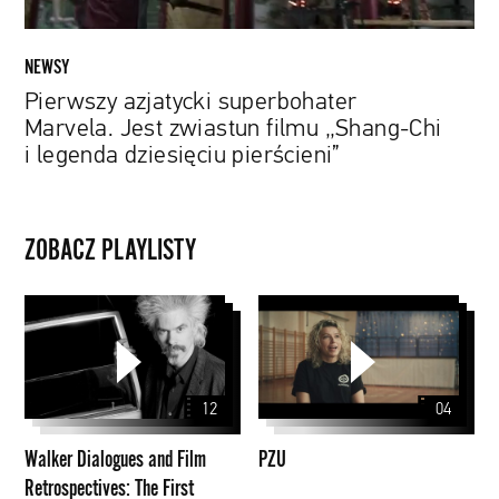
i
legenda
dziesięciu
NEWSY
pierścieni”
Pierwszy azjatycki superbohater
Marvela. Jest zwiastun filmu „Shang-Chi
i legenda dziesięciu pierścieni”
ZOBACZ PLAYLISTY
Walker
PZU
Dialogues
and
Film
12
04
Retrospectives:
The
Walker Dialogues and Film
PZU
First
Retrospectives: The First
Thirty