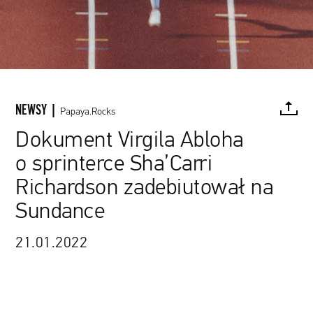
NEWSY |
Papaya.Rocks
Dokument Virgila Abloha
o sprinterce Sha’Carri
FACEBOOK
TWITTER
PINTEREST
MAIL
L
Richardson zadebiutował na
Sundance
21.01.2022