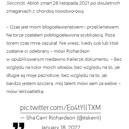
Seconds.
Abloh zmarł 28 listopada 2021 po dwuletnich
zmaganiach z chorobą nowotworową.
– Czas jest moim błogosławieństwem i przekleństwem.
Na torze zostałam pobłogosławiona szybkością. Poza
torem czas mnie oszukał. Nie wiesz, kiedy coś lub ktoś
zostanie ci odebrany – mówi Richardson
w opublikowanym niedawno trailerze dokumentu. – Bez
względu na kolor moich włosów, bez względu na to, jak
długie są moje paznokcie, bez względu na to, jak
bardzo jestem szczera, mój talent mówi sam za siebie –
mówi lekkoatletka.
pic.twitter.com/Eo4tYllTXM
— Sha’Carri Richardson (@itskerrii)
January 18, 2022