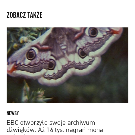
ZOBACZ TAKŻE
BBC
otworzyło
swoje
archiwum
dźwięków.
Aż
16
tys.
nagrań
mona
pobrać
za
NEWSY
darmo
BBC otworzyło swoje archiwum
dźwięków. Aż 16 tys. nagrań mona