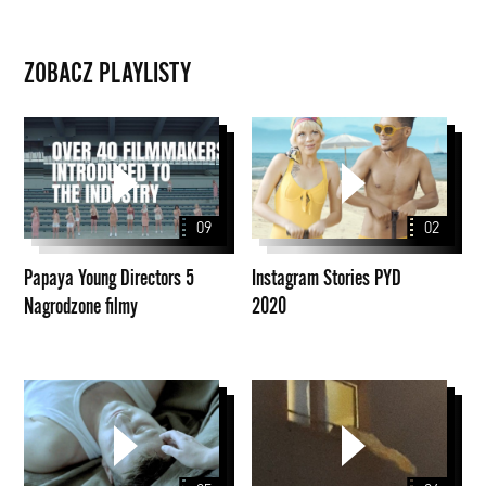
ZOBACZ PLAYLISTY
Papaya
Instagram
Young
Stories
Directors
PYD
5
2020
09
02
Nagrodzone
filmy
Papaya Young Directors 5
Instagram Stories PYD
Nagrodzone filmy
2020
Original
Series
Season
2