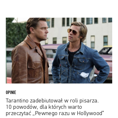
Tarantino
zadebiutował
w
roli
pisarza.
10
powodów,
dla
których
warto
przeczytać
„Pewnego
OPINIE
razu
Tarantino zadebiutował w roli pisarza.
w
10 powodów, dla których warto
Hollywood”
przeczytać „Pewnego razu w Hollywood”