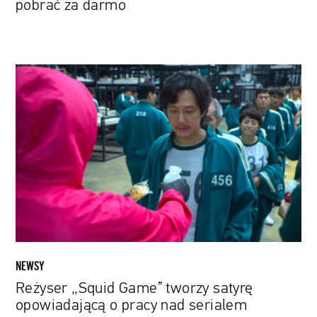
pobrać za darmo
Reżyser
„Squid
Game”
tworzy
satyrę
opowiadającą
o
pracy
nad
serialem
NEWSY
Reżyser „Squid Game” tworzy satyrę
opowiadającą o pracy nad serialem