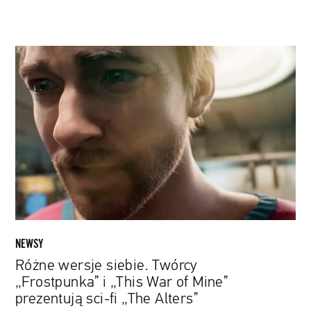
Różne
wersje
siebie.
Twórcy
„Frostpunka”
i
„This
War
of
Mine”
prezentują
sci-
NEWSY
fi
Różne wersje siebie. Twórcy
„The
„Frostpunka” i „This War of Mine”
Alters”
prezentują sci-fi „The Alters”