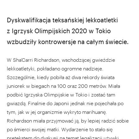
materiały prasowe
Dyskwalifikacja teksańskiej lekkoatletki
z Igrzysk Olimpijskich 2020 w Tokio
wzbudziły kontrowersje na całym świecie.
W Sha’Carri Richardson, wschodzącej gwieździe
lekkoatletyki, pokładano ogromne nadzieje.
Szczególnie, kiedy pobiła aż dwa rekordy świata
juniorek w biegach na 100 oraz 200 metrów. Miała
podbić Igrzyska Olimpijskie w Tokio i zostać tam
gwiazdą. Finalnie do Japonii jednak nie pojechała po
tym, jak w jej organizmie wykryto marihuanę.
Richardson miała przyjmować ją, by lepiej radzić sobie
po śmierci swojej matki. Wydarzenie to stało się
pretekstem do dyskusji na temat legalizacji używki