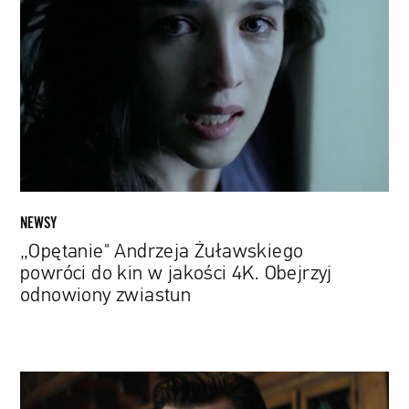
Żuławskiego
powróci
do
kin
w
jakości
4K.
Obejrzyj
odnowiony
zwiastun
NEWSY
„Opętanie" Andrzeja Żuławskiego
powróci do kin w jakości 4K. Obejrzyj
odnowiony zwiastun
Agorafobiczni
detektywi.