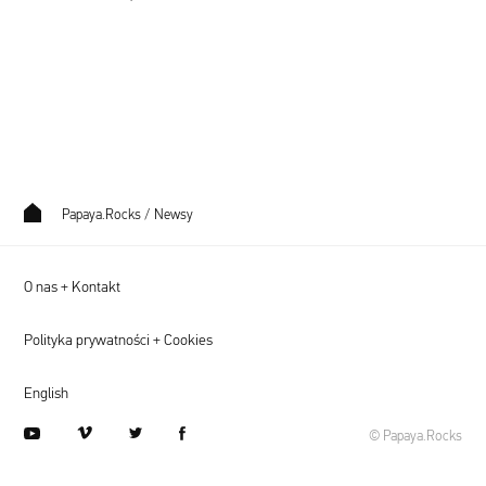
kwartał
2019
r.)
Papaya.Rocks
/
Newsy
O nas + Kontakt
Polityka prywatności + Cookies
English
youtube
vimeo
twitter
facebook
© Papaya.Rocks