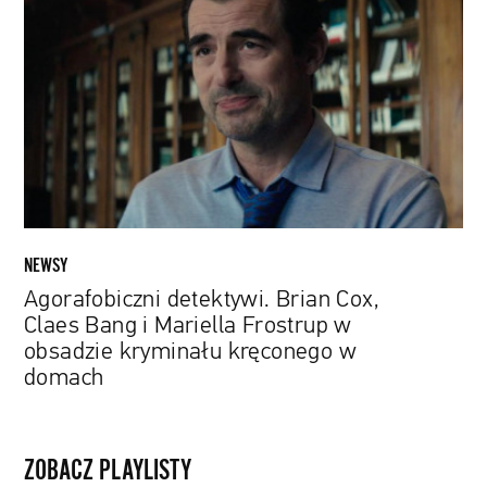
Brian
Cox,
Claes
Bang
i
Mariella
Frostrup
w
obsadzie
kryminału
NEWSY
kręconego
Agorafobiczni detektywi. Brian Cox,
w
Claes Bang i Mariella Frostrup w
domach
obsadzie kryminału kręconego w
domach
ZOBACZ PLAYLISTY