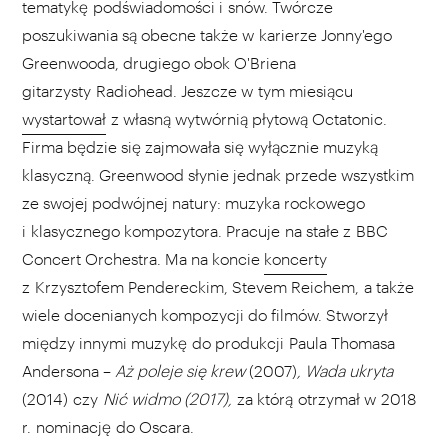
tematykę podświadomości i snów. Twórcze
poszukiwania są obecne także w karierze Jonny'ego
Greenwooda, drugiego obok O'Briena
gitarzysty Radiohead. Jeszcze w tym miesiącu
wystartował
z własną wytwórnią płytową Octatonic.
Firma będzie się zajmowała się wyłącznie muzyką
klasyczną. Greenwood słynie jednak przede wszystkim
ze swojej podwójnej natury: muzyka rockowego
i klasycznego kompozytora. Pracuje na stałe z BBC
Concert Orchestra. Ma na koncie
koncerty
z Krzysztofem Pendereckim, Stevem Reichem, a także
wiele docenianych kompozycji do filmów. Stworzył
między innymi muzykę do produkcji Paula Thomasa
Andersona –
Aż poleje się krew
(2007)
, Wada ukryta
(2014) czy
Nić widmo (2017),
za którą otrzymał w 2018
r. nominację do Oscara.