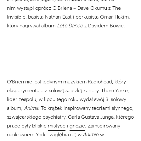
nim wystąpi oprócz O'Briena – Dave Okumu z The
Invisible, basista Nathan East i perkusista Omar Hakim,
który nagrywał album
Let's Dance
z Davidem Bowie.
O'Brien nie jest jedynym muzykiem Radiohead, który
eksperymentuje z solową ścieżką kariery. Thom Yorke,
lider zespołu, w lipcu tego roku wydał swój 3. solowy
album,
Anima.
To krążek inspirowany teoriami słynnego,
szwajcarskiego psychiatry, Carla Gustava Junga, którego
prace były bliskie
mistyce
i
gnozie
. Zainspirowany
naukowcem Yorke zagłębia się w
Animie
w