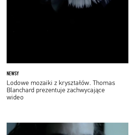
z
kryształów.
Thomas
Blanchard
prezentuje
zachwycające
wideo
NEWSY
Lodowe mozaiki z kryształów. Thomas
Blanchard prezentuje zachwycające
wideo
„Opętanie"
Andrzeja