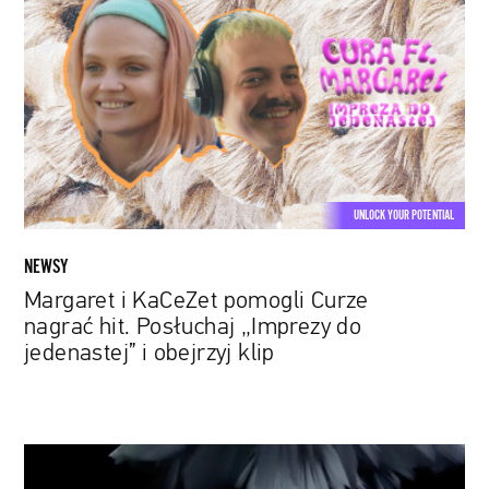
KaCeZet
pomogli
Curze
nagrać
hit.
Posłuchaj
„Imprezy
do
UNLOCK YOUR POTENTIAL
jedenastej”
i
NEWSY
obejrzyj
Margaret i KaCeZet pomogli Curze
klip
nagrać hit. Posłuchaj „Imprezy do
jedenastej” i obejrzyj klip
Lodowe
mozaiki