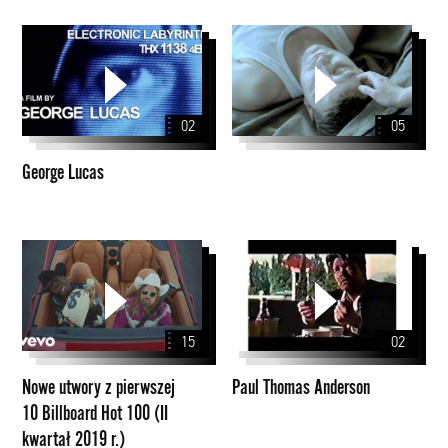
George
Lucas
02
05
George Lucas
Nowe
Paul
utwory
Thomas
z
Anderson
pierwszej
15
02
10
Billboard
Nowe utwory z pierwszej
Paul Thomas Anderson
Hot
10 Billboard Hot 100 (II
100
kwartał 2019 r.)
(II