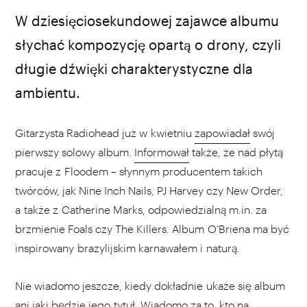
W dziesięciosekundowej zajawce albumu
słychać kompozycję opartą o drony, czyli
długie dźwięki charakterystyczne dla
ambientu.
Gitarzysta Radiohead już w kwietniu
zapowiadał
swój
pierwszy solowy album.
Informował
także, że nad płytą
pracuje z Floodem – słynnym producentem takich
twórców, jak Nine Inch Nails, PJ Harvey czy New Order,
a także z Catherine Marks, odpowiedzialną m.in. za
brzmienie Foals czy The Killers. Album O’Briena ma być
inspirowany brazylijskim karnawałem i naturą.
Nie wiadomo jeszcze, kiedy dokładnie ukaże się album
ani jaki będzie jego tytuł. Wiadomo za to, kto na