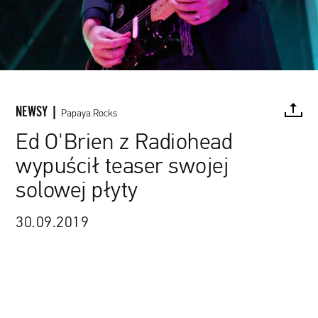
NEWSY |
Papaya.Rocks
Ed O'Brien z Radiohead
wypuścił teaser swojej
FACEBOOK
TWITTER
PINTEREST
MAIL
L
solowej płyty
30.09.2019
źródło: commons.wikimedia.org