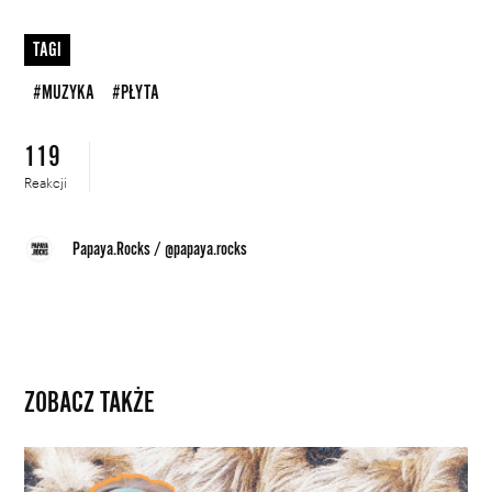
TAGI
#MUZYKA
#PŁYTA
119
Reakcji
Papaya.Rocks
/
@papaya.rocks
ZOBACZ TAKŻE
Margaret
i