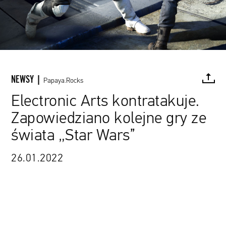
NEWSY |
Papaya.Rocks
Electronic Arts kontratakuje.
Zapowiedziano kolejne gry ze
FACEBOOK
TWITTER
PINTEREST
MAIL
L
świata „Star Wars”
kadr z gry „Star Wars Jedi: Upadły zakon”
26.01.2022