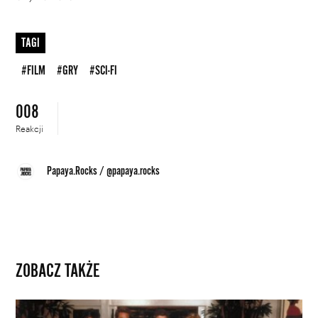
TAGI
#FILM
#GRY
#SCI-FI
008
Reakcji
Papaya.Rocks
/
@papaya.rocks
ZOBACZ TAKŻE
Co