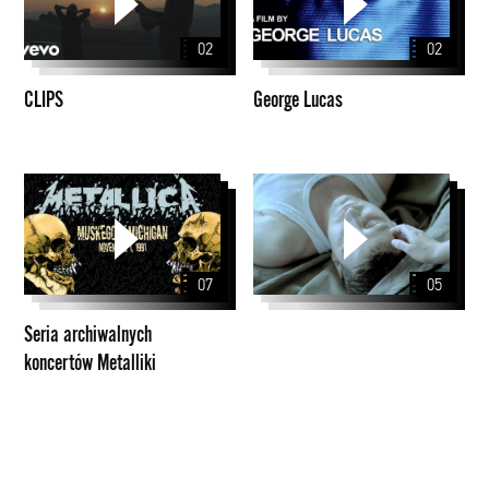
02
02
CLIPS
George Lucas
Seria
archiwalnych
koncertów
Metalliki
07
05
Seria archiwalnych
koncertów Metalliki