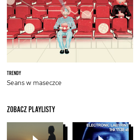
maseczce
TRENDY
Seans w maseczce
ZOBACZ PLAYLISTY
CLIPS
George
Lucas