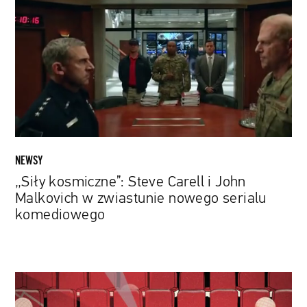
Steve
Carell
i
John
Malkovich
w
zwiastunie
nowego
serialu
komediowego
NEWSY
„Siły kosmiczne”: Steve Carell i John
Malkovich w zwiastunie nowego serialu
komediowego
Seans
w