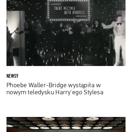
Waller-
Bridge
wystąpiła
w
nowym
teledysku
Harry'ego
Stylesa
NEWSY
Phoebe Waller-Bridge wystąpiła w
nowym teledysku Harry'ego Stylesa
„Siły
kosmiczne”: