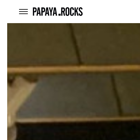
home
menu
Czego
szukasz?
szukaj