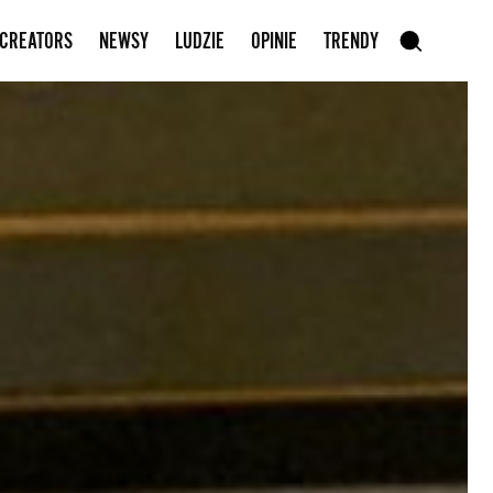
Zapisz się do newslettera
 CREATORS
NEWSY
LUDZIE
OPINIE
TRENDY
szukaj
SZUKAJ