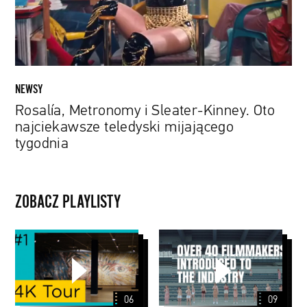
teledyski
mijającego
tygodnia
NEWSY
Rosalía, Metronomy i Sleater-Kinney. Oto
najciekawsze teledyski mijającego
tygodnia
ZOBACZ PLAYLISTY
Muzeum
Papaya
Van
Young
Gogha
Directors
w
5
06
09
4K
Nagrodzone