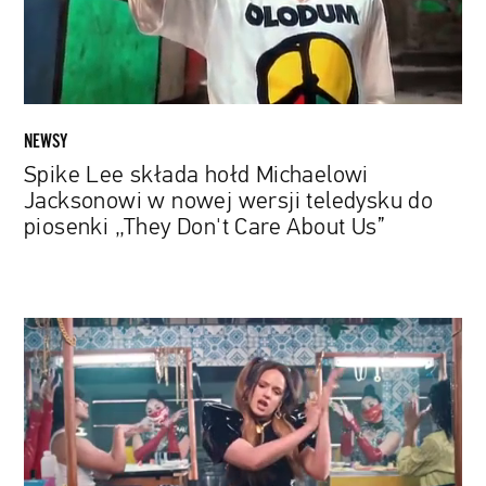
nowej
wersji
teledysku
do
piosenki
NEWSY
„They
Spike Lee składa hołd Michaelowi
Don't
Jacksonowi w nowej wersji teledysku do
Care
piosenki „They Don't Care About Us”
About
Us”
Rosalía,
Metronomy
i
Sleater-
Kinney.
Oto
najciekawsze