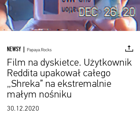
NEWSY |
Papaya.Rocks
Film na dyskietce. Użytkownik
Reddita upakował całego
FACEBOOK
TWITTER
PINTEREST
MAIL
L
„Shreka” na ekstremalnie
małym nośniku
30.12.2020