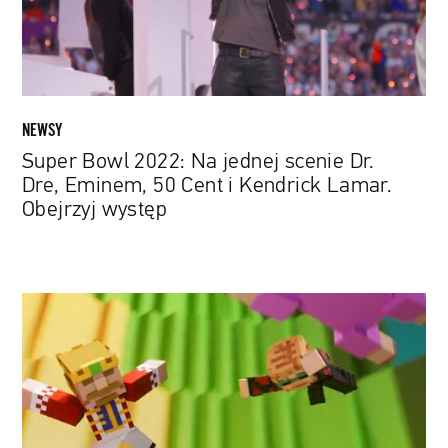
Dr.
Dre,
Eminem,
50
Cent
i
NEWSY
Kendrick
Super Bowl 2022: Na jednej scenie Dr.
Lamar.
Dre, Eminem, 50 Cent i Kendrick Lamar.
Obejrzyj
Obejrzyj występ
występ
Bilion
w
kwadratowym
świecie.
Filmy
z