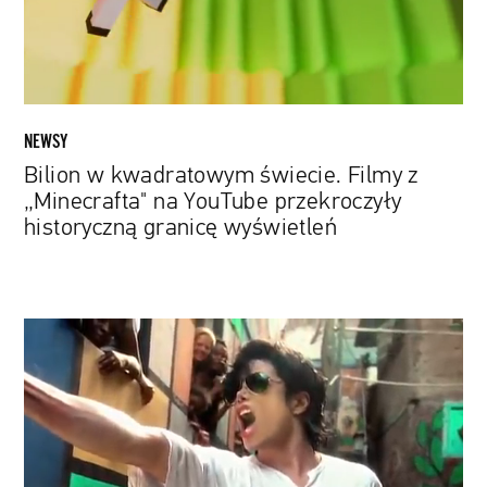
„Minecrafta"
na
YouTube
przekroczyły
historyczną
granicę
NEWSY
wyświetleń
Bilion w kwadratowym świecie. Filmy z
„Minecrafta" na YouTube przekroczyły
historyczną granicę wyświetleń
Spike
Lee
składa
hołd
Michaelowi
Jacksonowi
w