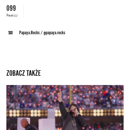
099
Reakcji
Papaya.Rocks
/
@papaya.rocks
ZOBACZ TAKŻE
Super
Bowl
2022:
Na
jednej
scenie