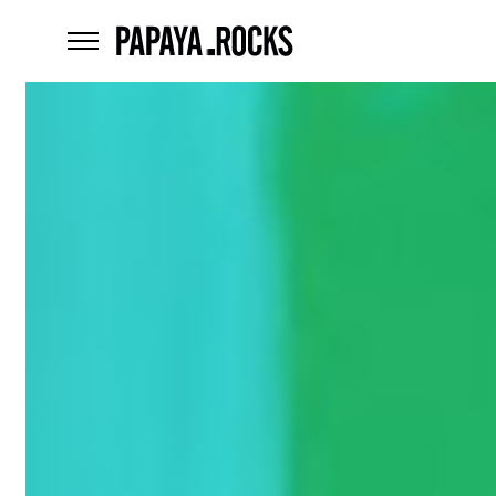
home
menu
Czego
szukasz?
szukaj