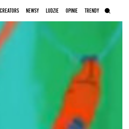
Zapisz się do newslettera
 CREATORS
NEWSY
LUDZIE
OPINIE
TRENDY
szukaj
SZUKAJ