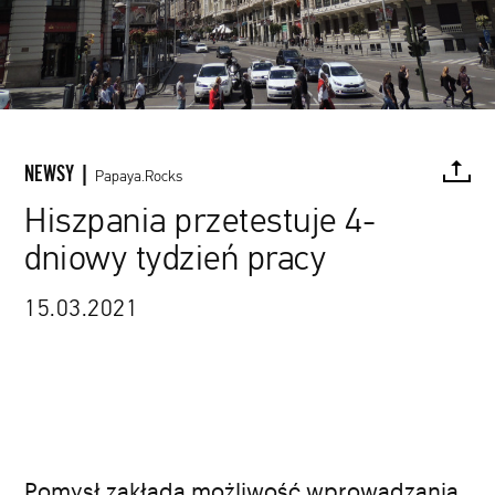
NEWSY |
Papaya.Rocks
Hiszpania przetestuje 4-
dniowy tydzień pracy
FACEBOOK
TWITTER
PINTEREST
MAIL
L
15.03.2021
Pomysł zakłada możliwość wprowadzania