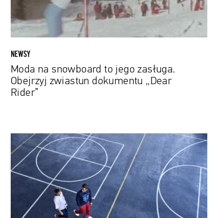
zwiastun
dokumentu
„Dear
Rider”
NEWSY
Moda na snowboard to jego zasługa.
Obejrzyj zwiastun dokumentu „Dear
Rider”
Małgorzata
Popinigis:
Bezkarne
patrzenie