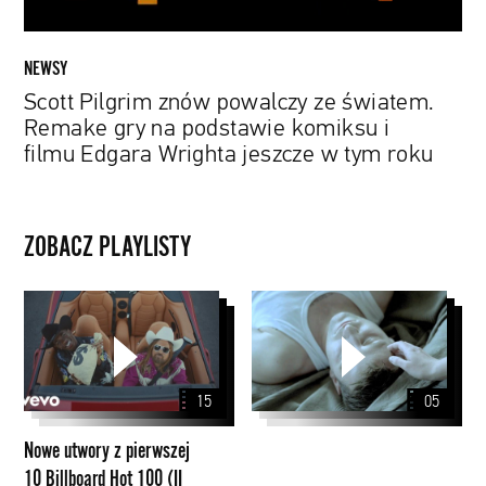
podstawie
komiksu
i
NEWSY
filmu
Scott Pilgrim znów powalczy ze światem.
Edgara
Remake gry na podstawie komiksu i
Wrighta
filmu Edgara Wrighta jeszcze w tym roku
jeszcze
w
tym
roku
ZOBACZ PLAYLISTY
Nowe
utwory
z
pierwszej
15
05
10
Billboard
Nowe utwory z pierwszej
Hot
10 Billboard Hot 100 (II
100