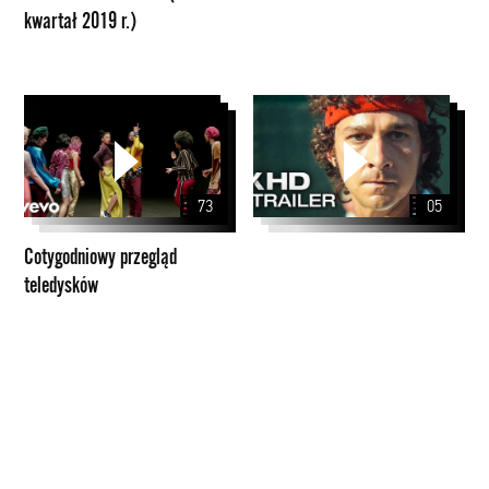
kwartał 2019 r.)
(II
kwartał
2019
r.)
Cotygodniowy
przegląd
teledysków
73
05
Cotygodniowy przegląd
teledysków