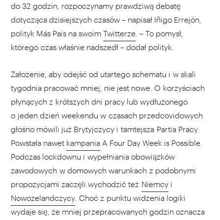
do 32 godzin, rozpoczynamy prawdziwą debatę
dotycząca dzisiejszych czasów – napisał Iñigo Errejón,
polityk Más País na swoim
Twitterze
. – To pomysł,
którego czas właśnie nadszedł – dodał polityk.
Założenie, aby odejść od utartego schematu i w skali
tygodnia pracować mniej, nie jest nowe. O korzyściach
płynących z krótszych dni pracy lub wydłużonego
o jeden dzień weekendu w czasach przedcovidowych
głośno mówili już Brytyjczycy i tamtejsza Partia Pracy.
Powstała nawet
kampania
A Four Day Week is Possible.
Podczas lockdownu i wypełniania obowiązków
zawodowych w domowych warunkach z podobnymi
propozycjami zaczęli wychodzić też
Niemcy
i
Nowozelandczycy
. Choć z punktu widzenia logiki
wydaje się, że mniej przepracowanych godzin oznacza