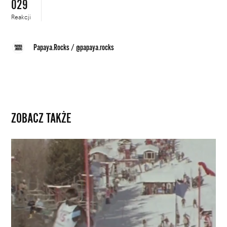
029
Reakcji
Papaya.Rocks
/
@papaya.rocks
ZOBACZ TAKŻE
Moda
na
snowboard
to
jego
zasługa.
Obejrzyj