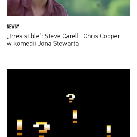
Jona
Stewarta
NEWSY
„Irresistible”: Steve Carell i Chris Cooper
w komedii Jona Stewarta
Scott
Pilgrim
znów
powalczy
ze
światem.
Remake
gry
na