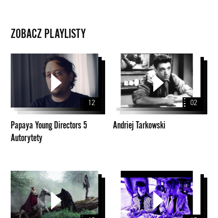
ZOBACZ PLAYLISTY
Papaya
Andriej
Young
Tarkowski
Directors
5
12
02
Autorytety
Papaya Young Directors 5
Andriej Tarkowski
Autorytety
Papaya
John
Young
Peel
Directors
Sessions
top