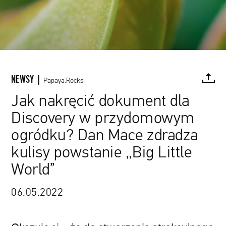
NEWSY |
Papaya.Rocks
Jak nakręcić dokument dla
Discovery w przydomowym
FACEBOOK
TWITTER
PINTEREST
MAIL
L
ogródku? Dan Mace zdradza
kulisy powstanie „Big Little
World”
www.youtube.com / Discovery+
06.05.2022