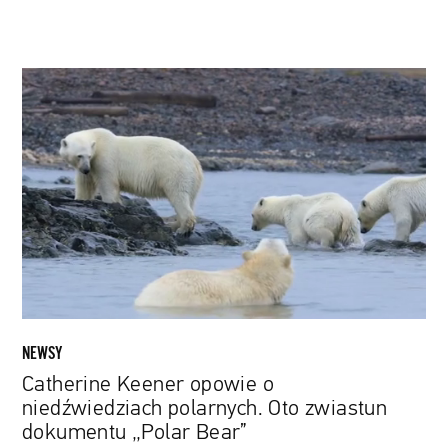
Catherine
Keener
opowie
o
niedźwiedziach
polarnych.
Oto
zwiastun
dokumentu
„Polar
Bear”
NEWSY
Catherine Keener opowie o
niedźwiedziach polarnych. Oto zwiastun
dokumentu „Polar Bear”