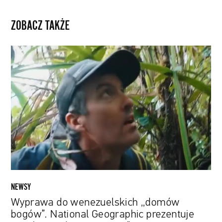
ZOBACZ TAKŻE
Wyprawa
do
wenezuelskich
„domów
bogów”.
National
Geographic
prezentuje
„Explorer:
The
Last
Tepui”
NEWSY
Wyprawa do wenezuelskich „domów
bogów”. National Geographic prezentuje