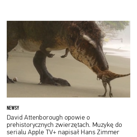
David
Attenborough
opowie
o
prehistorycznych
zwierzętach.
Muzykę
do
serialu
Apple
TV+
napisał
NEWSY
Hans
David Attenborough opowie o
Zimmer
prehistorycznych zwierzętach. Muzykę do
serialu Apple TV+ napisał Hans Zimmer