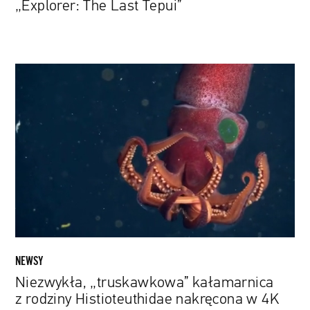
„Explorer: The Last Tepui”
Niezwykła,
„truskawkowa”
kałamarnica
z
rodziny
Histioteuthidae
nakręcona
w
4K
NEWSY
Niezwykła, „truskawkowa” kałamarnica
z rodziny Histioteuthidae nakręcona w 4K