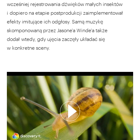
wcześniej rejestrowania dźwięków małych insektów
i dopiero na etapie postprodukcji zaimplementował
efekty imitujące ich odgłosy. Samą muzykę
skomponowaną przez Jasone'a Winde'a także
dodał wtedy, gdy ujęcia zaczęły układać się
w konkretne sceny.
WYBIERZ SWOJĄ PLAYLISTĘ
DODAJ TEN FILM DO PLAYLISTY