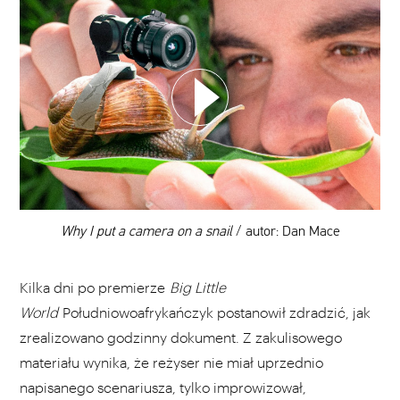
WYBIERZ SWOJĄ PLAYLISTĘ
DODAJ TEN FILM DO PLAYLISTY
00:00
Why I put a camera on a snail
/ autor: Dan Mace
Kilka dni po premierze
Big Little
World
Południowoafrykańczyk postanowił zdradzić, jak
zrealizowano godzinny dokument. Z zakulisowego
materiału wynika, że reżyser nie miał uprzednio
napisanego scenariusza, tylko improwizował,