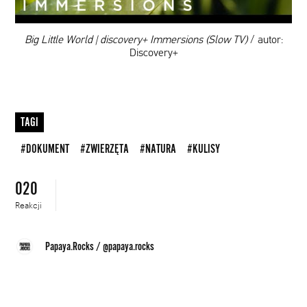
00:00
Big Little World | discovery+ Immersions (Slow TV)
/ autor:
Discovery+
TAGI
#DOKUMENT
#ZWIERZĘTA
#NATURA
#KULISY
020
Reakcji
Papaya.Rocks
/
@papaya.rocks