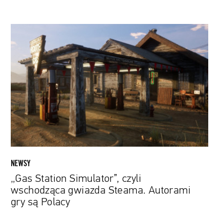
„Gas
Station
Simulator”,
czyli
wschodząca
gwiazda
Steama.
Autorami
gry
są
Polacy
NEWSY
„Gas Station Simulator”, czyli
wschodząca gwiazda Steama. Autorami
gry są Polacy