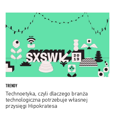
Technoetyka,
czyli
dlaczego
branża
technologiczna
potrzebuje
własnej
przysięgi
Hipokratesa
TRENDY
Technoetyka, czyli dlaczego branża
technologiczna potrzebuje własnej
przysięgi Hipokratesa