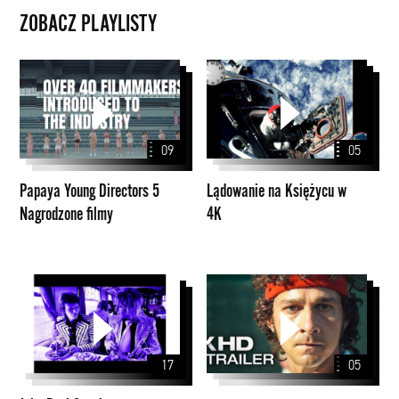
ZOBACZ PLAYLISTY
Papaya
Lądowanie
Young
na
Directors
Księżycu
5
w
09
05
Nagrodzone
4K
filmy
Papaya Young Directors 5
Lądowanie na Księżycu w
Nagrodzone filmy
4K
John
Peel
Sessions
17
05