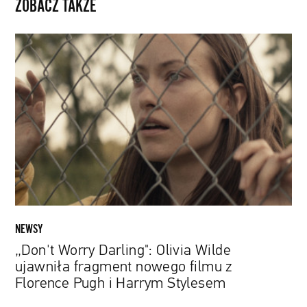
ZOBACZ TAKŻE
„Don't
Worry
Darling":
Olivia
Wilde
ujawniła
fragment
nowego
filmu
z
Florence
Pugh
NEWSY
i
„Don't Worry Darling": Olivia Wilde
Harrym
ujawniła fragment nowego filmu z
Stylesem
Florence Pugh i Harrym Stylesem