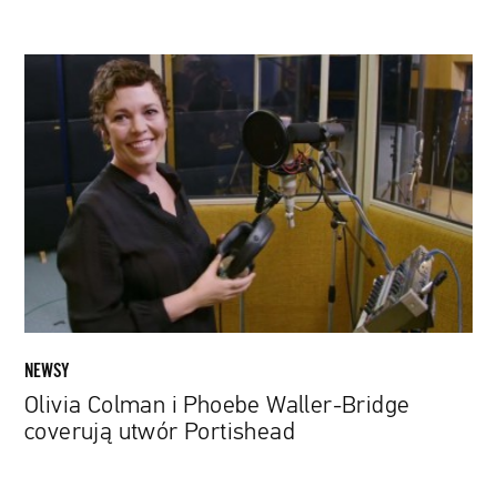
Olivia
Colman
i
Phoebe
Waller-
Bridge
coverują
utwór
Portishead
NEWSY
Olivia Colman i Phoebe Waller-Bridge
coverują utwór Portishead