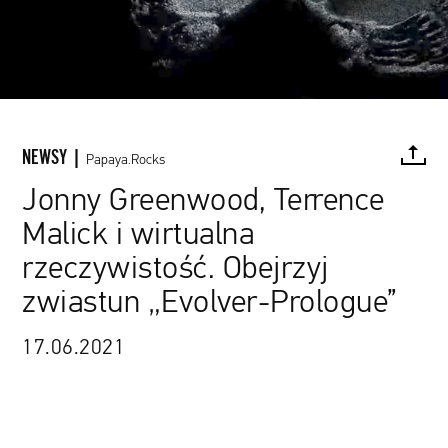
NEWSY |
Papaya.Rocks
Jonny Greenwood, Terrence
Malick i wirtualna
FACEBOOK
TWITTER
PINTEREST
MAIL
L
rzeczywistość. Obejrzyj
zwiastun „Evolver-Prologue”
17.06.2021