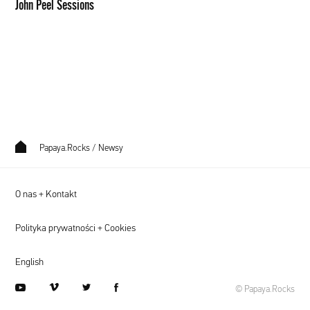
John Peel Sessions
Papaya.Rocks
/
Newsy
O nas + Kontakt
Polityka prywatności + Cookies
English
youtube
vimeo
twitter
facebook
© Papaya.Rocks