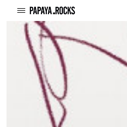
home
menu
Czego
szukasz?
szukaj