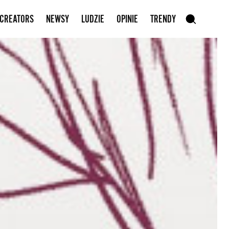
Zapisz się do newslettera
 CREATORS
NEWSY
LUDZIE
OPINIE
TRENDY
szukaj
SZUKAJ