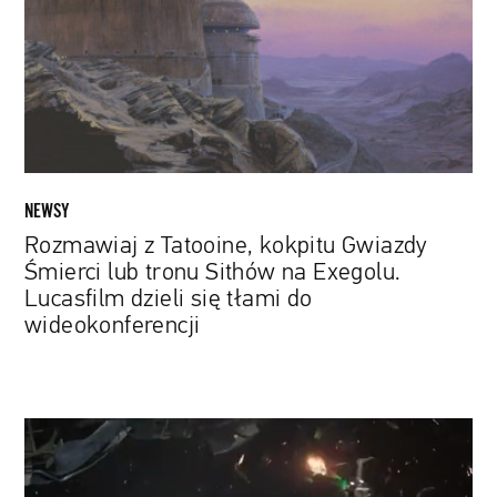
Gwiazdy
Śmierci
lub
tronu
Sithów
na
Exegolu.
Lucasfilm
NEWSY
dzieli
Rozmawiaj z Tatooine, kokpitu Gwiazdy
się
Śmierci lub tronu Sithów na Exegolu.
tłami
Lucasfilm dzieli się tłami do
do
wideokonferencji
wideokonferencji
Starcie
gwiezdnych
eskadr.