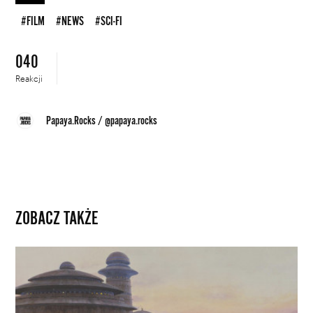
#FILM
#NEWS
#SCI-FI
040
Reakcji
Papaya.Rocks
/
@papaya.rocks
ZOBACZ TAKŻE
Rozmawiaj
z
Tatooine,
kokpitu