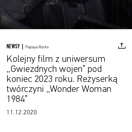
NEWSY |
kadr z filmu "Łotr 1. Gwiezdne wojny – historie" / materiały prasowe
Papaya.Rocks
Kolejny film z uniwersum
„Gwiezdnych wojen” pod
FACEBOOK
TWITTER
PINTEREST
MAIL
L
koniec 2023 roku. Reżyserką
twórczyni „Wonder Woman
1984”
11.12.2020