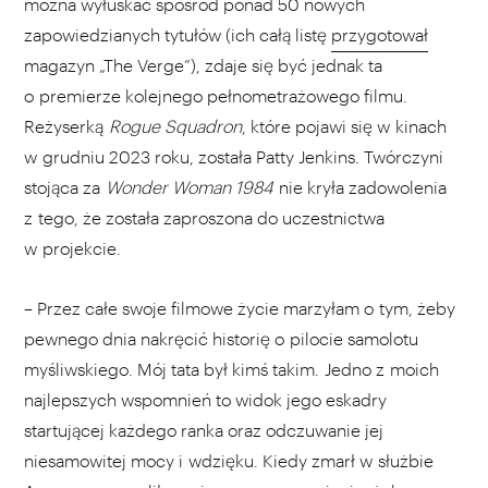
można wyłuskać spośród ponad 50 nowych
zapowiedzianych tytułów (ich całą listę
przygotował
magazyn „The Verge”), zdaje się być jednak ta
o premierze kolejnego pełnometrażowego filmu.
Reżyserką
Rogue Squadron
, które pojawi się w kinach
w grudniu 2023 roku, została Patty Jenkins. Twórczyni
stojąca za
Wonder Woman 1984
nie kryła zadowolenia
z tego, że została zaproszona do uczestnictwa
w projekcie.
– Przez całe swoje filmowe życie marzyłam o tym, żeby
pewnego dnia nakręcić historię o pilocie samolotu
myśliwskiego. Mój tata był kimś takim. Jedno z moich
najlepszych wspomnień to widok jego eskadry
startującej każdego ranka oraz odczuwanie jej
niesamowitej mocy i wdzięku. Kiedy zmarł w służbie