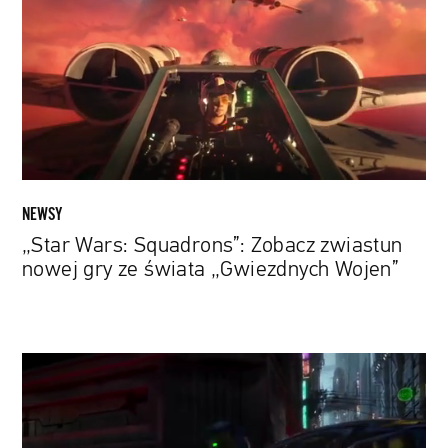
Zobacz
zwiastun
nowej
gry
ze
świata
„Gwiezdnych
Wojen”
NEWSY
„Star Wars: Squadrons”: Zobacz zwiastun
nowej gry ze świata „Gwiezdnych Wojen”
„Star
Wars:
Underworld”:
Wyciekł