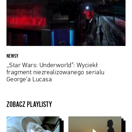
fragment
niezrealizowanego
serialu
George’a
Lucasa
NEWSY
„Star Wars: Underworld”: Wyciekł
fragment niezrealizowanego serialu
George’a Lucasa
ZOBACZ PLAYLISTY
CLIPS