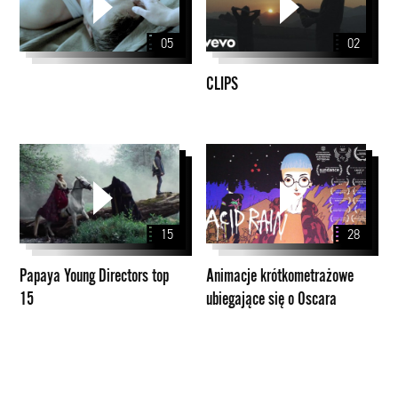
05
02
CLIPS
Papaya
Animacje
Young
krótkometrażowe
Directors
ubiegające
top
się
15
28
15
o
Oscara
Papaya Young Directors top
Animacje krótkometrażowe
15
ubiegające się o Oscara