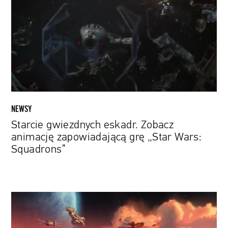
Zobacz
animację
zapowiadającą
grę
„Star
Wars:
Squadrons”
NEWSY
Starcie gwiezdnych eskadr. Zobacz
animację zapowiadającą grę „Star Wars:
Squadrons”
„Star
Wars:
Squadrons”: