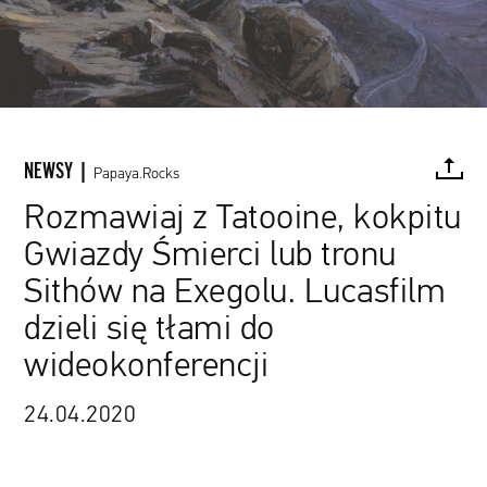
NEWSY |
Papaya.Rocks
Rozmawiaj z Tatooine, kokpitu
Gwiazdy Śmierci lub tronu
FACEBOOK
TWITTER
PINTEREST
MAIL
L
Sithów na Exegolu. Lucasfilm
dzieli się tłami do
wideokonferencji
źródło: starwarsblog.starwars.com
24.04.2020