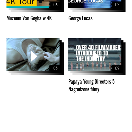
06
02
4K
Muzeum Van Gogha w 4K
George Lucas
Papaya
Young
Directors
5
05
09
Nagrodzone
filmy
Papaya Young Directors 5
Nagrodzone filmy