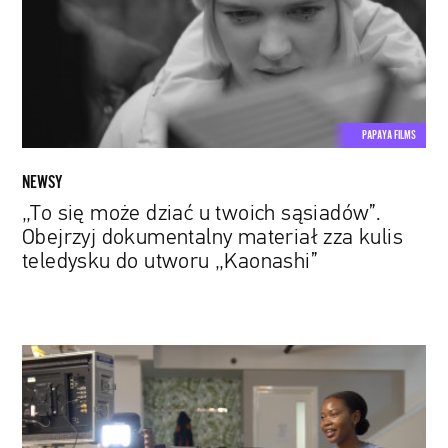
u
twoich
sąsiadów”.
Obejrzyj
dokumentalny
materiał
PAPAYA FILMS
zza
kulis
NEWSY
teledysku
„To się może dziać u twoich sąsiadów”.
do
Obejrzyj dokumentalny materiał zza kulis
utworu
teledysku do utworu „Kaonashi”
„Kaonashi”
Natasha
Mwansa:
Od
reklamy