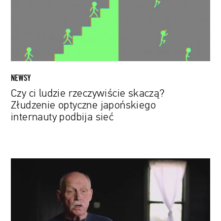
Złudzenie
optyczne
japońskiego
internauty
podbija
sieć
NEWSY
Czy ci ludzie rzeczywiście skaczą?
Złudzenie optyczne japońskiego
internauty podbija sieć
Alex
Gibney
na
tropie
przemysłu