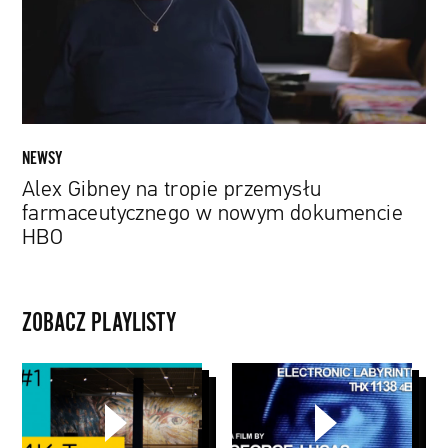
farmaceutycznego
w
nowym
dokumencie
HBO
NEWSY
Alex Gibney na tropie przemysłu
farmaceutycznego w nowym dokumencie
HBO
ZOBACZ PLAYLISTY
Muzeum
George
Van
Lucas
Gogha
w