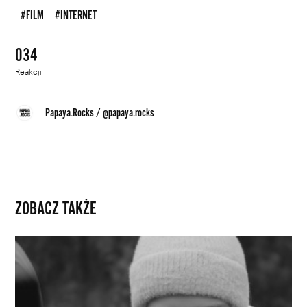
#FILM
#INTERNET
034
Reakcji
Papaya.Rocks
/
@papaya.rocks
ZOBACZ TAKŻE
„To
się
może
dziać