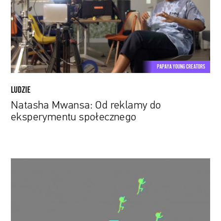
do
eksperymentu
społecznego
PAPAYA YOUNG CREATORS
LUDZIE
Natasha Mwansa: Od reklamy do
eksperymentu społecznego
Czy
ci
ludzie
rzeczywiście
skaczą?