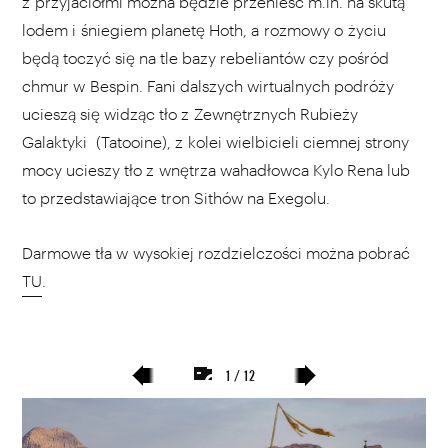
z przyjaciółmi można będzie przenieść m.in. na skutą
lodem i śniegiem planetę Hoth, a rozmowy o życiu
będą toczyć się na tle bazy rebeliantów czy pośród
chmur w Bespin. Fani dalszych wirtualnych podróży
ucieszą się widząc tło z Zewnętrznych Rubieży
Galaktyki (Tatooine), z kolei wielbicieli ciemnej strony
mocy ucieszy tło z wnętrza wahadłowca Kylo Rena lub
to przedstawiające tron Sithów na Exegolu.
Darmowe tła w wysokiej rozdzielczości można pobrać
TU
.
1 / 12
poprzedni
następny
slajd
slajd