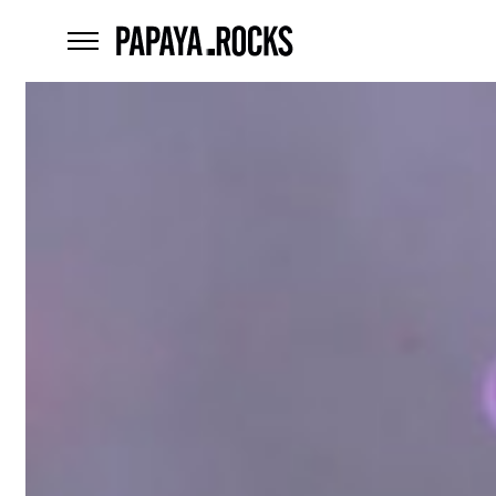
home
menu
Czego
szukasz?
szukaj