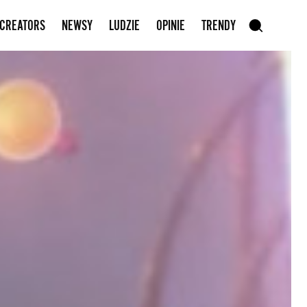
Zapisz się do newslettera
 CREATORS
NEWSY
LUDZIE
OPINIE
TRENDY
szukaj
SZUKAJ