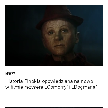
Historia
Pinokia
opowiedziana
na
nowo
w
filmie
reżysera
„Gomorry”
i
„Dogmana”
NEWSY
Historia Pinokia opowiedziana na nowo
w filmie reżysera „Gomorry” i „Dogmana”