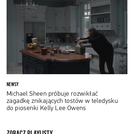
Michael
Sheen
próbuje
rozwikłać
zagadkę
znikających
tostów
w
teledysku
do
piosenki
Kelly
NEWSY
Lee
Michael Sheen próbuje rozwikłać
Owens
zagadkę znikających tostów w teledysku
do piosenki Kelly Lee Owens
ZOBACZ PLAYLISTY