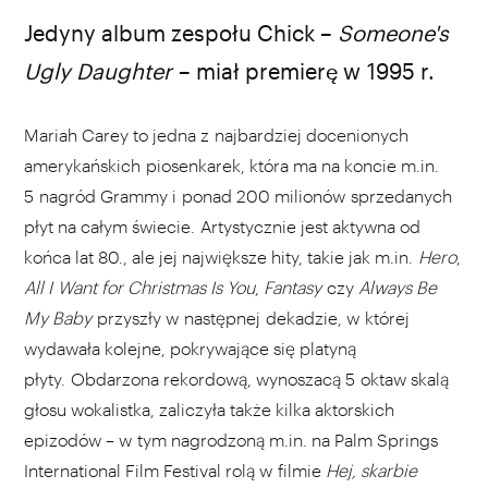
Jedyny album zespołu Chick –
Someone's
Ugly Daughter
–
miał premierę w 1995 r.
Mariah Carey to jedna z najbardziej docenionych
amerykańskich piosenkarek, która ma na koncie m.in.
5 nagród Grammy i ponad 200 milionów sprzedanych
płyt na całym świecie. Artystycznie jest aktywna od
końca lat 80., ale jej największe hity, takie jak m.in.
Hero
,
All I Want for Christmas Is You
,
Fantasy
czy
Always Be
My Baby
przyszły w następnej dekadzie, w której
wydawała kolejne, pokrywające się platyną
płyty. Obdarzona rekordową, wynoszacą 5 oktaw skalą
głosu wokalistka, zaliczyła także kilka aktorskich
epizodów – w tym nagrodzoną m.in. na Palm Springs
International Film Festival rolą w filmie
Hej, skarbie