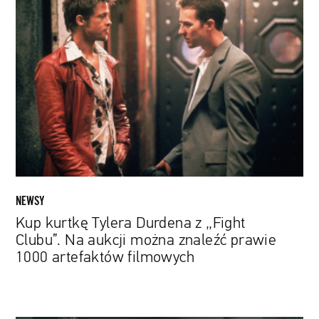
Kup
kurtkę
Tylera
Durdena
z
„Fight
Clubu”.
Na
aukcji
można
znaleźć
prawie
NEWSY
1000
Kup kurtkę Tylera Durdena z „Fight
artefaktów
Clubu”. Na aukcji można znaleźć prawie
filmowych
1000 artefaktów filmowych