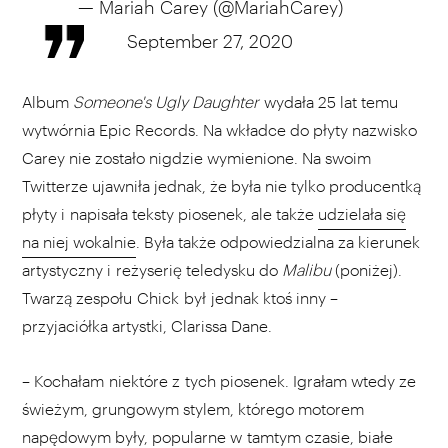
— Mariah Carey (@MariahCarey)
September 27, 2020
Album
Someone's Ugly Daughter
wydała 25 lat temu
wytwórnia Epic Records. Na wkładce do płyty nazwisko
Carey nie zostało nigdzie wymienione. Na swoim
Twitterze ujawniła jednak, że była nie tylko producentką
płyty i napisała teksty piosenek, ale także
udzielała się
na niej wokalnie
. Była także odpowiedzialna za kierunek
artystyczny i reżyserię teledysku do
Malibu
(poniżej).
Twarzą zespołu Chick
był jednak ktoś inny –
przyjaciółka artystki, Clarissa Dane.
– Kochałam niektóre z tych piosenek. Igrałam wtedy ze
świeżym, grungowym stylem, którego motorem
napędowym były, popularne w tamtym czasie, białe