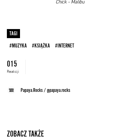
00:00
Chick - Malibu
TAGI
#MUZYKA
#KSIĄŻKA
#INTERNET
015
Reakcji
Papaya.Rocks
/
@papaya.rocks
ZOBACZ TAKŻE