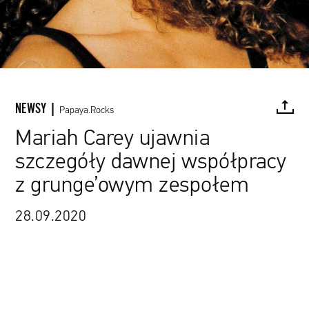
NEWSY |
Papaya.Rocks
Mariah Carey ujawnia
szczegóły dawnej współpracy
FACEBOOK
TWITTER
PINTEREST
MAIL
L
z grunge’owym zespołem
okładka debiutanckiego albumu Mariah Carey
28.09.2020