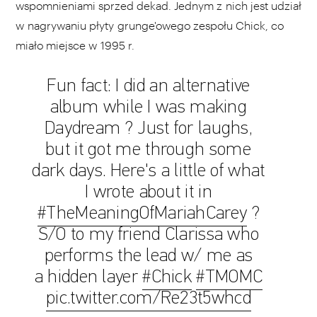
wspomnieniami sprzed dekad. Jednym z nich jest udział
w nagrywaniu płyty grunge'owego zespołu Chick, co
miało miejsce w 1995 r.
Fun fact: I did an alternative
album while I was making
Daydream ? Just for laughs,
but it got me through some
dark days. Here's a little of what
I wrote about it in
#TheMeaningOfMariahCarey
?
S/O to my friend Clarissa who
performs the lead w/ me as
a hidden layer
#Chick
#TMOMC
pic.twitter.com/Re23t5whcd