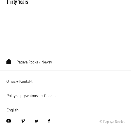
Thirty Years
Years
Papaya.Rocks
/
Newsy
O nas + Kontakt
Polityka prywatności + Cookies
English
youtube
vimeo
twitter
facebook
© Papaya.Rocks