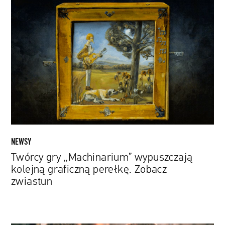
Twórcy
gry
„Machinarium”
wypuszczają
kolejną
graficzną
perełkę.
Zobacz
zwiastun
NEWSY
Twórcy gry „Machinarium” wypuszczają
kolejną graficzną perełkę. Zobacz
zwiastun