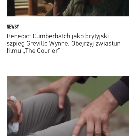
zwiastun
filmu
„The
Courier”
NEWSY
Benedict Cumberbatch jako brytyjski
szpieg Greville Wynne. Obejrzyj zwiastun
filmu „The Courier”
Na
nowo
wśród
żywych.
W
serialowej
czarnej
komedii