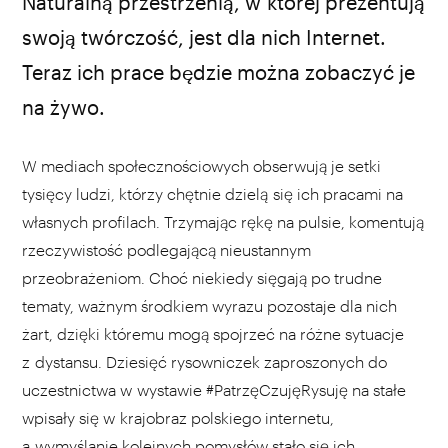
Naturalną przestrzenią, w której prezentują
swoją twórczość, jest dla nich Internet.
c
y
Teraz ich prace będzie można zobaczyć je
na żywo.
W mediach społecznościowych obserwują je setki
tysięcy ludzi, którzy chętnie dzielą się ich pracami na
własnych profilach. Trzymając rękę na pulsie, komentują
rzeczywistość podlegającą nieustannym
przeobrażeniom. Choć niekiedy sięgają po trudne
tematy, ważnym środkiem wyrazu pozostaje dla nich
żart, dzięki któremu mogą spojrzeć na różne sytuacje
z dystansu. Dziesięć rysowniczek zaproszonych do
uczestnictwa w wystawie #PatrzęCzujęRysuję na stałe
wpisały się w krajobraz polskiego internetu,
a wymyślanie kolejnych pomysłów stało się ich