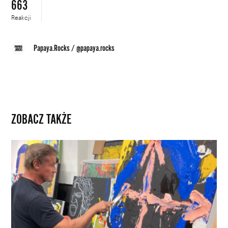
663
Reakcji
Papaya.Rocks
/
@papaya.rocks
ZOBACZ TAKŻE
Z
planu
filmowego
do
galerii
sztuki.
Wystawa