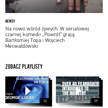
„Powrót”
grają
Bartłomiej
Topa
NEWSY
i
Na nowo wśród żywych. W serialowej
Wojciech
czarnej komedii „Powrót” grają
Mecwaldowski
Bartłomiej Topa i Wojciech
Mecwaldowski
ZOBACZ PLAYLISTY
George
Papaya
Lucas
Young
Directors
5
02
09
Nagrodzone
filmy