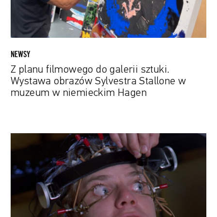
obrazów
Sylvestra
Stallone
w
muzeum
NEWSY
w
Z planu filmowego do galerii sztuki.
niemieckim
Wystawa obrazów Sylvestra Stallone w
Hagen
muzeum w niemieckim Hagen
Paznokciami
po
tablicy.
Kogo
przyciąga
anty-
ASMR?