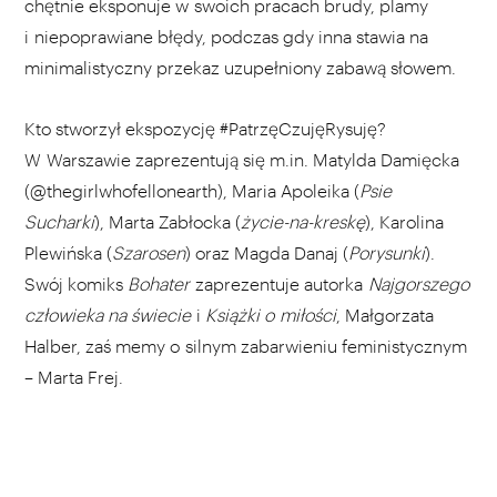
chętnie eksponuje w swoich pracach brudy, plamy
i niepoprawiane błędy, podczas gdy inna stawia na
minimalistyczny przekaz uzupełniony zabawą słowem.
Kto stworzył ekspozycję #PatrzęCzujęRysuję?
W Warszawie zaprezentują się m.in. Matylda Damięcka
(@thegirlwhofellonearth), Maria Apoleika (
Psie
Sucharki
), Marta Zabłocka (
życie-na-kreskę
), Karolina
Plewińska (
Szarosen
) oraz Magda Danaj (
Porysunki
).
Swój komiks
Bohater
zaprezentuje autorka
Najgorszego
człowieka na świecie
i
Książki o miłości
, Małgorzata
Halber, zaś memy o silnym zabarwieniu feministycznym
– Marta Frej.