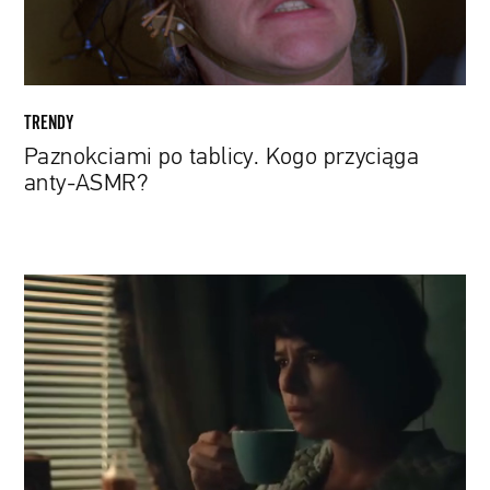
TRENDY
Paznokciami po tablicy. Kogo przyciąga
anty-ASMR?
Benedict
Cumberbatch
jako
brytyjski
szpieg
Greville
Wynne.
Obejrzyj